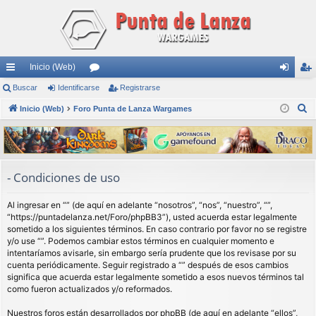
Inicio (Web)
nl
Buscar
Identificarse
or
Registrarse
de
eg
B
ac
Inicio (Web)
Foro Punta de Lanza Wargames
os
nti
ist
u
es
fic
ra
s
rá
ar
rs
c
a
pi
se
e
- Condiciones de uso
r
do
Al ingresar en “” (de aquí en adelante “nosotros”, “nos”, “nuestro”, “”,
s
“https://puntadelanza.net/Foro/phpBB3”), usted acuerda estar legalmente
sometido a los siguientes términos. En caso contrario por favor no se registre
y/o use “”. Podemos cambiar estos términos en cualquier momento e
intentaríamos avisarle, sin embargo sería prudente que los revisase por su
cuenta periódicamente. Seguir registrado a “” después de esos cambios
significa que acuerda estar legalmente sometido a esos nuevos términos tal
como fueron actualizados y/o reformados.
Nuestros foros están desarrollados por phpBB (de aquí en adelante “ellos”,