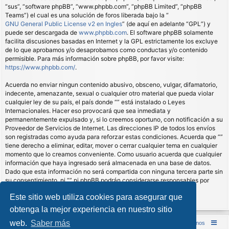
“sus”, “software phpBB”, “www.phpbb.com”, “phpBB Limited”, “phpBB
Teams”) el cual es una solución de foros liberada bajo la “
GNU General Public License v2 en Ingles
” (de aquí en adelante “GPL”) y
puede ser descargada de
www.phpbb.com
. El software phpBB solamente
facilita discusiones basadas en Internet y la GPL estrictamente los excluye
de lo que aprobamos y/o desaprobamos como conductas y/o contenido
permisible. Para más información sobre phpBB, por favor visite:
https://www.phpbb.com/
.
Acuerda no enviar ningun contenido abusivo, obsceno, vulgar, difamatorio,
indecente, amenazante, sexual o cualquier otro material que pueda violar
cualquier ley de su país, el país donde “” está instalado o Leyes
Internacionales. Hacer eso provocará que sea inmediata y
permanentemente expulsado y, si lo creemos oportuno, con notificación a su
Proveedor de Servicios de Internet. Las direcciones IP de todos los envíos
son registradas como ayuda para reforzar estas condiciones. Acuerda que “”
tiene derecho a eliminar, editar, mover o cerrar cualquier tema en cualquier
momento que lo creamos conveniente. Como usuario acuerda que cualquier
información que haya ingresado será almacenada en una base de datos.
Dado que esta información no será compartida con ninguna tercera parte sin
su consentimiento, ni “” ni phpBB podrán considerarse responsables por
cualquier intento de hacking que conlleve a que los datos sean
Este sitio web utiliza cookies para asegurar que
comprometidos.
obtenga la mejor experiencia en nuestro sitio
web.
Saber más
Inicio (Web)
Foro Punta de Lanza Wargames
Contáctenos