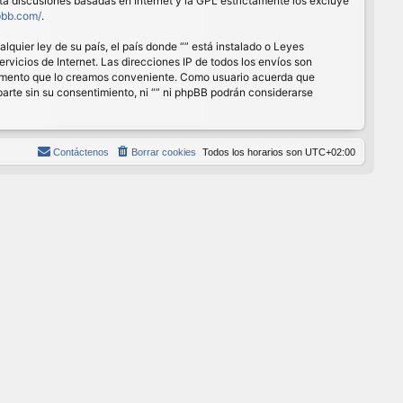
ita discusiones basadas en Internet y la GPL estrictamente los excluye
pbb.com/
.
quier ley de su país, el país donde “” está instalado o Leyes
vicios de Internet. Las direcciones IP de todos los envíos son
r momento que lo creamos conveniente. Como usuario acuerda que
rte sin su consentimiento, ni “” ni phpBB podrán considerarse
Contáctenos
Borrar cookies
Todos los horarios son
UTC+02:00