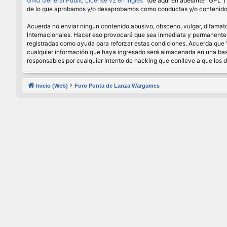
GNU General Public License v2 en Ingles
” (de aquí en adelante “GPL”
de lo que aprobamos y/o desaprobamos como conductas y/o contenido p
Acuerda no enviar ningun contenido abusivo, obsceno, vulgar, difamator
Internacionales. Hacer eso provocará que sea inmediata y permanenteme
registradas como ayuda para reforzar estas condiciones. Acuerda que 
cualquier información que haya ingresado será almacenada en una base
responsables por cualquier intento de hacking que conlleve a que los
Inicio (Web)
Foro Punta de Lanza Wargames