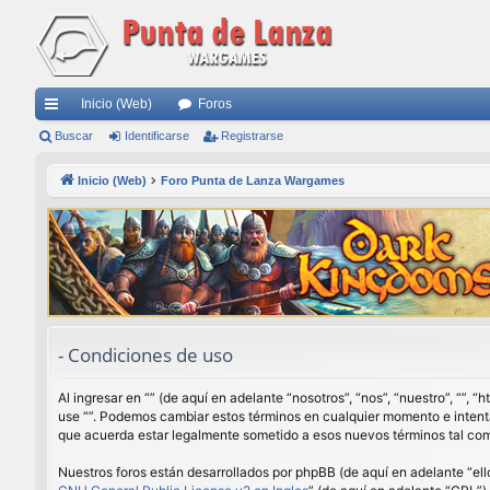
Inicio (Web)
Foros
nl
Buscar
Identificarse
Registrarse
ac
Inicio (Web)
Foro Punta de Lanza Wargames
es
rá
pi
do
s
- Condiciones de uso
Al ingresar en “” (de aquí en adelante “nosotros”, “nos”, “nuestro”, “”,
use “”. Podemos cambiar estos términos en cualquier momento e intenta
que acuerda estar legalmente sometido a esos nuevos términos tal com
Nuestros foros están desarrollados por phpBB (de aquí en adelante “ell