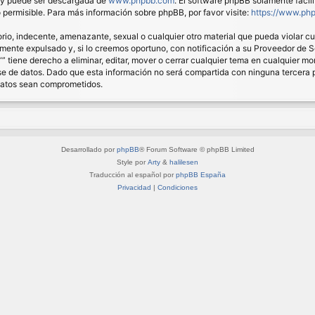
) y puede ser descargada de
www.phpbb.com
. El software phpBB solamente facil
ermisible. Para más información sobre phpBB, por favor visite:
https://www.ph
io, indecente, amenazante, sexual o cualquier otro material que pueda violar cual
nte expulsado y, si lo creemos oportuno, con notificación a su Proveedor de Ser
“” tiene derecho a eliminar, editar, mover o cerrar cualquier tema en cualquie
 de datos. Dado que esta información no será compartida con ninguna tercera pa
 datos sean comprometidos.
Desarrollado por
phpBB
® Forum Software © phpBB Limited
Style por
Arty
&
halilesen
Traducción al español por
phpBB España
Privacidad
|
Condiciones