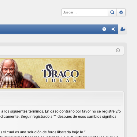
Buscar
Búsqu
E
FA
de
eg
Q
nti
ist
fic
ra
ar
rs
se
e
a los siguientes términos. En caso contrario por favor no se registre y/o
ódicamente. Seguir registrado a “” después de esos cambios significa
l cual es una solución de foros liberada bajo la “