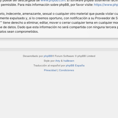
) y puede ser descargada de
www.phpbb.com
. El software phpBB solamente facil
ermisible. Para más información sobre phpBB, por favor visite:
https://www.ph
io, indecente, amenazante, sexual o cualquier otro material que pueda violar cual
nte expulsado y, si lo creemos oportuno, con notificación a su Proveedor de Ser
“” tiene derecho a eliminar, editar, mover o cerrar cualquier tema en cualquie
 de datos. Dado que esta información no será compartida con ninguna tercera pa
 datos sean comprometidos.
Desarrollado por
phpBB
® Forum Software © phpBB Limited
Style por
Arty
&
halilesen
Traducción al español por
phpBB España
Privacidad
|
Condiciones