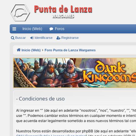
Inicio (Web)
Foros
nl
Buscar
Identificarse
Registrarse
ac
Inicio (Web)
Foro Punta de Lanza Wargames
es
rá
pi
do
s
- Condiciones de uso
Al ingresar en “” (de aquí en adelante “nosotros”, “nos”, “nuestro”, “”,
use “”. Podemos cambiar estos términos en cualquier momento e intenta
que acuerda estar legalmente sometido a esos nuevos términos tal com
Nuestros foros están desarrollados por phpBB (de aquí en adelante “ell