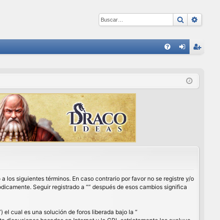
Buscar
Búsqu
E
FA
de
eg
Q
nti
ist
fic
ra
ar
rs
se
e
a los siguientes términos. En caso contrario por favor no se registre y/o
ódicamente. Seguir registrado a “” después de esos cambios significa
l cual es una solución de foros liberada bajo la “