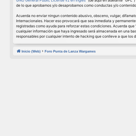
GNU General Public License v2 en Ingles
” (de aquí en adelante “GPL”
de lo que aprobamos y/o desaprobamos como conductas y/o contenido p
Acuerda no enviar ningun contenido abusivo, obsceno, vulgar, difamator
Internacionales. Hacer eso provocará que sea inmediata y permanenteme
registradas como ayuda para reforzar estas condiciones. Acuerda que 
cualquier información que haya ingresado será almacenada en una base
responsables por cualquier intento de hacking que conlleve a que los
Inicio (Web)
Foro Punta de Lanza Wargames