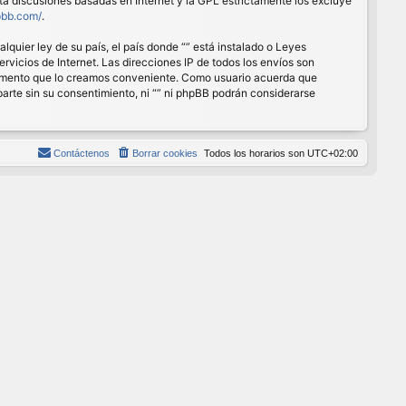
ita discusiones basadas en Internet y la GPL estrictamente los excluye
pbb.com/
.
quier ley de su país, el país donde “” está instalado o Leyes
vicios de Internet. Las direcciones IP de todos los envíos son
r momento que lo creamos conveniente. Como usuario acuerda que
rte sin su consentimiento, ni “” ni phpBB podrán considerarse
Contáctenos
Borrar cookies
Todos los horarios son
UTC+02:00