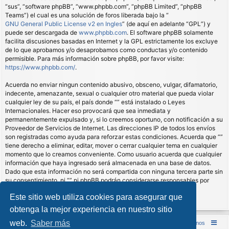
“sus”, “software phpBB”, “www.phpbb.com”, “phpBB Limited”, “phpBB
Teams”) el cual es una solución de foros liberada bajo la “
GNU General Public License v2 en Ingles
” (de aquí en adelante “GPL”) y
puede ser descargada de
www.phpbb.com
. El software phpBB solamente
facilita discusiones basadas en Internet y la GPL estrictamente los excluye
de lo que aprobamos y/o desaprobamos como conductas y/o contenido
permisible. Para más información sobre phpBB, por favor visite:
https://www.phpbb.com/
.
Acuerda no enviar ningun contenido abusivo, obsceno, vulgar, difamatorio,
indecente, amenazante, sexual o cualquier otro material que pueda violar
cualquier ley de su país, el país donde “” está instalado o Leyes
Internacionales. Hacer eso provocará que sea inmediata y
permanentemente expulsado y, si lo creemos oportuno, con notificación a su
Proveedor de Servicios de Internet. Las direcciones IP de todos los envíos
son registradas como ayuda para reforzar estas condiciones. Acuerda que “”
tiene derecho a eliminar, editar, mover o cerrar cualquier tema en cualquier
momento que lo creamos conveniente. Como usuario acuerda que cualquier
información que haya ingresado será almacenada en una base de datos.
Dado que esta información no será compartida con ninguna tercera parte sin
su consentimiento, ni “” ni phpBB podrán considerarse responsables por
cualquier intento de hacking que conlleve a que los datos sean
Este sitio web utiliza cookies para asegurar que
comprometidos.
obtenga la mejor experiencia en nuestro sitio
web.
Saber más
Inicio (Web)
Foro Punta de Lanza Wargames
Contáctenos