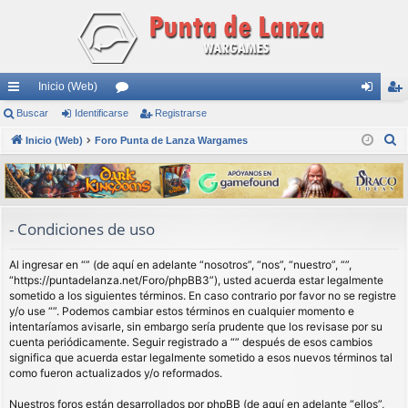
Inicio (Web)
nl
Buscar
Identificarse
or
Registrarse
de
eg
B
ac
Inicio (Web)
Foro Punta de Lanza Wargames
os
nti
ist
u
es
fic
ra
s
rá
ar
rs
c
a
pi
se
e
- Condiciones de uso
r
do
Al ingresar en “” (de aquí en adelante “nosotros”, “nos”, “nuestro”, “”,
s
“https://puntadelanza.net/Foro/phpBB3”), usted acuerda estar legalmente
sometido a los siguientes términos. En caso contrario por favor no se registre
y/o use “”. Podemos cambiar estos términos en cualquier momento e
intentaríamos avisarle, sin embargo sería prudente que los revisase por su
cuenta periódicamente. Seguir registrado a “” después de esos cambios
significa que acuerda estar legalmente sometido a esos nuevos términos tal
como fueron actualizados y/o reformados.
Nuestros foros están desarrollados por phpBB (de aquí en adelante “ellos”,