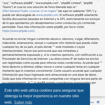
“sus”, “software phpBB”, “www.phpbb.com”, “phpBB Limited”, “phpBB
Teams”) el cual es una solución de foros liberada bajo la “
GNU General Public License v2 en Ingles
” (de aquí en adelante “GPL”) y
puede ser descargada de
www.phpbb.com
. El software phpBB solamente
facilita discusiones basadas en Internet y la GPL estrictamente los excluye
de lo que aprobamos y/o desaprobamos como conductas y/o contenido
permisible. Para más información sobre phpBB, por favor visite:
https://www.phpbb.com/
.
Acuerda no enviar ningun contenido abusivo, obsceno, vulgar, difamatorio,
indecente, amenazante, sexual o cualquier otro material que pueda violar
cualquier ley de su país, el país donde “” está instalado o Leyes
Internacionales. Hacer eso provocará que sea inmediata y
permanentemente expulsado y, si lo creemos oportuno, con notificación a su
Proveedor de Servicios de Internet. Las direcciones IP de todos los envíos
son registradas como ayuda para reforzar estas condiciones. Acuerda que “”
tiene derecho a eliminar, editar, mover o cerrar cualquier tema en cualquier
momento que lo creamos conveniente. Como usuario acuerda que cualquier
información que haya ingresado será almacenada en una base de datos.
Dado que esta información no será compartida con ninguna tercera parte sin
su consentimiento, ni “” ni phpBB podrán considerarse responsables por
cualquier intento de hacking que conlleve a que los datos sean
Este sitio web utiliza cookies para asegurar que
comprometidos.
obtenga la mejor experiencia en nuestro sitio
web.
Saber más
Inicio (Web)
Foro Punta de Lanza Wargames
Contáctenos