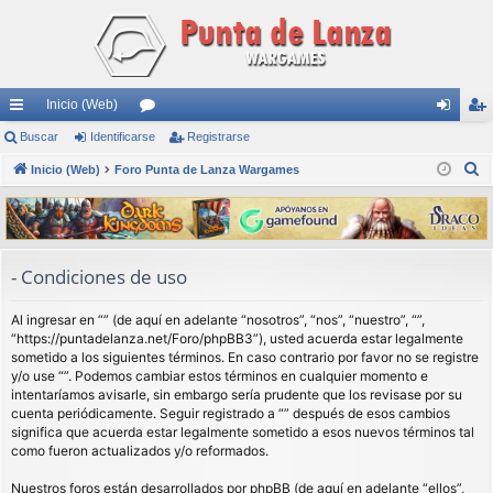
Inicio (Web)
nl
Buscar
Identificarse
or
Registrarse
de
eg
B
ac
Inicio (Web)
Foro Punta de Lanza Wargames
os
nti
ist
u
es
fic
ra
s
rá
ar
rs
c
a
pi
se
e
- Condiciones de uso
r
do
Al ingresar en “” (de aquí en adelante “nosotros”, “nos”, “nuestro”, “”,
s
“https://puntadelanza.net/Foro/phpBB3”), usted acuerda estar legalmente
sometido a los siguientes términos. En caso contrario por favor no se registre
y/o use “”. Podemos cambiar estos términos en cualquier momento e
intentaríamos avisarle, sin embargo sería prudente que los revisase por su
cuenta periódicamente. Seguir registrado a “” después de esos cambios
significa que acuerda estar legalmente sometido a esos nuevos términos tal
como fueron actualizados y/o reformados.
Nuestros foros están desarrollados por phpBB (de aquí en adelante “ellos”,