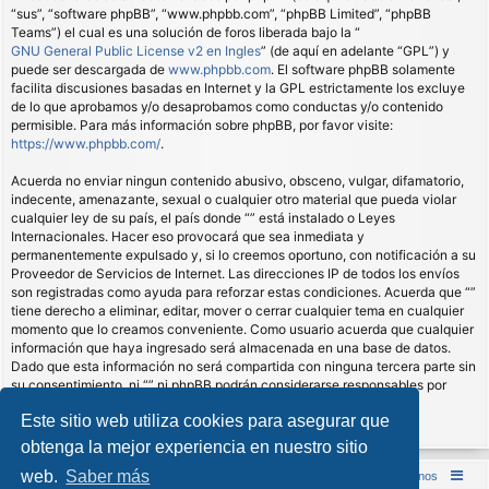
“sus”, “software phpBB”, “www.phpbb.com”, “phpBB Limited”, “phpBB
Teams”) el cual es una solución de foros liberada bajo la “
GNU General Public License v2 en Ingles
” (de aquí en adelante “GPL”) y
puede ser descargada de
www.phpbb.com
. El software phpBB solamente
facilita discusiones basadas en Internet y la GPL estrictamente los excluye
de lo que aprobamos y/o desaprobamos como conductas y/o contenido
permisible. Para más información sobre phpBB, por favor visite:
https://www.phpbb.com/
.
Acuerda no enviar ningun contenido abusivo, obsceno, vulgar, difamatorio,
indecente, amenazante, sexual o cualquier otro material que pueda violar
cualquier ley de su país, el país donde “” está instalado o Leyes
Internacionales. Hacer eso provocará que sea inmediata y
permanentemente expulsado y, si lo creemos oportuno, con notificación a su
Proveedor de Servicios de Internet. Las direcciones IP de todos los envíos
son registradas como ayuda para reforzar estas condiciones. Acuerda que “”
tiene derecho a eliminar, editar, mover o cerrar cualquier tema en cualquier
momento que lo creamos conveniente. Como usuario acuerda que cualquier
información que haya ingresado será almacenada en una base de datos.
Dado que esta información no será compartida con ninguna tercera parte sin
su consentimiento, ni “” ni phpBB podrán considerarse responsables por
cualquier intento de hacking que conlleve a que los datos sean
Este sitio web utiliza cookies para asegurar que
comprometidos.
obtenga la mejor experiencia en nuestro sitio
web.
Saber más
Inicio (Web)
Foro Punta de Lanza Wargames
Contáctenos