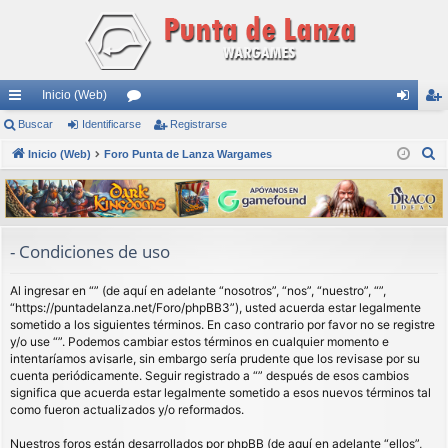
Inicio (Web)
nl
Buscar
Identificarse
or
Registrarse
de
eg
B
ac
Inicio (Web)
Foro Punta de Lanza Wargames
os
nti
ist
u
es
fic
ra
s
rá
ar
rs
c
a
pi
se
e
- Condiciones de uso
r
do
Al ingresar en “” (de aquí en adelante “nosotros”, “nos”, “nuestro”, “”,
s
“https://puntadelanza.net/Foro/phpBB3”), usted acuerda estar legalmente
sometido a los siguientes términos. En caso contrario por favor no se registre
y/o use “”. Podemos cambiar estos términos en cualquier momento e
intentaríamos avisarle, sin embargo sería prudente que los revisase por su
cuenta periódicamente. Seguir registrado a “” después de esos cambios
significa que acuerda estar legalmente sometido a esos nuevos términos tal
como fueron actualizados y/o reformados.
Nuestros foros están desarrollados por phpBB (de aquí en adelante “ellos”,