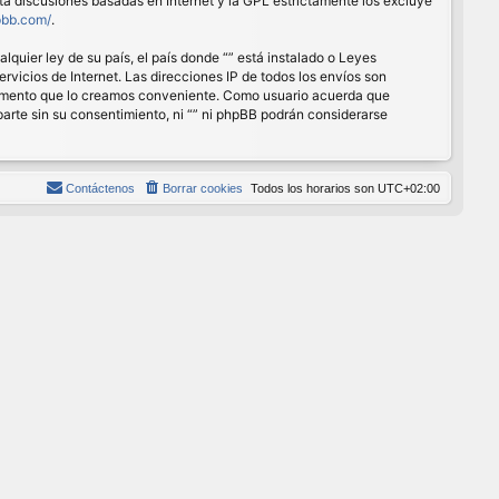
ita discusiones basadas en Internet y la GPL estrictamente los excluye
pbb.com/
.
quier ley de su país, el país donde “” está instalado o Leyes
vicios de Internet. Las direcciones IP de todos los envíos son
r momento que lo creamos conveniente. Como usuario acuerda que
rte sin su consentimiento, ni “” ni phpBB podrán considerarse
Contáctenos
Borrar cookies
Todos los horarios son
UTC+02:00