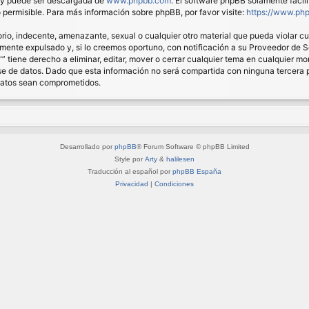
) y puede ser descargada de
www.phpbb.com
. El software phpBB solamente facil
ermisible. Para más información sobre phpBB, por favor visite:
https://www.ph
io, indecente, amenazante, sexual o cualquier otro material que pueda violar cual
nte expulsado y, si lo creemos oportuno, con notificación a su Proveedor de Ser
“” tiene derecho a eliminar, editar, mover o cerrar cualquier tema en cualquie
 de datos. Dado que esta información no será compartida con ninguna tercera pa
 datos sean comprometidos.
Desarrollado por
phpBB
® Forum Software © phpBB Limited
Style por
Arty
&
halilesen
Traducción al español por
phpBB España
Privacidad
|
Condiciones