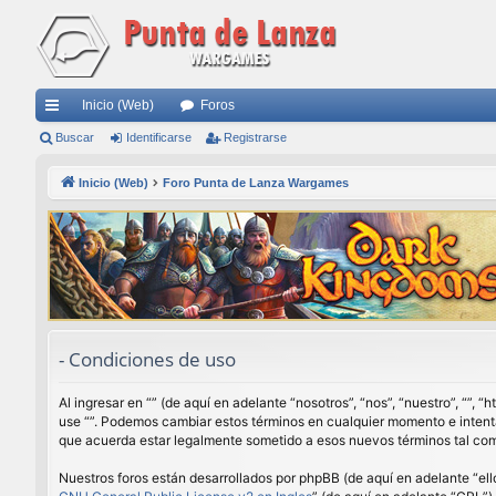
Inicio (Web)
Foros
nl
Buscar
Identificarse
Registrarse
ac
Inicio (Web)
Foro Punta de Lanza Wargames
es
rá
pi
do
s
- Condiciones de uso
Al ingresar en “” (de aquí en adelante “nosotros”, “nos”, “nuestro”, “”,
use “”. Podemos cambiar estos términos en cualquier momento e intenta
que acuerda estar legalmente sometido a esos nuevos términos tal com
Nuestros foros están desarrollados por phpBB (de aquí en adelante “ell