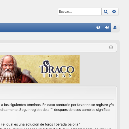
Buscar
Búsqu
E
FA
de
eg
Q
nti
ist
fic
ra
ar
rs
se
e
a los siguientes términos. En caso contrario por favor no se registre y/o
ódicamente. Seguir registrado a “” después de esos cambios significa
l cual es una solución de foros liberada bajo la “