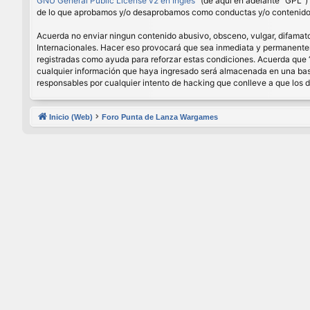
GNU General Public License v2 en Ingles
” (de aquí en adelante “GPL”
de lo que aprobamos y/o desaprobamos como conductas y/o contenido p
Acuerda no enviar ningun contenido abusivo, obsceno, vulgar, difamator
Internacionales. Hacer eso provocará que sea inmediata y permanenteme
registradas como ayuda para reforzar estas condiciones. Acuerda que 
cualquier información que haya ingresado será almacenada en una base
responsables por cualquier intento de hacking que conlleve a que los
Inicio (Web)
Foro Punta de Lanza Wargames