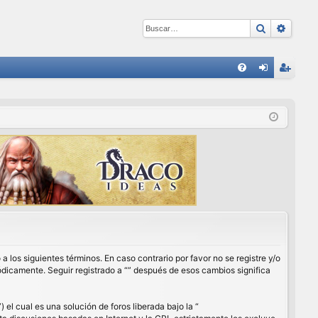
Buscar
Búsqu
E
FA
de
eg
Q
nti
ist
fic
ra
ar
rs
se
e
a los siguientes términos. En caso contrario por favor no se registre y/o
ódicamente. Seguir registrado a “” después de esos cambios significa
l cual es una solución de foros liberada bajo la “