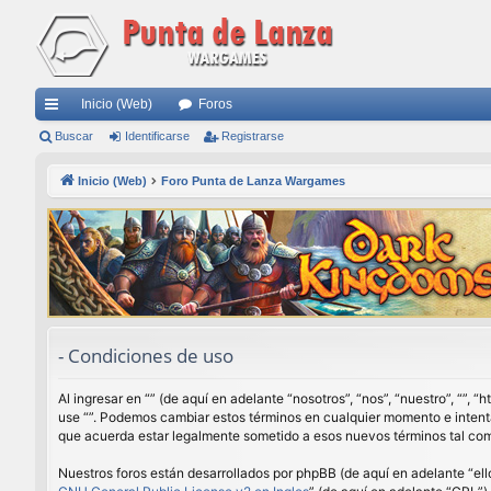
Inicio (Web)
Foros
nl
Buscar
Identificarse
Registrarse
ac
Inicio (Web)
Foro Punta de Lanza Wargames
es
rá
pi
do
s
- Condiciones de uso
Al ingresar en “” (de aquí en adelante “nosotros”, “nos”, “nuestro”, “”,
use “”. Podemos cambiar estos términos en cualquier momento e intenta
que acuerda estar legalmente sometido a esos nuevos términos tal com
Nuestros foros están desarrollados por phpBB (de aquí en adelante “ell