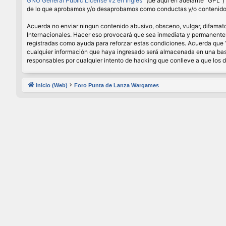
GNU General Public License v2 en Ingles
” (de aquí en adelante “GPL”
de lo que aprobamos y/o desaprobamos como conductas y/o contenido p
Acuerda no enviar ningun contenido abusivo, obsceno, vulgar, difamator
Internacionales. Hacer eso provocará que sea inmediata y permanenteme
registradas como ayuda para reforzar estas condiciones. Acuerda que 
cualquier información que haya ingresado será almacenada en una base
responsables por cualquier intento de hacking que conlleve a que los
Inicio (Web)
Foro Punta de Lanza Wargames