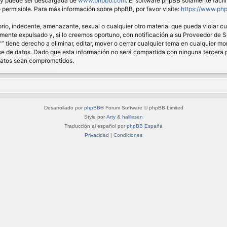
) y puede ser descargada de
www.phpbb.com
. El software phpBB solamente facil
ermisible. Para más información sobre phpBB, por favor visite:
https://www.ph
io, indecente, amenazante, sexual o cualquier otro material que pueda violar cual
nte expulsado y, si lo creemos oportuno, con notificación a su Proveedor de Ser
“” tiene derecho a eliminar, editar, mover o cerrar cualquier tema en cualquie
 de datos. Dado que esta información no será compartida con ninguna tercera pa
 datos sean comprometidos.
Desarrollado por
phpBB
® Forum Software © phpBB Limited
Style por
Arty
&
halilesen
Traducción al español por
phpBB España
Privacidad
|
Condiciones