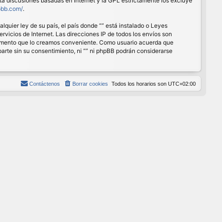
ita discusiones basadas en Internet y la GPL estrictamente los excluye
pbb.com/
.
quier ley de su país, el país donde “” está instalado o Leyes
vicios de Internet. Las direcciones IP de todos los envíos son
r momento que lo creamos conveniente. Como usuario acuerda que
rte sin su consentimiento, ni “” ni phpBB podrán considerarse
Contáctenos
Borrar cookies
Todos los horarios son
UTC+02:00