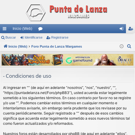
Inicio (Web)
nl
Buscar
Identificarse
or
Registrarse
de
eg
B
ac
Inicio (Web)
Foro Punta de Lanza Wargames
os
nti
ist
u
es
fic
ra
s
rá
ar
rs
c
a
pi
se
e
- Condiciones de uso
r
do
Al ingresar en “” (de aquí en adelante “nosotros”, “nos”, “nuestro”, “”,
s
“https://puntadelanza.net/Foro/phpBB3”), usted acuerda estar legalmente
sometido a los siguientes términos. En caso contrario por favor no se registre
y/o use “”. Podemos cambiar estos términos en cualquier momento e
intentaríamos avisarle, sin embargo sería prudente que los revisase por su
cuenta periódicamente. Seguir registrado a “” después de esos cambios
significa que acuerda estar legalmente sometido a esos nuevos términos tal
como fueron actualizados y/o reformados.
Nuestros foros están desarrollados por phpBB (de aquí en adelante “ellos”,