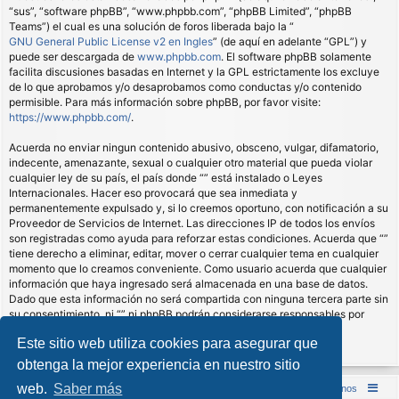
“sus”, “software phpBB”, “www.phpbb.com”, “phpBB Limited”, “phpBB
Teams”) el cual es una solución de foros liberada bajo la “
GNU General Public License v2 en Ingles
” (de aquí en adelante “GPL”) y
puede ser descargada de
www.phpbb.com
. El software phpBB solamente
facilita discusiones basadas en Internet y la GPL estrictamente los excluye
de lo que aprobamos y/o desaprobamos como conductas y/o contenido
permisible. Para más información sobre phpBB, por favor visite:
https://www.phpbb.com/
.
Acuerda no enviar ningun contenido abusivo, obsceno, vulgar, difamatorio,
indecente, amenazante, sexual o cualquier otro material que pueda violar
cualquier ley de su país, el país donde “” está instalado o Leyes
Internacionales. Hacer eso provocará que sea inmediata y
permanentemente expulsado y, si lo creemos oportuno, con notificación a su
Proveedor de Servicios de Internet. Las direcciones IP de todos los envíos
son registradas como ayuda para reforzar estas condiciones. Acuerda que “”
tiene derecho a eliminar, editar, mover o cerrar cualquier tema en cualquier
momento que lo creamos conveniente. Como usuario acuerda que cualquier
información que haya ingresado será almacenada en una base de datos.
Dado que esta información no será compartida con ninguna tercera parte sin
su consentimiento, ni “” ni phpBB podrán considerarse responsables por
cualquier intento de hacking que conlleve a que los datos sean
Este sitio web utiliza cookies para asegurar que
comprometidos.
obtenga la mejor experiencia en nuestro sitio
web.
Saber más
Inicio (Web)
Foro Punta de Lanza Wargames
Contáctenos