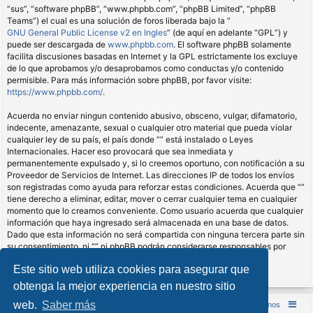
“sus”, “software phpBB”, “www.phpbb.com”, “phpBB Limited”, “phpBB
Teams”) el cual es una solución de foros liberada bajo la “
GNU General Public License v2 en Ingles
” (de aquí en adelante “GPL”) y
puede ser descargada de
www.phpbb.com
. El software phpBB solamente
facilita discusiones basadas en Internet y la GPL estrictamente los excluye
de lo que aprobamos y/o desaprobamos como conductas y/o contenido
permisible. Para más información sobre phpBB, por favor visite:
https://www.phpbb.com/
.
Acuerda no enviar ningun contenido abusivo, obsceno, vulgar, difamatorio,
indecente, amenazante, sexual o cualquier otro material que pueda violar
cualquier ley de su país, el país donde “” está instalado o Leyes
Internacionales. Hacer eso provocará que sea inmediata y
permanentemente expulsado y, si lo creemos oportuno, con notificación a su
Proveedor de Servicios de Internet. Las direcciones IP de todos los envíos
son registradas como ayuda para reforzar estas condiciones. Acuerda que “”
tiene derecho a eliminar, editar, mover o cerrar cualquier tema en cualquier
momento que lo creamos conveniente. Como usuario acuerda que cualquier
información que haya ingresado será almacenada en una base de datos.
Dado que esta información no será compartida con ninguna tercera parte sin
su consentimiento, ni “” ni phpBB podrán considerarse responsables por
cualquier intento de hacking que conlleve a que los datos sean
Este sitio web utiliza cookies para asegurar que
comprometidos.
obtenga la mejor experiencia en nuestro sitio
web.
Saber más
Inicio (Web)
Foro Punta de Lanza Wargames
Contáctenos