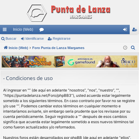
Inicio (Web)
nl
Buscar
Identificarse
or
Registrarse
de
eg
B
ac
Inicio (Web)
Foro Punta de Lanza Wargames
os
nti
ist
u
es
fic
ra
s
rá
ar
rs
c
a
pi
se
e
- Condiciones de uso
r
do
Al ingresar en “” (de aquí en adelante “nosotros”, “nos”, “nuestro”, “”,
s
“https://puntadelanza.net/Foro/phpBB3”), usted acuerda estar legalmente
sometido a los siguientes términos. En caso contrario por favor no se registre
y/o use “”. Podemos cambiar estos términos en cualquier momento e
intentaríamos avisarle, sin embargo sería prudente que los revisase por su
cuenta periódicamente. Seguir registrado a “” después de esos cambios
significa que acuerda estar legalmente sometido a esos nuevos términos tal
como fueron actualizados y/o reformados.
Nuestros foros están desarrollados por phpBB (de aquí en adelante “ellos”,