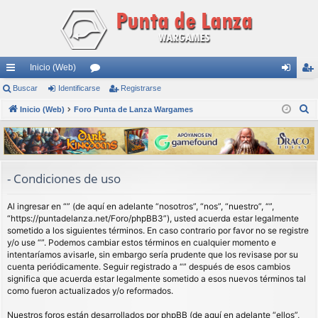
Inicio (Web)
nl
Buscar
Identificarse
or
Registrarse
de
eg
B
ac
Inicio (Web)
Foro Punta de Lanza Wargames
os
nti
ist
u
es
fic
ra
s
rá
ar
rs
c
a
pi
se
e
- Condiciones de uso
r
do
Al ingresar en “” (de aquí en adelante “nosotros”, “nos”, “nuestro”, “”,
s
“https://puntadelanza.net/Foro/phpBB3”), usted acuerda estar legalmente
sometido a los siguientes términos. En caso contrario por favor no se registre
y/o use “”. Podemos cambiar estos términos en cualquier momento e
intentaríamos avisarle, sin embargo sería prudente que los revisase por su
cuenta periódicamente. Seguir registrado a “” después de esos cambios
significa que acuerda estar legalmente sometido a esos nuevos términos tal
como fueron actualizados y/o reformados.
Nuestros foros están desarrollados por phpBB (de aquí en adelante “ellos”,