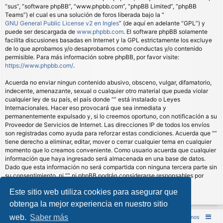
“sus”, “software phpBB”, “www.phpbb.com”, “phpBB Limited”, “phpBB
Teams”) el cual es una solución de foros liberada bajo la “
GNU General Public License v2 en Ingles
” (de aquí en adelante “GPL”) y
puede ser descargada de
www.phpbb.com
. El software phpBB solamente
facilita discusiones basadas en Internet y la GPL estrictamente los excluye
de lo que aprobamos y/o desaprobamos como conductas y/o contenido
permisible. Para más información sobre phpBB, por favor visite:
https://www.phpbb.com/
.
Acuerda no enviar ningun contenido abusivo, obsceno, vulgar, difamatorio,
indecente, amenazante, sexual o cualquier otro material que pueda violar
cualquier ley de su país, el país donde “” está instalado o Leyes
Internacionales. Hacer eso provocará que sea inmediata y
permanentemente expulsado y, si lo creemos oportuno, con notificación a su
Proveedor de Servicios de Internet. Las direcciones IP de todos los envíos
son registradas como ayuda para reforzar estas condiciones. Acuerda que “”
tiene derecho a eliminar, editar, mover o cerrar cualquier tema en cualquier
momento que lo creamos conveniente. Como usuario acuerda que cualquier
información que haya ingresado será almacenada en una base de datos.
Dado que esta información no será compartida con ninguna tercera parte sin
su consentimiento, ni “” ni phpBB podrán considerarse responsables por
cualquier intento de hacking que conlleve a que los datos sean
Este sitio web utiliza cookies para asegurar que
comprometidos.
obtenga la mejor experiencia en nuestro sitio
web.
Saber más
Inicio (Web)
Foro Punta de Lanza Wargames
Contáctenos