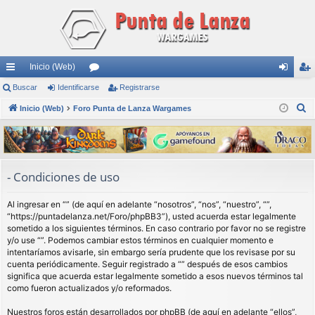
Inicio (Web)
nl
Buscar
Identificarse
or
Registrarse
de
eg
B
ac
Inicio (Web)
Foro Punta de Lanza Wargames
os
nti
ist
u
es
fic
ra
s
rá
ar
rs
c
a
pi
se
e
- Condiciones de uso
r
do
Al ingresar en “” (de aquí en adelante “nosotros”, “nos”, “nuestro”, “”,
s
“https://puntadelanza.net/Foro/phpBB3”), usted acuerda estar legalmente
sometido a los siguientes términos. En caso contrario por favor no se registre
y/o use “”. Podemos cambiar estos términos en cualquier momento e
intentaríamos avisarle, sin embargo sería prudente que los revisase por su
cuenta periódicamente. Seguir registrado a “” después de esos cambios
significa que acuerda estar legalmente sometido a esos nuevos términos tal
como fueron actualizados y/o reformados.
Nuestros foros están desarrollados por phpBB (de aquí en adelante “ellos”,