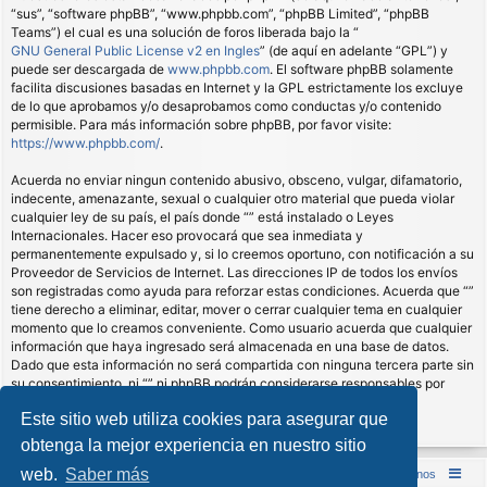
“sus”, “software phpBB”, “www.phpbb.com”, “phpBB Limited”, “phpBB
Teams”) el cual es una solución de foros liberada bajo la “
GNU General Public License v2 en Ingles
” (de aquí en adelante “GPL”) y
puede ser descargada de
www.phpbb.com
. El software phpBB solamente
facilita discusiones basadas en Internet y la GPL estrictamente los excluye
de lo que aprobamos y/o desaprobamos como conductas y/o contenido
permisible. Para más información sobre phpBB, por favor visite:
https://www.phpbb.com/
.
Acuerda no enviar ningun contenido abusivo, obsceno, vulgar, difamatorio,
indecente, amenazante, sexual o cualquier otro material que pueda violar
cualquier ley de su país, el país donde “” está instalado o Leyes
Internacionales. Hacer eso provocará que sea inmediata y
permanentemente expulsado y, si lo creemos oportuno, con notificación a su
Proveedor de Servicios de Internet. Las direcciones IP de todos los envíos
son registradas como ayuda para reforzar estas condiciones. Acuerda que “”
tiene derecho a eliminar, editar, mover o cerrar cualquier tema en cualquier
momento que lo creamos conveniente. Como usuario acuerda que cualquier
información que haya ingresado será almacenada en una base de datos.
Dado que esta información no será compartida con ninguna tercera parte sin
su consentimiento, ni “” ni phpBB podrán considerarse responsables por
cualquier intento de hacking que conlleve a que los datos sean
Este sitio web utiliza cookies para asegurar que
comprometidos.
obtenga la mejor experiencia en nuestro sitio
web.
Saber más
Inicio (Web)
Foro Punta de Lanza Wargames
Contáctenos