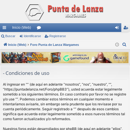
Inicio (Web)
nl
Buscar
Identificarse
or
Registrarse
de
eg
B
ac
Inicio (Web)
Foro Punta de Lanza Wargames
os
nti
ist
u
es
fic
ra
s
rá
ar
rs
c
a
pi
se
e
- Condiciones de uso
r
do
Al ingresar en “” (de aquí en adelante “nosotros”, “nos”, “nuestro”, “”,
s
“https://puntadelanza.net/Foro/phpBB3”), usted acuerda estar legalmente
sometido a los siguientes términos. En caso contrario por favor no se registre
y/o use “”. Podemos cambiar estos términos en cualquier momento e
intentaríamos avisarle, sin embargo sería prudente que los revisase por su
cuenta periódicamente. Seguir registrado a “” después de esos cambios
significa que acuerda estar legalmente sometido a esos nuevos términos tal
como fueron actualizados y/o reformados.
Nuestros foros están desarrollados por phpBB (de aquí en adelante “ellos”,