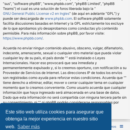
“sus”, “software phpBB”, “www.phpbb.com”, “phpBB Limited”, “phpBB
Teams”) el cual es una solución de foros liberada bajo la “
GNU General Public License v2 en Ingles
” (de aquí en adelante “GPL”) y
puede ser descargada de
www.phpbb.com
. El software phpBB solamente
facilita discusiones basadas en Internet y la GPL estrictamente los excluye
de lo que aprobamos y/o desaprobamos como conductas y/o contenido
permisible. Para más información sobre phpBB, por favor visite:
https://www.phpbb.com/
.
Acuerda no enviar ningun contenido abusivo, obsceno, vulgar, difamatorio,
indecente, amenazante, sexual o cualquier otro material que pueda violar
cualquier ley de su país, el país donde “” está instalado o Leyes
Internacionales. Hacer eso provocará que sea inmediata y
permanentemente expulsado y, si lo creemos oportuno, con notificación a su
Proveedor de Servicios de Internet. Las direcciones IP de todos los envíos
son registradas como ayuda para reforzar estas condiciones. Acuerda que “”
tiene derecho a eliminar, editar, mover o cerrar cualquier tema en cualquier
momento que lo creamos conveniente. Como usuario acuerda que cualquier
información que haya ingresado será almacenada en una base de datos.
Dado que esta información no será compartida con ninguna tercera parte sin
su consentimiento, ni “” ni phpBB podrán considerarse responsables por
cualquier intento de hacking que conlleve a que los datos sean
Este sitio web utiliza cookies para asegurar que
comprometidos.
obtenga la mejor experiencia en nuestro sitio
web.
Saber más
Inicio (Web)
Foro Punta de Lanza Wargames
Contáctenos