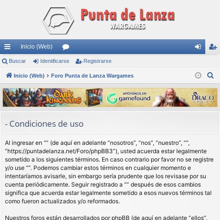
Inicio (Web)
nl
Buscar
Identificarse
or
Registrarse
de
eg
B
ac
Inicio (Web)
Foro Punta de Lanza Wargames
os
nti
ist
u
es
fic
ra
s
rá
ar
rs
c
a
pi
se
e
- Condiciones de uso
r
do
Al ingresar en “” (de aquí en adelante “nosotros”, “nos”, “nuestro”, “”,
s
“https://puntadelanza.net/Foro/phpBB3”), usted acuerda estar legalmente
sometido a los siguientes términos. En caso contrario por favor no se registre
y/o use “”. Podemos cambiar estos términos en cualquier momento e
intentaríamos avisarle, sin embargo sería prudente que los revisase por su
cuenta periódicamente. Seguir registrado a “” después de esos cambios
significa que acuerda estar legalmente sometido a esos nuevos términos tal
como fueron actualizados y/o reformados.
Nuestros foros están desarrollados por phpBB (de aquí en adelante “ellos”,