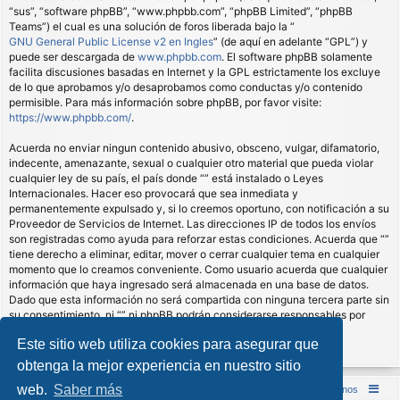
“sus”, “software phpBB”, “www.phpbb.com”, “phpBB Limited”, “phpBB
Teams”) el cual es una solución de foros liberada bajo la “
GNU General Public License v2 en Ingles
” (de aquí en adelante “GPL”) y
puede ser descargada de
www.phpbb.com
. El software phpBB solamente
facilita discusiones basadas en Internet y la GPL estrictamente los excluye
de lo que aprobamos y/o desaprobamos como conductas y/o contenido
permisible. Para más información sobre phpBB, por favor visite:
https://www.phpbb.com/
.
Acuerda no enviar ningun contenido abusivo, obsceno, vulgar, difamatorio,
indecente, amenazante, sexual o cualquier otro material que pueda violar
cualquier ley de su país, el país donde “” está instalado o Leyes
Internacionales. Hacer eso provocará que sea inmediata y
permanentemente expulsado y, si lo creemos oportuno, con notificación a su
Proveedor de Servicios de Internet. Las direcciones IP de todos los envíos
son registradas como ayuda para reforzar estas condiciones. Acuerda que “”
tiene derecho a eliminar, editar, mover o cerrar cualquier tema en cualquier
momento que lo creamos conveniente. Como usuario acuerda que cualquier
información que haya ingresado será almacenada en una base de datos.
Dado que esta información no será compartida con ninguna tercera parte sin
su consentimiento, ni “” ni phpBB podrán considerarse responsables por
cualquier intento de hacking que conlleve a que los datos sean
Este sitio web utiliza cookies para asegurar que
comprometidos.
obtenga la mejor experiencia en nuestro sitio
web.
Saber más
Inicio (Web)
Foro Punta de Lanza Wargames
Contáctenos