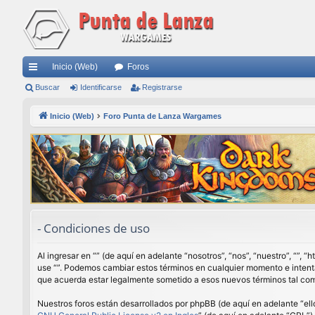
Inicio (Web)
Foros
nl
Buscar
Identificarse
Registrarse
ac
Inicio (Web)
Foro Punta de Lanza Wargames
es
rá
pi
do
s
- Condiciones de uso
Al ingresar en “” (de aquí en adelante “nosotros”, “nos”, “nuestro”, “”,
use “”. Podemos cambiar estos términos en cualquier momento e intenta
que acuerda estar legalmente sometido a esos nuevos términos tal com
Nuestros foros están desarrollados por phpBB (de aquí en adelante “ell