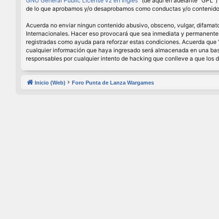
GNU General Public License v2 en Ingles
” (de aquí en adelante “GPL”
de lo que aprobamos y/o desaprobamos como conductas y/o contenido p
Acuerda no enviar ningun contenido abusivo, obsceno, vulgar, difamator
Internacionales. Hacer eso provocará que sea inmediata y permanenteme
registradas como ayuda para reforzar estas condiciones. Acuerda que 
cualquier información que haya ingresado será almacenada en una base
responsables por cualquier intento de hacking que conlleve a que los
Inicio (Web)
Foro Punta de Lanza Wargames