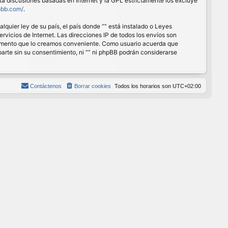
ita discusiones basadas en Internet y la GPL estrictamente los excluye
pbb.com/
.
quier ley de su país, el país donde “” está instalado o Leyes
vicios de Internet. Las direcciones IP de todos los envíos son
r momento que lo creamos conveniente. Como usuario acuerda que
rte sin su consentimiento, ni “” ni phpBB podrán considerarse
Contáctenos
Borrar cookies
Todos los horarios son
UTC+02:00