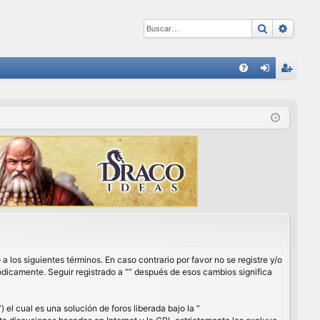
Buscar
Búsqu
E
FA
de
eg
Q
nti
ist
fic
ra
ar
rs
se
e
a los siguientes términos. En caso contrario por favor no se registre y/o
ódicamente. Seguir registrado a “” después de esos cambios significa
l cual es una solución de foros liberada bajo la “