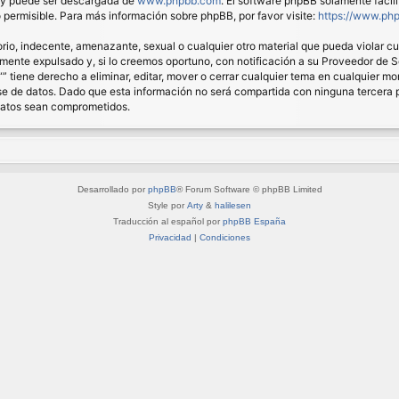
) y puede ser descargada de
www.phpbb.com
. El software phpBB solamente facil
ermisible. Para más información sobre phpBB, por favor visite:
https://www.ph
io, indecente, amenazante, sexual o cualquier otro material que pueda violar cual
nte expulsado y, si lo creemos oportuno, con notificación a su Proveedor de Ser
“” tiene derecho a eliminar, editar, mover o cerrar cualquier tema en cualquie
 de datos. Dado que esta información no será compartida con ninguna tercera pa
 datos sean comprometidos.
Desarrollado por
phpBB
® Forum Software © phpBB Limited
Style por
Arty
&
halilesen
Traducción al español por
phpBB España
Privacidad
|
Condiciones