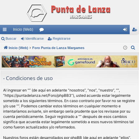
Inicio (Web)
nl
Buscar
Identificarse
or
Registrarse
de
eg
B
ac
Inicio (Web)
Foro Punta de Lanza Wargames
os
nti
ist
u
es
fic
ra
s
rá
ar
rs
c
a
pi
se
e
- Condiciones de uso
r
do
Al ingresar en “” (de aquí en adelante “nosotros”, “nos”, “nuestro”, “”,
s
“https://puntadelanza.net/Foro/phpBB3”), usted acuerda estar legalmente
sometido a los siguientes términos. En caso contrario por favor no se registre
y/o use “”. Podemos cambiar estos términos en cualquier momento e
intentaríamos avisarle, sin embargo sería prudente que los revisase por su
cuenta periódicamente. Seguir registrado a “” después de esos cambios
significa que acuerda estar legalmente sometido a esos nuevos términos tal
como fueron actualizados y/o reformados.
Nuestros foros están desarrollados por phpBB (de aquí en adelante “ellos”,