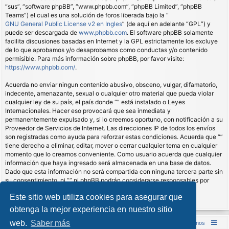
“sus”, “software phpBB”, “www.phpbb.com”, “phpBB Limited”, “phpBB
Teams”) el cual es una solución de foros liberada bajo la “
GNU General Public License v2 en Ingles
” (de aquí en adelante “GPL”) y
puede ser descargada de
www.phpbb.com
. El software phpBB solamente
facilita discusiones basadas en Internet y la GPL estrictamente los excluye
de lo que aprobamos y/o desaprobamos como conductas y/o contenido
permisible. Para más información sobre phpBB, por favor visite:
https://www.phpbb.com/
.
Acuerda no enviar ningun contenido abusivo, obsceno, vulgar, difamatorio,
indecente, amenazante, sexual o cualquier otro material que pueda violar
cualquier ley de su país, el país donde “” está instalado o Leyes
Internacionales. Hacer eso provocará que sea inmediata y
permanentemente expulsado y, si lo creemos oportuno, con notificación a su
Proveedor de Servicios de Internet. Las direcciones IP de todos los envíos
son registradas como ayuda para reforzar estas condiciones. Acuerda que “”
tiene derecho a eliminar, editar, mover o cerrar cualquier tema en cualquier
momento que lo creamos conveniente. Como usuario acuerda que cualquier
información que haya ingresado será almacenada en una base de datos.
Dado que esta información no será compartida con ninguna tercera parte sin
su consentimiento, ni “” ni phpBB podrán considerarse responsables por
cualquier intento de hacking que conlleve a que los datos sean
Este sitio web utiliza cookies para asegurar que
comprometidos.
obtenga la mejor experiencia en nuestro sitio
web.
Saber más
Inicio (Web)
Foro Punta de Lanza Wargames
Contáctenos