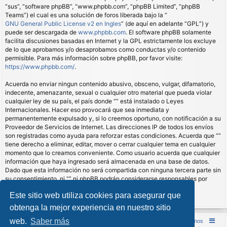
“sus”, “software phpBB”, “www.phpbb.com”, “phpBB Limited”, “phpBB
Teams”) el cual es una solución de foros liberada bajo la “
GNU General Public License v2 en Ingles
” (de aquí en adelante “GPL”) y
puede ser descargada de
www.phpbb.com
. El software phpBB solamente
facilita discusiones basadas en Internet y la GPL estrictamente los excluye
de lo que aprobamos y/o desaprobamos como conductas y/o contenido
permisible. Para más información sobre phpBB, por favor visite:
https://www.phpbb.com/
.
Acuerda no enviar ningun contenido abusivo, obsceno, vulgar, difamatorio,
indecente, amenazante, sexual o cualquier otro material que pueda violar
cualquier ley de su país, el país donde “” está instalado o Leyes
Internacionales. Hacer eso provocará que sea inmediata y
permanentemente expulsado y, si lo creemos oportuno, con notificación a su
Proveedor de Servicios de Internet. Las direcciones IP de todos los envíos
son registradas como ayuda para reforzar estas condiciones. Acuerda que “”
tiene derecho a eliminar, editar, mover o cerrar cualquier tema en cualquier
momento que lo creamos conveniente. Como usuario acuerda que cualquier
información que haya ingresado será almacenada en una base de datos.
Dado que esta información no será compartida con ninguna tercera parte sin
su consentimiento, ni “” ni phpBB podrán considerarse responsables por
cualquier intento de hacking que conlleve a que los datos sean
Este sitio web utiliza cookies para asegurar que
comprometidos.
obtenga la mejor experiencia en nuestro sitio
web.
Saber más
Inicio (Web)
Foro Punta de Lanza Wargames
Contáctenos