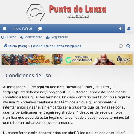
Inicio (Web)
nl
Buscar
Identificarse
or
Registrarse
de
eg
B
ac
Inicio (Web)
Foro Punta de Lanza Wargames
os
nti
ist
u
es
fic
ra
s
rá
ar
rs
c
a
pi
se
e
- Condiciones de uso
r
do
Al ingresar en “” (de aquí en adelante “nosotros”, “nos”, “nuestro”, “”,
s
“https://puntadelanza.net/Foro/phpBB3”), usted acuerda estar legalmente
sometido a los siguientes términos. En caso contrario por favor no se registre
y/o use “”. Podemos cambiar estos términos en cualquier momento e
intentaríamos avisarle, sin embargo sería prudente que los revisase por su
cuenta periódicamente. Seguir registrado a “” después de esos cambios
significa que acuerda estar legalmente sometido a esos nuevos términos tal
como fueron actualizados y/o reformados.
Nuestros foros están desarrollados por phpBB (de aquí en adelante “ellos”,