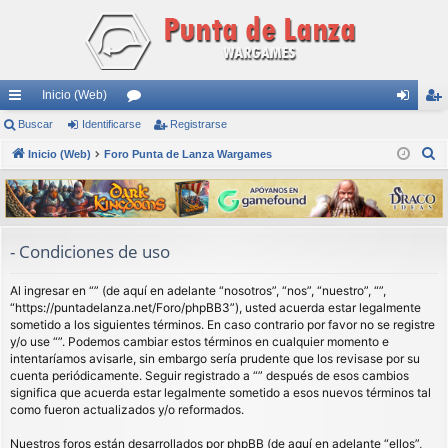
Inicio (Web)
nl
Buscar
Identificarse
or
Registrarse
de
eg
B
ac
Inicio (Web)
Foro Punta de Lanza Wargames
os
nti
ist
u
es
fic
ra
s
rá
ar
rs
c
a
pi
se
e
- Condiciones de uso
r
do
Al ingresar en “” (de aquí en adelante “nosotros”, “nos”, “nuestro”, “”,
s
“https://puntadelanza.net/Foro/phpBB3”), usted acuerda estar legalmente
sometido a los siguientes términos. En caso contrario por favor no se registre
y/o use “”. Podemos cambiar estos términos en cualquier momento e
intentaríamos avisarle, sin embargo sería prudente que los revisase por su
cuenta periódicamente. Seguir registrado a “” después de esos cambios
significa que acuerda estar legalmente sometido a esos nuevos términos tal
como fueron actualizados y/o reformados.
Nuestros foros están desarrollados por phpBB (de aquí en adelante “ellos”,