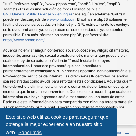
“sus”, “software phpBB”, “www.phpbb.com”, “phpBB Limited”, “phpBB
Teams”) el cual es una solución de foros liberada bajo la “
GNU General Public License v2 en Ingles
” (de aquí en adelante “GPL”) y
puede ser descargada de
www.phpbb.com
. El software phpBB solamente
facilita discusiones basadas en Internet y la GPL estrictamente los excluye
de lo que aprobamos y/o desaprobamos como conductas y/o contenido
permisible. Para más información sobre phpBB, por favor visite:
https://www.phpbb.com/
.
Acuerda no enviar ningun contenido abusivo, obsceno, vulgar, difamatorio,
indecente, amenazante, sexual o cualquier otro material que pueda violar
cualquier ley de su país, el país donde “” está instalado o Leyes
Internacionales. Hacer eso provocará que sea inmediata y
permanentemente expulsado y, si lo creemos oportuno, con notificación a su
Proveedor de Servicios de Internet. Las direcciones IP de todos los envíos
son registradas como ayuda para reforzar estas condiciones. Acuerda que “”
tiene derecho a eliminar, editar, mover o cerrar cualquier tema en cualquier
momento que lo creamos conveniente. Como usuario acuerda que cualquier
información que haya ingresado será almacenada en una base de datos.
Dado que esta información no será compartida con ninguna tercera parte sin
su consentimiento, ni “” ni phpBB podrán considerarse responsables por
cualquier intento de hacking que conlleve a que los datos sean
Este sitio web utiliza cookies para asegurar que
comprometidos.
obtenga la mejor experiencia en nuestro sitio
web.
Saber más
Inicio (Web)
Foro Punta de Lanza Wargames
Contáctenos