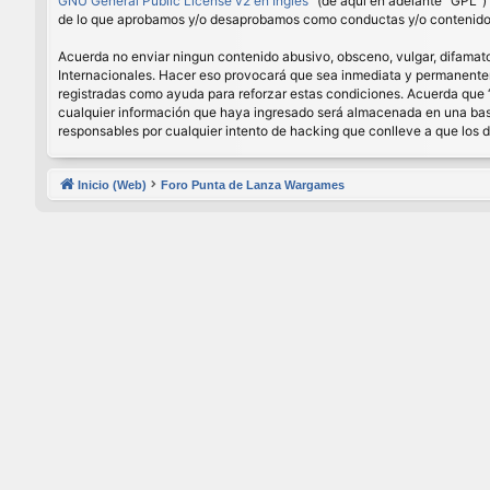
GNU General Public License v2 en Ingles
” (de aquí en adelante “GPL”
de lo que aprobamos y/o desaprobamos como conductas y/o contenido p
Acuerda no enviar ningun contenido abusivo, obsceno, vulgar, difamator
Internacionales. Hacer eso provocará que sea inmediata y permanenteme
registradas como ayuda para reforzar estas condiciones. Acuerda que 
cualquier información que haya ingresado será almacenada en una base
responsables por cualquier intento de hacking que conlleve a que los
Inicio (Web)
Foro Punta de Lanza Wargames