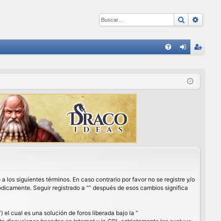
Buscar
Búsqu
E
FA
de
eg
Q
nti
ist
fic
ra
ar
rs
se
e
a los siguientes términos. En caso contrario por favor no se registre y/o
ódicamente. Seguir registrado a “” después de esos cambios significa
l cual es una solución de foros liberada bajo la “