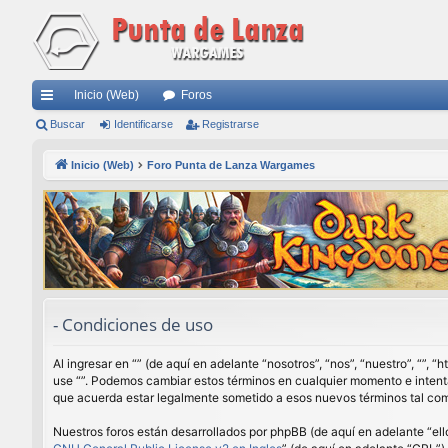
Inicio (Web)
Foros
nl
Buscar
Identificarse
Registrarse
ac
Inicio (Web)
Foro Punta de Lanza Wargames
es
rá
pi
do
s
- Condiciones de uso
Al ingresar en “” (de aquí en adelante “nosotros”, “nos”, “nuestro”, “”,
use “”. Podemos cambiar estos términos en cualquier momento e intenta
que acuerda estar legalmente sometido a esos nuevos términos tal com
Nuestros foros están desarrollados por phpBB (de aquí en adelante “ell