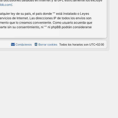
ita discusiones basadas en Internet y la GPL estrictamente los excluye
pbb.com/
.
quier ley de su país, el país donde “” está instalado o Leyes
vicios de Internet. Las direcciones IP de todos los envíos son
r momento que lo creamos conveniente. Como usuario acuerda que
rte sin su consentimiento, ni “” ni phpBB podrán considerarse
Contáctenos
Borrar cookies
Todos los horarios son
UTC+02:00