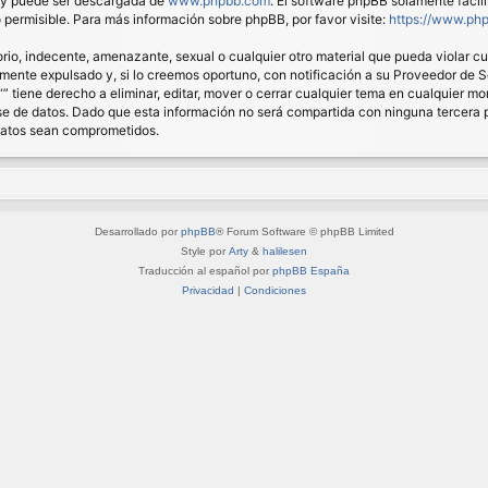
) y puede ser descargada de
www.phpbb.com
. El software phpBB solamente facil
ermisible. Para más información sobre phpBB, por favor visite:
https://www.ph
io, indecente, amenazante, sexual o cualquier otro material que pueda violar cual
nte expulsado y, si lo creemos oportuno, con notificación a su Proveedor de Ser
“” tiene derecho a eliminar, editar, mover o cerrar cualquier tema en cualquie
 de datos. Dado que esta información no será compartida con ninguna tercera pa
 datos sean comprometidos.
Desarrollado por
phpBB
® Forum Software © phpBB Limited
Style por
Arty
&
halilesen
Traducción al español por
phpBB España
Privacidad
|
Condiciones