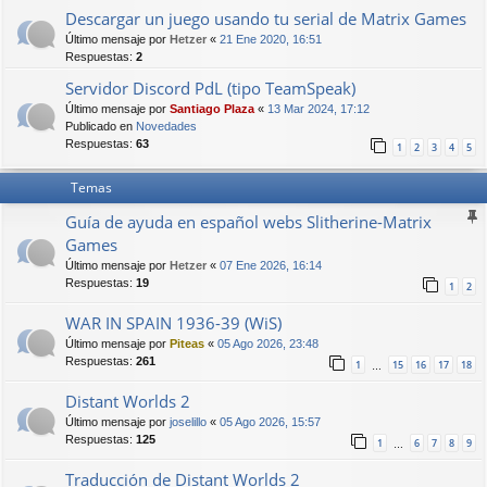
Descargar un juego usando tu serial de Matrix Games
Último mensaje por
Hetzer
«
21 Ene 2020, 16:51
Respuestas:
2
Servidor Discord PdL (tipo TeamSpeak)
Último mensaje por
Santiago Plaza
«
13 Mar 2024, 17:12
Publicado en
Novedades
Respuestas:
63
1
2
3
4
5
Temas
Guía de ayuda en español webs Slitherine-Matrix
Games
Último mensaje por
Hetzer
«
07 Ene 2026, 16:14
Respuestas:
19
1
2
WAR IN SPAIN 1936-39 (WiS)
Último mensaje por
Piteas
«
05 Ago 2026, 23:48
Respuestas:
261
1
15
16
17
18
…
Distant Worlds 2
Último mensaje por
joselillo
«
05 Ago 2026, 15:57
Respuestas:
125
1
6
7
8
9
…
Traducción de Distant Worlds 2