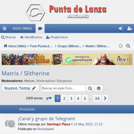
Inicio (Web)
nl
Buscar
Identificarse
or
Registrarse
de
eg
B
ac
Inicio (Web)
os
Foro Punta de Lanza Wargames
Grupo Slitherine
Matrix / Slitherine
nti
ist
u
es
fic
ra
s
rá
ar
rs
c
Matrix / Slitherine
a
pi
se
e
r
Moderadores:
Hetzer
,
Moderadores Wargames
do
Buscar
Búsqueda avan
Nuevo Tema
s
Página
1
de
34
2
3
4
5
34
1
Siguiente
1009 temas
…
Anuncios
¡Canal y grupo de Telegram!
Último mensaje por
Santiago Plaza
«
14 May 2022, 17:13
Publicado en
Novedades