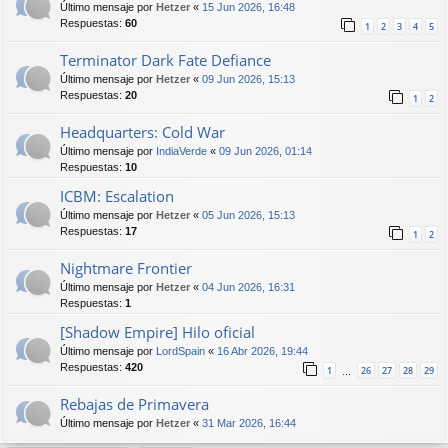
Último mensaje por
Hetzer
«
15 Jun 2026, 16:48
Respuestas:
60
1
2
3
4
5
Terminator Dark Fate Defiance
Último mensaje por
Hetzer
«
09 Jun 2026, 15:13
Respuestas:
20
1
2
Headquarters: Cold War
Último mensaje por
IndiaVerde
«
09 Jun 2026, 01:14
Respuestas:
10
ICBM: Escalation
Último mensaje por
Hetzer
«
05 Jun 2026, 15:13
Respuestas:
17
1
2
Nightmare Frontier
Último mensaje por
Hetzer
«
04 Jun 2026, 16:31
Respuestas:
1
[Shadow Empire] Hilo oficial
Último mensaje por
LordSpain
«
16 Abr 2026, 19:44
Respuestas:
420
1
26
27
28
29
…
Rebajas de Primavera
Último mensaje por
Hetzer
«
31 Mar 2026, 16:44