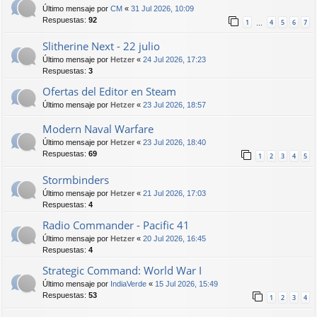
Último mensaje por
CM
«
31 Jul 2026, 10:09
Respuestas:
92
1
4
5
6
7
…
Slitherine Next - 22 julio
Último mensaje por
Hetzer
«
24 Jul 2026, 17:23
Respuestas:
3
Ofertas del Editor en Steam
Último mensaje por
Hetzer
«
23 Jul 2026, 18:57
Modern Naval Warfare
Último mensaje por
Hetzer
«
23 Jul 2026, 18:40
Respuestas:
69
1
2
3
4
5
Stormbinders
Último mensaje por
Hetzer
«
21 Jul 2026, 17:03
Respuestas:
4
Radio Commander - Pacific 41
Último mensaje por
Hetzer
«
20 Jul 2026, 16:45
Respuestas:
4
Strategic Command: World War I
Último mensaje por
IndiaVerde
«
15 Jul 2026, 15:49
Respuestas:
53
1
2
3
4