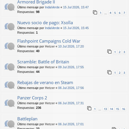
Armored Brigade II
Último mensaje por
IndiaVerde
«
15 Jul 2026, 15:47
Respuestas:
98
1
4
5
6
7
…
Nuevo socio de pago: Xsolla
Último mensaje por
IndiaVerde
«
15 Jul 2026, 15:45
Respuestas:
1
Flashpoint Campaigns Cold War
Último mensaje por
Hetzer
«
10 Jul 2026, 17:20
Respuestas:
40
1
2
3
Scramble: Battle of Britain
Último mensaje por
Hetzer
«
09 Jul 2026, 17:55
Respuestas:
44
1
2
3
Rebajas de verano en Steam
Último mensaje por
Hetzer
«
06 Jul 2026, 17:56
Panzer Corps 2
Último mensaje por
Hetzer
«
06 Jul 2026, 17:31
Respuestas:
236
1
13
14
15
16
…
Battleplan
Último mensaje por
Hetzer
«
06 Jul 2026, 17:01
Respuestas:
23