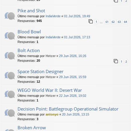
1
2
Pike and Shot
Último mensaje por
IndiaVerde
«
01 Jul 2026, 19:49
Respuestas:
945
1
61
62
63
64
…
Blood Bowl
Último mensaje por
IndiaVerde
«
01 Jul 2026, 17:13
Respuestas:
1
Bolt Action
Último mensaje por
Hetzer
«
29 Jun 2026, 16:26
Respuestas:
20
1
2
Space Station Designer
Último mensaje por
Hetzer
«
29 Jun 2026, 15:59
Respuestas:
12
WEGO World War II: Desert War
Último mensaje por
Hetzer
«
22 Jun 2026, 19:02
Respuestas:
1
Decision Point: Battlegroup Operational Simulator
Último mensaje por
antonyo
«
20 Jun 2026, 13:15
Respuestas:
3
Broken Arrow