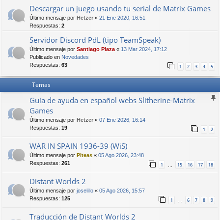
Descargar un juego usando tu serial de Matrix Games
Último mensaje por
Hetzer
«
21 Ene 2020, 16:51
Respuestas:
2
Servidor Discord PdL (tipo TeamSpeak)
Último mensaje por
Santiago Plaza
«
13 Mar 2024, 17:12
Publicado en
Novedades
Respuestas:
63
1
2
3
4
5
Temas
Guía de ayuda en español webs Slitherine-Matrix
Games
Último mensaje por
Hetzer
«
07 Ene 2026, 16:14
Respuestas:
19
1
2
WAR IN SPAIN 1936-39 (WiS)
Último mensaje por
Piteas
«
05 Ago 2026, 23:48
Respuestas:
261
1
15
16
17
18
…
Distant Worlds 2
Último mensaje por
joselillo
«
05 Ago 2026, 15:57
Respuestas:
125
1
6
7
8
9
…
Traducción de Distant Worlds 2