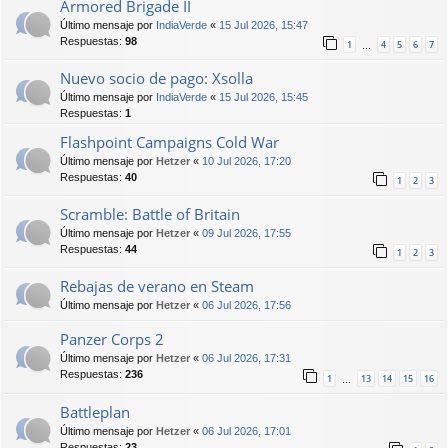
Armored Brigade II
Último mensaje por
IndiaVerde
«
15 Jul 2026, 15:47
Respuestas:
98
1
4
5
6
7
…
Nuevo socio de pago: Xsolla
Último mensaje por
IndiaVerde
«
15 Jul 2026, 15:45
Respuestas:
1
Flashpoint Campaigns Cold War
Último mensaje por
Hetzer
«
10 Jul 2026, 17:20
Respuestas:
40
1
2
3
Scramble: Battle of Britain
Último mensaje por
Hetzer
«
09 Jul 2026, 17:55
Respuestas:
44
1
2
3
Rebajas de verano en Steam
Último mensaje por
Hetzer
«
06 Jul 2026, 17:56
Panzer Corps 2
Último mensaje por
Hetzer
«
06 Jul 2026, 17:31
Respuestas:
236
1
13
14
15
16
…
Battleplan
Último mensaje por
Hetzer
«
06 Jul 2026, 17:01
Respuestas:
23