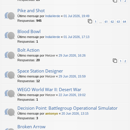
1
2
Pike and Shot
Último mensaje por
IndiaVerde
«
01 Jul 2026, 19:49
Respuestas:
945
1
61
62
63
64
…
Blood Bowl
Último mensaje por
IndiaVerde
«
01 Jul 2026, 17:13
Respuestas:
1
Bolt Action
Último mensaje por
Hetzer
«
29 Jun 2026, 16:26
Respuestas:
20
1
2
Space Station Designer
Último mensaje por
Hetzer
«
29 Jun 2026, 15:59
Respuestas:
12
WEGO World War II: Desert War
Último mensaje por
Hetzer
«
22 Jun 2026, 19:02
Respuestas:
1
Decision Point: Battlegroup Operational Simulator
Último mensaje por
antonyo
«
20 Jun 2026, 13:15
Respuestas:
3
Broken Arrow