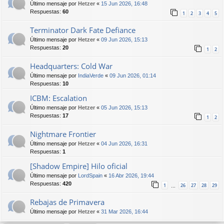
Último mensaje por
Hetzer
«
15 Jun 2026, 16:48
Respuestas:
60
1
2
3
4
5
Terminator Dark Fate Defiance
Último mensaje por
Hetzer
«
09 Jun 2026, 15:13
Respuestas:
20
1
2
Headquarters: Cold War
Último mensaje por
IndiaVerde
«
09 Jun 2026, 01:14
Respuestas:
10
ICBM: Escalation
Último mensaje por
Hetzer
«
05 Jun 2026, 15:13
Respuestas:
17
1
2
Nightmare Frontier
Último mensaje por
Hetzer
«
04 Jun 2026, 16:31
Respuestas:
1
[Shadow Empire] Hilo oficial
Último mensaje por
LordSpain
«
16 Abr 2026, 19:44
Respuestas:
420
1
26
27
28
29
…
Rebajas de Primavera
Último mensaje por
Hetzer
«
31 Mar 2026, 16:44