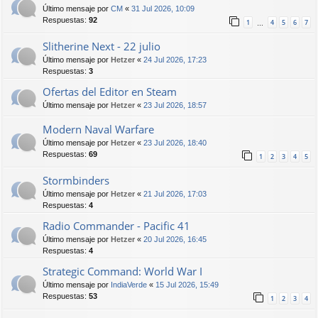
Último mensaje por
CM
«
31 Jul 2026, 10:09
Respuestas:
92
1
4
5
6
7
…
Slitherine Next - 22 julio
Último mensaje por
Hetzer
«
24 Jul 2026, 17:23
Respuestas:
3
Ofertas del Editor en Steam
Último mensaje por
Hetzer
«
23 Jul 2026, 18:57
Modern Naval Warfare
Último mensaje por
Hetzer
«
23 Jul 2026, 18:40
Respuestas:
69
1
2
3
4
5
Stormbinders
Último mensaje por
Hetzer
«
21 Jul 2026, 17:03
Respuestas:
4
Radio Commander - Pacific 41
Último mensaje por
Hetzer
«
20 Jul 2026, 16:45
Respuestas:
4
Strategic Command: World War I
Último mensaje por
IndiaVerde
«
15 Jul 2026, 15:49
Respuestas:
53
1
2
3
4