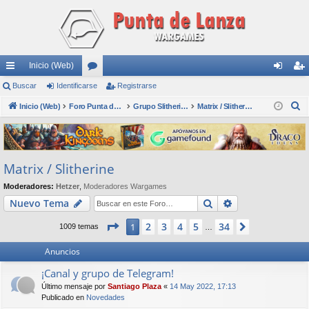
Inicio (Web)
nl
Buscar
Identificarse
or
Registrarse
de
eg
B
ac
Inicio (Web)
os
Foro Punta de Lanza Wargames
Grupo Slitherine
Matrix / Slitherine
nti
ist
u
es
fic
ra
s
rá
ar
rs
c
Matrix / Slitherine
a
pi
se
e
r
Moderadores:
Hetzer
,
Moderadores Wargames
do
Buscar
Búsqueda avan
Nuevo Tema
s
Página
1
de
34
2
3
4
5
34
1
Siguiente
1009 temas
…
Anuncios
¡Canal y grupo de Telegram!
Último mensaje por
Santiago Plaza
«
14 May 2022, 17:13
Publicado en
Novedades