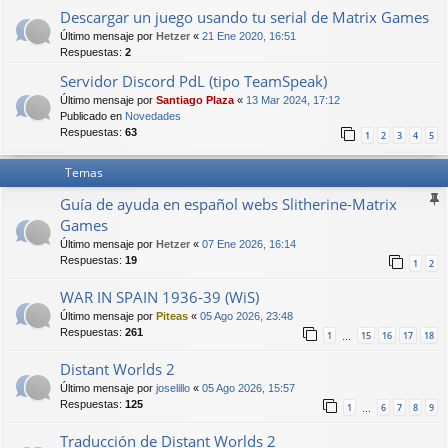
Descargar un juego usando tu serial de Matrix Games
Último mensaje por
Hetzer
«
21 Ene 2020, 16:51
Respuestas:
2
Servidor Discord PdL (tipo TeamSpeak)
Último mensaje por
Santiago Plaza
«
13 Mar 2024, 17:12
Publicado en
Novedades
Respuestas:
63
1
2
3
4
5
Temas
Guía de ayuda en español webs Slitherine-Matrix
Games
Último mensaje por
Hetzer
«
07 Ene 2026, 16:14
Respuestas:
19
1
2
WAR IN SPAIN 1936-39 (WiS)
Último mensaje por
Piteas
«
05 Ago 2026, 23:48
Respuestas:
261
1
15
16
17
18
…
Distant Worlds 2
Último mensaje por
joselillo
«
05 Ago 2026, 15:57
Respuestas:
125
1
6
7
8
9
…
Traducción de Distant Worlds 2