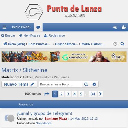
Inicio (Web)
nl
Buscar
Identificarse
or
Registrarse
de
eg
B
ac
Inicio (Web)
os
Foro Punta de Lanza Wargames
Grupo Slitherine
Matrix / Slitherine
nti
ist
u
es
fic
ra
s
rá
ar
rs
c
Matrix / Slitherine
a
pi
se
e
r
Moderadores:
Hetzer
,
Moderadores Wargames
do
Buscar
Búsqueda avan
Nuevo Tema
s
Página
1
de
34
2
3
4
5
34
1
Siguiente
1009 temas
…
Anuncios
¡Canal y grupo de Telegram!
Último mensaje por
Santiago Plaza
«
14 May 2022, 17:13
Publicado en
Novedades