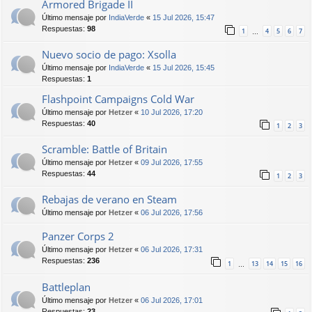
Armored Brigade II
Último mensaje por
IndiaVerde
«
15 Jul 2026, 15:47
Respuestas:
98
1
4
5
6
7
…
Nuevo socio de pago: Xsolla
Último mensaje por
IndiaVerde
«
15 Jul 2026, 15:45
Respuestas:
1
Flashpoint Campaigns Cold War
Último mensaje por
Hetzer
«
10 Jul 2026, 17:20
Respuestas:
40
1
2
3
Scramble: Battle of Britain
Último mensaje por
Hetzer
«
09 Jul 2026, 17:55
Respuestas:
44
1
2
3
Rebajas de verano en Steam
Último mensaje por
Hetzer
«
06 Jul 2026, 17:56
Panzer Corps 2
Último mensaje por
Hetzer
«
06 Jul 2026, 17:31
Respuestas:
236
1
13
14
15
16
…
Battleplan
Último mensaje por
Hetzer
«
06 Jul 2026, 17:01
Respuestas:
23