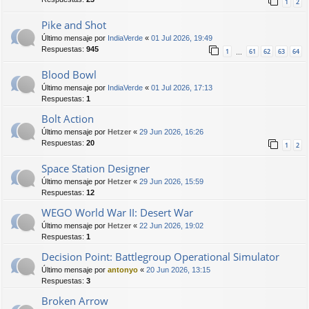
1
2
Pike and Shot
Último mensaje por
IndiaVerde
«
01 Jul 2026, 19:49
Respuestas:
945
1
61
62
63
64
…
Blood Bowl
Último mensaje por
IndiaVerde
«
01 Jul 2026, 17:13
Respuestas:
1
Bolt Action
Último mensaje por
Hetzer
«
29 Jun 2026, 16:26
Respuestas:
20
1
2
Space Station Designer
Último mensaje por
Hetzer
«
29 Jun 2026, 15:59
Respuestas:
12
WEGO World War II: Desert War
Último mensaje por
Hetzer
«
22 Jun 2026, 19:02
Respuestas:
1
Decision Point: Battlegroup Operational Simulator
Último mensaje por
antonyo
«
20 Jun 2026, 13:15
Respuestas:
3
Broken Arrow