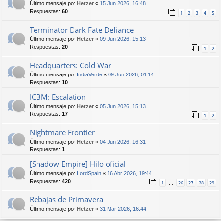
Último mensaje por
Hetzer
«
15 Jun 2026, 16:48
Respuestas:
60
1
2
3
4
5
Terminator Dark Fate Defiance
Último mensaje por
Hetzer
«
09 Jun 2026, 15:13
Respuestas:
20
1
2
Headquarters: Cold War
Último mensaje por
IndiaVerde
«
09 Jun 2026, 01:14
Respuestas:
10
ICBM: Escalation
Último mensaje por
Hetzer
«
05 Jun 2026, 15:13
Respuestas:
17
1
2
Nightmare Frontier
Último mensaje por
Hetzer
«
04 Jun 2026, 16:31
Respuestas:
1
[Shadow Empire] Hilo oficial
Último mensaje por
LordSpain
«
16 Abr 2026, 19:44
Respuestas:
420
1
26
27
28
29
…
Rebajas de Primavera
Último mensaje por
Hetzer
«
31 Mar 2026, 16:44