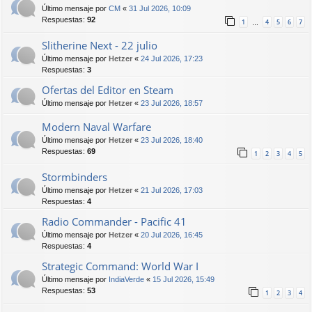
Último mensaje por
CM
«
31 Jul 2026, 10:09
Respuestas:
92
1
4
5
6
7
…
Slitherine Next - 22 julio
Último mensaje por
Hetzer
«
24 Jul 2026, 17:23
Respuestas:
3
Ofertas del Editor en Steam
Último mensaje por
Hetzer
«
23 Jul 2026, 18:57
Modern Naval Warfare
Último mensaje por
Hetzer
«
23 Jul 2026, 18:40
Respuestas:
69
1
2
3
4
5
Stormbinders
Último mensaje por
Hetzer
«
21 Jul 2026, 17:03
Respuestas:
4
Radio Commander - Pacific 41
Último mensaje por
Hetzer
«
20 Jul 2026, 16:45
Respuestas:
4
Strategic Command: World War I
Último mensaje por
IndiaVerde
«
15 Jul 2026, 15:49
Respuestas:
53
1
2
3
4