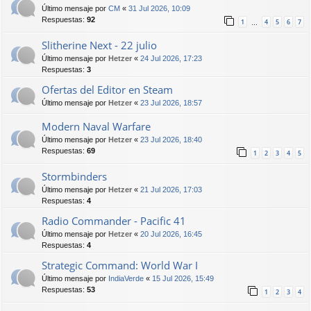
Último mensaje por
CM
«
31 Jul 2026, 10:09
Respuestas:
92
1
4
5
6
7
…
Slitherine Next - 22 julio
Último mensaje por
Hetzer
«
24 Jul 2026, 17:23
Respuestas:
3
Ofertas del Editor en Steam
Último mensaje por
Hetzer
«
23 Jul 2026, 18:57
Modern Naval Warfare
Último mensaje por
Hetzer
«
23 Jul 2026, 18:40
Respuestas:
69
1
2
3
4
5
Stormbinders
Último mensaje por
Hetzer
«
21 Jul 2026, 17:03
Respuestas:
4
Radio Commander - Pacific 41
Último mensaje por
Hetzer
«
20 Jul 2026, 16:45
Respuestas:
4
Strategic Command: World War I
Último mensaje por
IndiaVerde
«
15 Jul 2026, 15:49
Respuestas:
53
1
2
3
4