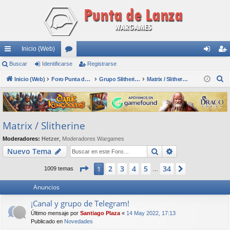
Inicio (Web)
nl
Buscar
Identificarse
or
Registrarse
de
eg
B
ac
Inicio (Web)
os
Foro Punta de Lanza Wargames
Grupo Slitherine
Matrix / Slitherine
nti
ist
u
es
fic
ra
s
rá
ar
rs
c
Matrix / Slitherine
a
pi
se
e
r
Moderadores:
Hetzer
,
Moderadores Wargames
do
Buscar
Búsqueda avan
Nuevo Tema
s
Página
1
de
34
2
3
4
5
34
1
Siguiente
1009 temas
…
Anuncios
¡Canal y grupo de Telegram!
Último mensaje por
Santiago Plaza
«
14 May 2022, 17:13
Publicado en
Novedades