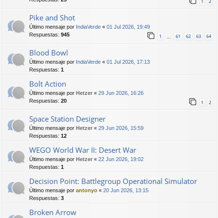
1
2
Pike and Shot
Último mensaje por
IndiaVerde
«
01 Jul 2026, 19:49
Respuestas:
945
1
61
62
63
64
…
Blood Bowl
Último mensaje por
IndiaVerde
«
01 Jul 2026, 17:13
Respuestas:
1
Bolt Action
Último mensaje por
Hetzer
«
29 Jun 2026, 16:26
Respuestas:
20
1
2
Space Station Designer
Último mensaje por
Hetzer
«
29 Jun 2026, 15:59
Respuestas:
12
WEGO World War II: Desert War
Último mensaje por
Hetzer
«
22 Jun 2026, 19:02
Respuestas:
1
Decision Point: Battlegroup Operational Simulator
Último mensaje por
antonyo
«
20 Jun 2026, 13:15
Respuestas:
3
Broken Arrow