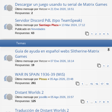
Descargar un juego usando tu serial de Matrix Games
Último mensaje por
Hetzer
«
21 Ene 2020, 16:51
Respuestas:
2
Servidor Discord PdL (tipo TeamSpeak)
Último mensaje por
Santiago Plaza
«
13 Mar 2024, 17:12
Publicado en
Novedades
Respuestas:
63
1
2
3
4
5
Temas
Guía de ayuda en español webs Slitherine-Matrix
Games
Último mensaje por
Hetzer
«
07 Ene 2026, 16:14
Respuestas:
19
1
2
WAR IN SPAIN 1936-39 (WiS)
Último mensaje por
Piteas
«
05 Ago 2026, 23:48
Respuestas:
261
1
15
16
17
18
…
Distant Worlds 2
Último mensaje por
joselillo
«
05 Ago 2026, 15:57
Respuestas:
125
1
6
7
8
9
…
Traducción de Distant Worlds 2