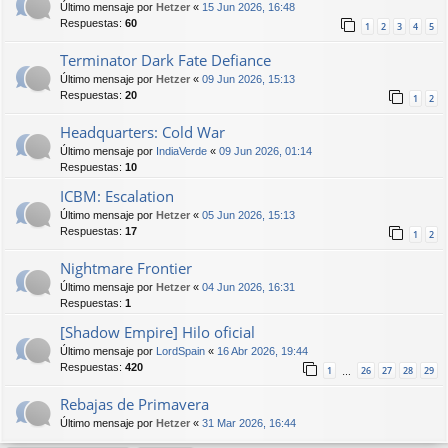
Último mensaje por
Hetzer
«
15 Jun 2026, 16:48
Respuestas:
60
1
2
3
4
5
Terminator Dark Fate Defiance
Último mensaje por
Hetzer
«
09 Jun 2026, 15:13
Respuestas:
20
1
2
Headquarters: Cold War
Último mensaje por
IndiaVerde
«
09 Jun 2026, 01:14
Respuestas:
10
ICBM: Escalation
Último mensaje por
Hetzer
«
05 Jun 2026, 15:13
Respuestas:
17
1
2
Nightmare Frontier
Último mensaje por
Hetzer
«
04 Jun 2026, 16:31
Respuestas:
1
[Shadow Empire] Hilo oficial
Último mensaje por
LordSpain
«
16 Abr 2026, 19:44
Respuestas:
420
1
26
27
28
29
…
Rebajas de Primavera
Último mensaje por
Hetzer
«
31 Mar 2026, 16:44