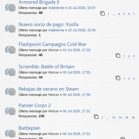
Armored Brigade II
Último mensaje por
IndiaVerde
«
15 Jul 2026, 15:47
Respuestas:
98
1
4
5
6
7
…
Nuevo socio de pago: Xsolla
Último mensaje por
IndiaVerde
«
15 Jul 2026, 15:45
Respuestas:
1
Flashpoint Campaigns Cold War
Último mensaje por
Hetzer
«
10 Jul 2026, 17:20
Respuestas:
40
1
2
3
Scramble: Battle of Britain
Último mensaje por
Hetzer
«
09 Jul 2026, 17:55
Respuestas:
44
1
2
3
Rebajas de verano en Steam
Último mensaje por
Hetzer
«
06 Jul 2026, 17:56
Panzer Corps 2
Último mensaje por
Hetzer
«
06 Jul 2026, 17:31
Respuestas:
236
1
13
14
15
16
…
Battleplan
Último mensaje por
Hetzer
«
06 Jul 2026, 17:01
Respuestas:
23