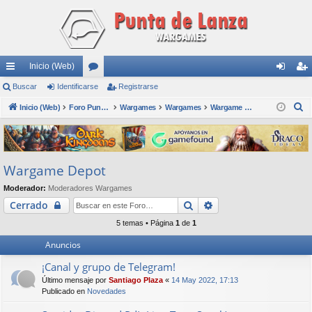
Inicio (Web)
nl
Buscar
Identificarse
or
Registrarse
de
eg
B
ac
Inicio (Web)
os
Foro Punta de Lanza Wargames
Wargames
Wargames
Wargame Depot
nti
ist
u
es
fic
ra
s
rá
ar
rs
c
Wargame Depot
a
pi
se
e
r
Moderador:
Moderadores Wargames
do
Buscar
Búsqueda avanzada
Cerrado
s
5 temas • Página
1
de
1
Anuncios
¡Canal y grupo de Telegram!
Último mensaje por
Santiago Plaza
«
14 May 2022, 17:13
Publicado en
Novedades