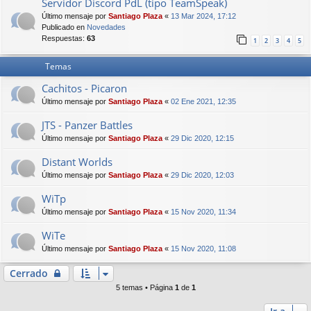
Servidor Discord PdL (tipo TeamSpeak)
Último mensaje por
Santiago Plaza
«
13 Mar 2024, 17:12
Publicado en
Novedades
Respuestas:
63
1
2
3
4
5
Temas
Cachitos - Picaron
Último mensaje por
Santiago Plaza
«
02 Ene 2021, 12:35
JTS - Panzer Battles
Último mensaje por
Santiago Plaza
«
29 Dic 2020, 12:15
Distant Worlds
Último mensaje por
Santiago Plaza
«
29 Dic 2020, 12:03
WiTp
Último mensaje por
Santiago Plaza
«
15 Nov 2020, 11:34
WiTe
Último mensaje por
Santiago Plaza
«
15 Nov 2020, 11:08
Cerrado
5 temas • Página
1
de
1