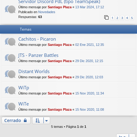
Servidor Discord PdL (tipo TeamSpeak)
Último mensaje por
Santiago Plaza
«
13 Mar 2024, 17:12
Publicado en
Novedades
Respuestas:
63
1
2
3
4
5
Temas
Cachitos - Picaron
Último mensaje por
Santiago Plaza
«
02 Ene 2021, 12:35
JTS - Panzer Battles
Último mensaje por
Santiago Plaza
«
29 Dic 2020, 12:15
Distant Worlds
Último mensaje por
Santiago Plaza
«
29 Dic 2020, 12:03
WiTp
Último mensaje por
Santiago Plaza
«
15 Nov 2020, 11:34
WiTe
Último mensaje por
Santiago Plaza
«
15 Nov 2020, 11:08
Cerrado
5 temas • Página
1
de
1