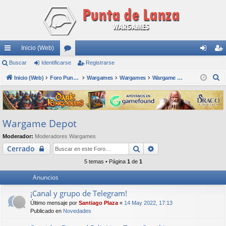
Inicio (Web)
nl
Buscar
Identificarse
or
Registrarse
de
eg
B
ac
Inicio (Web)
os
Foro Punta de Lanza Wargames
Wargames
Wargames
Wargame Depot
nti
ist
u
es
fic
ra
s
rá
ar
rs
c
Wargame Depot
a
pi
se
e
r
Moderador:
Moderadores Wargames
do
Buscar
Búsqueda avanzada
Cerrado
s
5 temas • Página
1
de
1
Anuncios
¡Canal y grupo de Telegram!
Último mensaje por
Santiago Plaza
«
14 May 2022, 17:13
Publicado en
Novedades