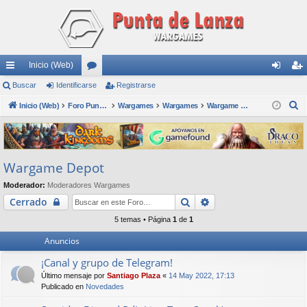
Inicio (Web)
nl
Buscar
Identificarse
or
Registrarse
de
eg
B
ac
Inicio (Web)
os
Foro Punta de Lanza Wargames
Wargames
Wargames
Wargame Depot
nti
ist
u
es
fic
ra
s
rá
ar
rs
c
Wargame Depot
a
pi
se
e
r
Moderador:
Moderadores Wargames
do
Buscar
Búsqueda avanzada
Cerrado
s
5 temas • Página
1
de
1
Anuncios
¡Canal y grupo de Telegram!
Último mensaje por
Santiago Plaza
«
14 May 2022, 17:13
Publicado en
Novedades