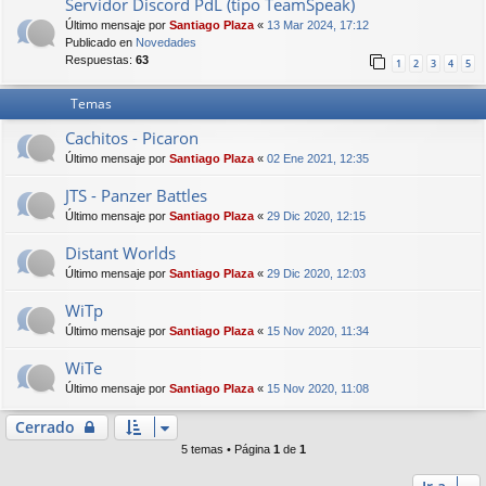
Servidor Discord PdL (tipo TeamSpeak)
Último mensaje por
Santiago Plaza
«
13 Mar 2024, 17:12
Publicado en
Novedades
Respuestas:
63
1
2
3
4
5
Temas
Cachitos - Picaron
Último mensaje por
Santiago Plaza
«
02 Ene 2021, 12:35
JTS - Panzer Battles
Último mensaje por
Santiago Plaza
«
29 Dic 2020, 12:15
Distant Worlds
Último mensaje por
Santiago Plaza
«
29 Dic 2020, 12:03
WiTp
Último mensaje por
Santiago Plaza
«
15 Nov 2020, 11:34
WiTe
Último mensaje por
Santiago Plaza
«
15 Nov 2020, 11:08
Cerrado
5 temas • Página
1
de
1