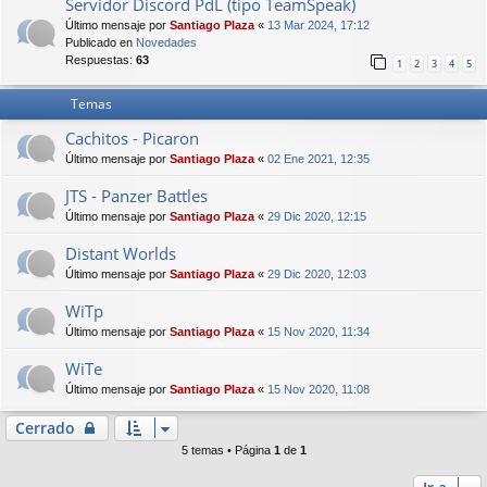
Servidor Discord PdL (tipo TeamSpeak)
Último mensaje por
Santiago Plaza
«
13 Mar 2024, 17:12
Publicado en
Novedades
Respuestas:
63
1
2
3
4
5
Temas
Cachitos - Picaron
Último mensaje por
Santiago Plaza
«
02 Ene 2021, 12:35
JTS - Panzer Battles
Último mensaje por
Santiago Plaza
«
29 Dic 2020, 12:15
Distant Worlds
Último mensaje por
Santiago Plaza
«
29 Dic 2020, 12:03
WiTp
Último mensaje por
Santiago Plaza
«
15 Nov 2020, 11:34
WiTe
Último mensaje por
Santiago Plaza
«
15 Nov 2020, 11:08
Cerrado
5 temas • Página
1
de
1