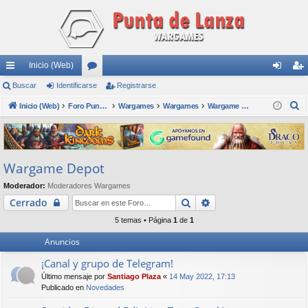
Inicio (Web)
nl
Buscar
Identificarse
or
Registrarse
de
eg
B
ac
Inicio (Web)
os
Foro Punta de Lanza Wargames
Wargames
Wargames
Wargame Depot
nti
ist
u
es
fic
ra
s
rá
ar
rs
c
Wargame Depot
a
pi
se
e
r
Moderador:
Moderadores Wargames
do
Buscar
Búsqueda avanzada
Cerrado
s
5 temas • Página
1
de
1
Anuncios
¡Canal y grupo de Telegram!
Último mensaje por
Santiago Plaza
«
14 May 2022, 17:13
Publicado en
Novedades