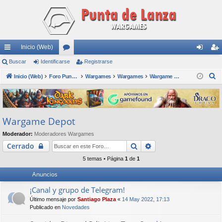
Inicio (Web)
nl
Buscar
Identificarse
or
Registrarse
de
eg
B
ac
Inicio (Web)
os
Foro Punta de Lanza Wargames
Wargames
Wargames
Wargame Depot
nti
ist
u
es
fic
ra
s
rá
ar
rs
c
Wargame Depot
a
pi
se
e
r
Moderador:
Moderadores Wargames
do
Buscar
Búsqueda avanzada
Cerrado
s
5 temas • Página
1
de
1
Anuncios
¡Canal y grupo de Telegram!
Último mensaje por
Santiago Plaza
«
14 May 2022, 17:13
Publicado en
Novedades