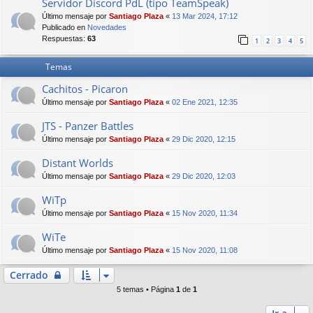
Servidor Discord PdL (tipo TeamSpeak)
Último mensaje por
Santiago Plaza
«
13 Mar 2024, 17:12
Publicado en
Novedades
Respuestas:
63
1
2
3
4
5
Temas
Cachitos - Picaron
Último mensaje por
Santiago Plaza
«
02 Ene 2021, 12:35
JTS - Panzer Battles
Último mensaje por
Santiago Plaza
«
29 Dic 2020, 12:15
Distant Worlds
Último mensaje por
Santiago Plaza
«
29 Dic 2020, 12:03
WiTp
Último mensaje por
Santiago Plaza
«
15 Nov 2020, 11:34
WiTe
Último mensaje por
Santiago Plaza
«
15 Nov 2020, 11:08
Cerrado
5 temas • Página
1
de
1