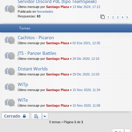
Servidor Discord PdL (tipo TeamSpeak)
Último mensaje por
Santiago Plaza
«
13 Mar 2024, 17:12
Publicado en
Novedades
Respuestas:
63
1
2
3
4
5
Temas
Cachitos - Picaron
Último mensaje por
Santiago Plaza
«
02 Ene 2021, 12:35
JTS - Panzer Battles
Último mensaje por
Santiago Plaza
«
29 Dic 2020, 12:15
Distant Worlds
Último mensaje por
Santiago Plaza
«
29 Dic 2020, 12:03
WiTp
Último mensaje por
Santiago Plaza
«
15 Nov 2020, 11:34
WiTe
Último mensaje por
Santiago Plaza
«
15 Nov 2020, 11:08
Cerrado
5 temas • Página
1
de
1