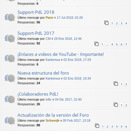
Respuestas:
6
Support-PdL 2018
Último mensaje por
Patxi
«
17 Jul 2018, 01:26
Respuestas:
56
1
2
3
4
Support-PdL 2017
Último mensaje por
CM
«
29 Ene 2018, 12:46
Respuestas:
92
1
4
5
6
7
…
¡Enlaces a videos de YouTube - Importante!
Último mensaje por
Karitomua
«
02 Ene 2018, 17:29
Respuestas:
6
Nueva estructura del foro
Último mensaje por
Karitomua
«
02 Ene 2018, 15:34
Respuestas:
24
1
2
¡Colaboradores PdL!
Último mensaje por
tofix
«
04 Dic 2017, 22:40
Respuestas:
26
1
2
Actualización de la versión del Foro
Último mensaje por
Schweijk
«
05 Feb 2017, 13:18
Respuestas:
88
1
2
3
4
5
6