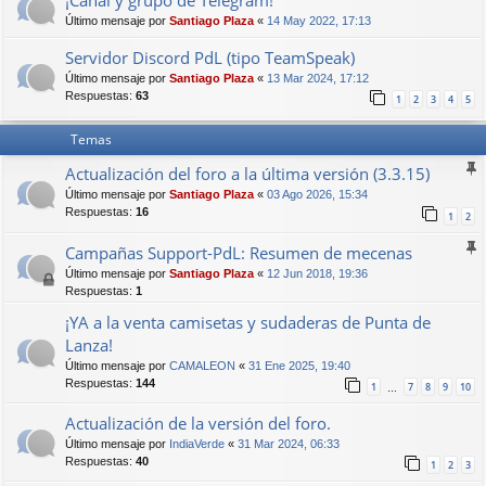
¡Canal y grupo de Telegram!
Último mensaje por
Santiago Plaza
«
14 May 2022, 17:13
Servidor Discord PdL (tipo TeamSpeak)
Último mensaje por
Santiago Plaza
«
13 Mar 2024, 17:12
Respuestas:
63
1
2
3
4
5
Temas
Actualización del foro a la última versión (3.3.15)
Último mensaje por
Santiago Plaza
«
03 Ago 2026, 15:34
Respuestas:
16
1
2
Campañas Support-PdL: Resumen de mecenas
Último mensaje por
Santiago Plaza
«
12 Jun 2018, 19:36
Respuestas:
1
¡YA a la venta camisetas y sudaderas de Punta de
Lanza!
Último mensaje por
CAMALEON
«
31 Ene 2025, 19:40
Respuestas:
144
1
7
8
9
10
…
Actualización de la versión del foro.
Último mensaje por
IndiaVerde
«
31 Mar 2024, 06:33
Respuestas:
40
1
2
3