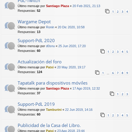
PdL-Twitch
Último mensaje por
Santiago Plaza
«
20 Feb 2021, 21:13
Respuestas:
52
1
2
3
4
Wargame Depot
Último mensaje por
Ronin
«
20 Dic 2020, 10:58
Respuestas:
13
Support-PdL 2020
Último mensaje por
d0snu
«
25 Jun 2020, 17:20
Respuestas:
60
1
2
3
4
5
Actualización del foro
Último mensaje por
Patxi
«
20 May 2020, 19:17
Respuestas:
124
1
6
7
8
9
…
Tapatalk para dispositivos móviles
Último mensaje por
Santiago Plaza
«
17 Ago 2019, 12:32
Respuestas:
37
1
2
3
Support-PdL 2019
Último mensaje por
Tamburini
«
22 Jun 2019, 14:16
Respuestas:
60
1
2
3
4
5
Publicidad de la Casa del Libro.
Último mensaje por
Patxi
«
23 Ago 2018, 23:44