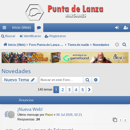
Inicio (Web)
nl
Buscar
Identificarse
or
Registrarse
de
eg
B
ac
Inicio (Web)
os
Foro Punta de Lanza Wargames
Tierra de nadie
Novedades
nti
ist
u
es
fic
ra
s
rá
ar
rs
c
Novedades
a
pi
se
e
r
Buscar
Búsqueda avan
Nuevo Tema
do
s
2
3
4
5
1
Siguiente
140 temas
Anuncios
¡Nueva Web!
Último mensaje por
Patxi
«
06 Jul 2026, 02:21
Respuestas:
24
1
2