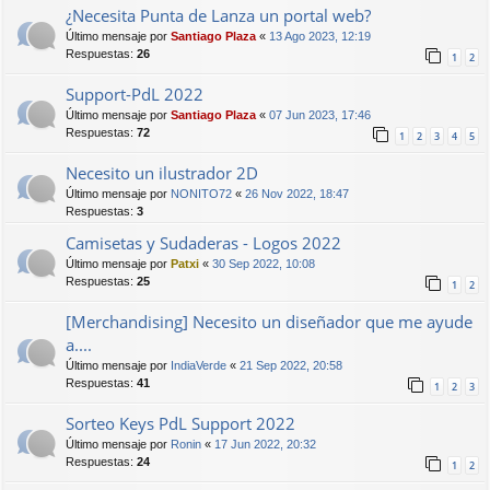
¿Necesita Punta de Lanza un portal web?
Último mensaje por
Santiago Plaza
«
13 Ago 2023, 12:19
Respuestas:
26
1
2
Support-PdL 2022
Último mensaje por
Santiago Plaza
«
07 Jun 2023, 17:46
Respuestas:
72
1
2
3
4
5
Necesito un ilustrador 2D
Último mensaje por
NONITO72
«
26 Nov 2022, 18:47
Respuestas:
3
Camisetas y Sudaderas - Logos 2022
Último mensaje por
Patxi
«
30 Sep 2022, 10:08
Respuestas:
25
1
2
[Merchandising] Necesito un diseñador que me ayude
a....
Último mensaje por
IndiaVerde
«
21 Sep 2022, 20:58
Respuestas:
41
1
2
3
Sorteo Keys PdL Support 2022
Último mensaje por
Ronin
«
17 Jun 2022, 20:32
Respuestas:
24
1
2