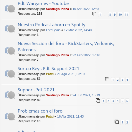
PdL Wargames - Youtube
Último mensaje por
Santiago Plaza
«
10 Abr 2022, 12:37
Respuestas:
158
1
8
9
10
11
…
Nuestro Podcast ahora en Spotify
Último mensaje por
LordSpain
«
12 Mar 2022, 14:40
Respuestas:
1
Nueva Sección del foro - KickStarters, Verkamis,
Patreons
Último mensaje por
Santiago Plaza
«
22 Feb 2022, 17:18
Respuestas:
7
Sorteo Keys PdL Support 2021
Último mensaje por
Patxi
«
21 Ago 2021, 03:10
Respuestas:
52
1
2
3
4
Support-PdL 2021
Último mensaje por
Santiago Plaza
«
24 Jun 2021, 15:19
Respuestas:
89
1
2
3
4
5
6
Problemas con el foro
Último mensaje por
Patxi
«
16 Abr 2021, 11:43
Respuestas:
18
1
2