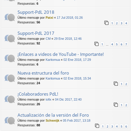
Respuestas:
6
Support-PdL 2018
Último mensaje por
Patxi
«
17 Jul 2018, 01:26
Respuestas:
56
1
2
3
4
Support-PdL 2017
Último mensaje por
CM
«
29 Ene 2018, 12:46
Respuestas:
92
1
4
5
6
7
…
¡Enlaces a videos de YouTube - Importante!
Último mensaje por
Karitomua
«
02 Ene 2018, 17:29
Respuestas:
6
Nueva estructura del foro
Último mensaje por
Karitomua
«
02 Ene 2018, 15:34
Respuestas:
24
1
2
¡Colaboradores PdL!
Último mensaje por
tofix
«
04 Dic 2017, 22:40
Respuestas:
26
1
2
Actualización de la versión del Foro
Último mensaje por
Schweijk
«
05 Feb 2017, 13:18
Respuestas:
88
1
2
3
4
5
6