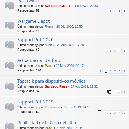
PdL-Twitch
Último mensaje por
Santiago Plaza
«
20 Feb 2021, 21:13
Respuestas:
52
1
2
3
4
Wargame Depot
Último mensaje por
Ronin
«
20 Dic 2020, 10:58
Respuestas:
13
Support-PdL 2020
Último mensaje por
d0snu
«
25 Jun 2020, 17:20
Respuestas:
60
1
2
3
4
5
Actualización del foro
Último mensaje por
Patxi
«
20 May 2020, 19:17
Respuestas:
124
1
6
7
8
9
…
Tapatalk para dispositivos móviles
Último mensaje por
Santiago Plaza
«
17 Ago 2019, 12:32
Respuestas:
37
1
2
3
Support-PdL 2019
Último mensaje por
Tamburini
«
22 Jun 2019, 14:16
Respuestas:
60
1
2
3
4
5
Publicidad de la Casa del Libro.
Último mensaje por
Patxi
«
23 Ago 2018, 23:44