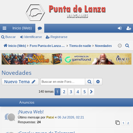
Inicio (Web)
nl
Buscar
Identificarse
or
Registrarse
de
eg
B
ac
Inicio (Web)
os
Foro Punta de Lanza Wargames
Tierra de nadie
Novedades
nti
ist
u
es
fic
ra
s
rá
ar
rs
c
Novedades
a
pi
se
e
r
Buscar
Búsqueda avan
Nuevo Tema
do
s
2
3
4
5
1
Siguiente
140 temas
Anuncios
¡Nueva Web!
Último mensaje por
Patxi
«
06 Jul 2026, 02:21
Respuestas:
24
1
2