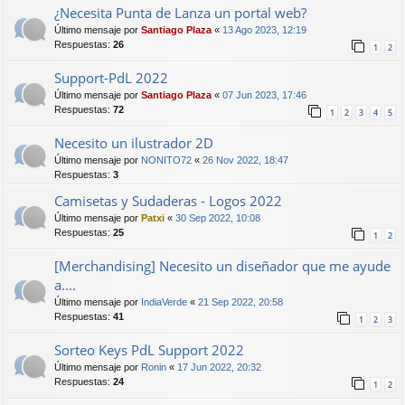
¿Necesita Punta de Lanza un portal web?
Último mensaje por
Santiago Plaza
«
13 Ago 2023, 12:19
Respuestas:
26
1
2
Support-PdL 2022
Último mensaje por
Santiago Plaza
«
07 Jun 2023, 17:46
Respuestas:
72
1
2
3
4
5
Necesito un ilustrador 2D
Último mensaje por
NONITO72
«
26 Nov 2022, 18:47
Respuestas:
3
Camisetas y Sudaderas - Logos 2022
Último mensaje por
Patxi
«
30 Sep 2022, 10:08
Respuestas:
25
1
2
[Merchandising] Necesito un diseñador que me ayude
a....
Último mensaje por
IndiaVerde
«
21 Sep 2022, 20:58
Respuestas:
41
1
2
3
Sorteo Keys PdL Support 2022
Último mensaje por
Ronin
«
17 Jun 2022, 20:32
Respuestas:
24
1
2