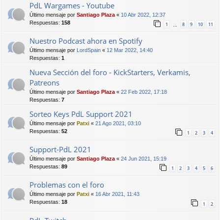
PdL Wargames - Youtube
Último mensaje por
Santiago Plaza
«
10 Abr 2022, 12:37
Respuestas:
158
1
8
9
10
11
…
Nuestro Podcast ahora en Spotify
Último mensaje por
LordSpain
«
12 Mar 2022, 14:40
Respuestas:
1
Nueva Sección del foro - KickStarters, Verkamis,
Patreons
Último mensaje por
Santiago Plaza
«
22 Feb 2022, 17:18
Respuestas:
7
Sorteo Keys PdL Support 2021
Último mensaje por
Patxi
«
21 Ago 2021, 03:10
Respuestas:
52
1
2
3
4
Support-PdL 2021
Último mensaje por
Santiago Plaza
«
24 Jun 2021, 15:19
Respuestas:
89
1
2
3
4
5
6
Problemas con el foro
Último mensaje por
Patxi
«
16 Abr 2021, 11:43
Respuestas:
18
1
2