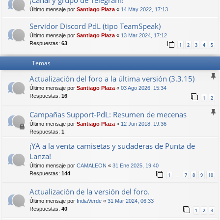
¡Canal y grupo de Telegram!
Último mensaje por
Santiago Plaza
«
14 May 2022, 17:13
Servidor Discord PdL (tipo TeamSpeak)
Último mensaje por
Santiago Plaza
«
13 Mar 2024, 17:12
Respuestas:
63
1
2
3
4
5
Temas
Actualización del foro a la última versión (3.3.15)
Último mensaje por
Santiago Plaza
«
03 Ago 2026, 15:34
Respuestas:
16
1
2
Campañas Support-PdL: Resumen de mecenas
Último mensaje por
Santiago Plaza
«
12 Jun 2018, 19:36
Respuestas:
1
¡YA a la venta camisetas y sudaderas de Punta de
Lanza!
Último mensaje por
CAMALEON
«
31 Ene 2025, 19:40
Respuestas:
144
1
7
8
9
10
…
Actualización de la versión del foro.
Último mensaje por
IndiaVerde
«
31 Mar 2024, 06:33
Respuestas:
40
1
2
3