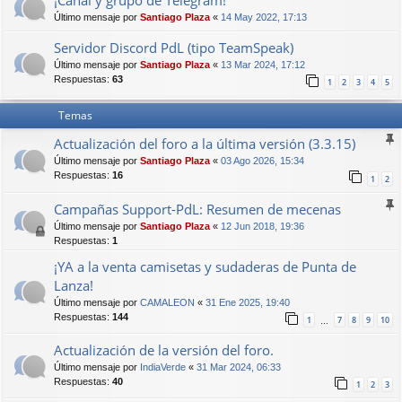
¡Canal y grupo de Telegram!
Último mensaje por
Santiago Plaza
«
14 May 2022, 17:13
Servidor Discord PdL (tipo TeamSpeak)
Último mensaje por
Santiago Plaza
«
13 Mar 2024, 17:12
Respuestas:
63
1
2
3
4
5
Temas
Actualización del foro a la última versión (3.3.15)
Último mensaje por
Santiago Plaza
«
03 Ago 2026, 15:34
Respuestas:
16
1
2
Campañas Support-PdL: Resumen de mecenas
Último mensaje por
Santiago Plaza
«
12 Jun 2018, 19:36
Respuestas:
1
¡YA a la venta camisetas y sudaderas de Punta de
Lanza!
Último mensaje por
CAMALEON
«
31 Ene 2025, 19:40
Respuestas:
144
1
7
8
9
10
…
Actualización de la versión del foro.
Último mensaje por
IndiaVerde
«
31 Mar 2024, 06:33
Respuestas:
40
1
2
3