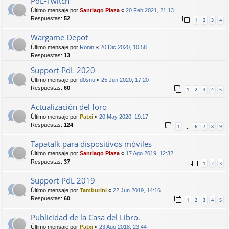
PdL-Twitch
Último mensaje por
Santiago Plaza
«
20 Feb 2021, 21:13
Respuestas:
52
1
2
3
4
Wargame Depot
Último mensaje por
Ronin
«
20 Dic 2020, 10:58
Respuestas:
13
Support-PdL 2020
Último mensaje por
d0snu
«
25 Jun 2020, 17:20
Respuestas:
60
1
2
3
4
5
Actualización del foro
Último mensaje por
Patxi
«
20 May 2020, 19:17
Respuestas:
124
1
6
7
8
9
…
Tapatalk para dispositivos móviles
Último mensaje por
Santiago Plaza
«
17 Ago 2019, 12:32
Respuestas:
37
1
2
3
Support-PdL 2019
Último mensaje por
Tamburini
«
22 Jun 2019, 14:16
Respuestas:
60
1
2
3
4
5
Publicidad de la Casa del Libro.
Último mensaje por
Patxi
«
23 Ago 2018, 23:44