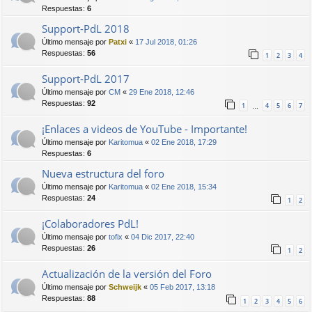
Respuestas:
6
Support-PdL 2018
Último mensaje por
Patxi
«
17 Jul 2018, 01:26
Respuestas:
56
1
2
3
4
Support-PdL 2017
Último mensaje por
CM
«
29 Ene 2018, 12:46
Respuestas:
92
1
4
5
6
7
…
¡Enlaces a videos de YouTube - Importante!
Último mensaje por
Karitomua
«
02 Ene 2018, 17:29
Respuestas:
6
Nueva estructura del foro
Último mensaje por
Karitomua
«
02 Ene 2018, 15:34
Respuestas:
24
1
2
¡Colaboradores PdL!
Último mensaje por
tofix
«
04 Dic 2017, 22:40
Respuestas:
26
1
2
Actualización de la versión del Foro
Último mensaje por
Schweijk
«
05 Feb 2017, 13:18
Respuestas:
88
1
2
3
4
5
6