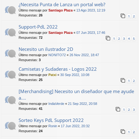
¿Necesita Punta de Lanza un portal web?
Último mensaje por
Santiago Plaza
«
13 Ago 2023, 12:19
Respuestas:
26
1
2
Support-PdL 2022
Último mensaje por
Santiago Plaza
«
07 Jun 2023, 17:46
Respuestas:
72
1
2
3
4
5
Necesito un ilustrador 2D
Último mensaje por
NONITO72
«
26 Nov 2022, 18:47
Respuestas:
3
Camisetas y Sudaderas - Logos 2022
Último mensaje por
Patxi
«
30 Sep 2022, 10:08
Respuestas:
25
1
2
[Merchandising] Necesito un diseñador que me ayude
a....
Último mensaje por
IndiaVerde
«
21 Sep 2022, 20:58
Respuestas:
41
1
2
3
Sorteo Keys PdL Support 2022
Último mensaje por
Ronin
«
17 Jun 2022, 20:32
Respuestas:
24
1
2