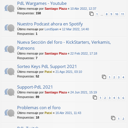
PdL Wargames - Youtube
Último mensaje por
Santiago Plaza
«
10 Abr 2022, 12:37
Respuestas:
158
1
8
9
10
11
…
Nuestro Podcast ahora en Spotify
Último mensaje por
LordSpain
«
12 Mar 2022, 14:40
Respuestas:
1
Nueva Sección del foro - KickStarters, Verkamis,
Patreons
Último mensaje por
Santiago Plaza
«
22 Feb 2022, 17:18
Respuestas:
7
Sorteo Keys PdL Support 2021
Último mensaje por
Patxi
«
21 Ago 2021, 03:10
Respuestas:
52
1
2
3
4
Support-PdL 2021
Último mensaje por
Santiago Plaza
«
24 Jun 2021, 15:19
Respuestas:
89
1
2
3
4
5
6
Problemas con el foro
Último mensaje por
Patxi
«
16 Abr 2021, 11:43
Respuestas:
18
1
2