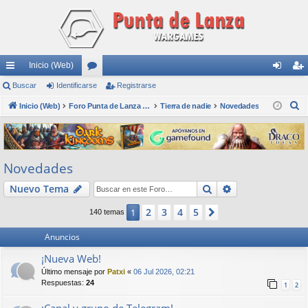
Inicio (Web)
nl
Buscar
Identificarse
or
Registrarse
de
eg
B
ac
Inicio (Web)
os
Foro Punta de Lanza Wargames
Tierra de nadie
Novedades
nti
ist
u
es
fic
ra
s
rá
ar
rs
c
Novedades
a
pi
se
e
r
Buscar
Búsqueda avan
Nuevo Tema
do
s
2
3
4
5
1
Siguiente
140 temas
Anuncios
¡Nueva Web!
Último mensaje por
Patxi
«
06 Jul 2026, 02:21
Respuestas:
24
1
2