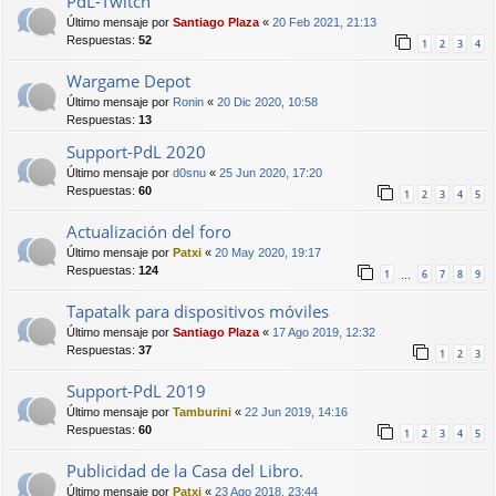
PdL-Twitch
Último mensaje por
Santiago Plaza
«
20 Feb 2021, 21:13
Respuestas:
52
1
2
3
4
Wargame Depot
Último mensaje por
Ronin
«
20 Dic 2020, 10:58
Respuestas:
13
Support-PdL 2020
Último mensaje por
d0snu
«
25 Jun 2020, 17:20
Respuestas:
60
1
2
3
4
5
Actualización del foro
Último mensaje por
Patxi
«
20 May 2020, 19:17
Respuestas:
124
1
6
7
8
9
…
Tapatalk para dispositivos móviles
Último mensaje por
Santiago Plaza
«
17 Ago 2019, 12:32
Respuestas:
37
1
2
3
Support-PdL 2019
Último mensaje por
Tamburini
«
22 Jun 2019, 14:16
Respuestas:
60
1
2
3
4
5
Publicidad de la Casa del Libro.
Último mensaje por
Patxi
«
23 Ago 2018, 23:44