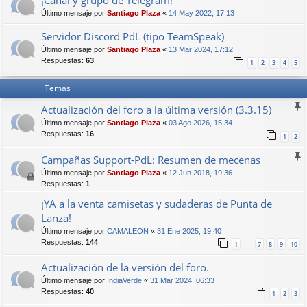
¡Canal y grupo de Telegram!
Último mensaje por
Santiago Plaza
«
14 May 2022, 17:13
Servidor Discord PdL (tipo TeamSpeak)
Último mensaje por
Santiago Plaza
«
13 Mar 2024, 17:12
Respuestas:
63
1
2
3
4
5
Temas
Actualización del foro a la última versión (3.3.15)
Último mensaje por
Santiago Plaza
«
03 Ago 2026, 15:34
Respuestas:
16
1
2
Campañas Support-PdL: Resumen de mecenas
Último mensaje por
Santiago Plaza
«
12 Jun 2018, 19:36
Respuestas:
1
¡YA a la venta camisetas y sudaderas de Punta de
Lanza!
Último mensaje por
CAMALEON
«
31 Ene 2025, 19:40
Respuestas:
144
1
7
8
9
10
…
Actualización de la versión del foro.
Último mensaje por
IndiaVerde
«
31 Mar 2024, 06:33
Respuestas:
40
1
2
3