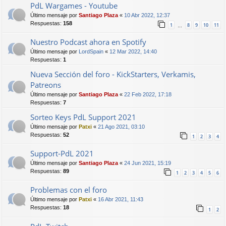
PdL Wargames - Youtube
Último mensaje por
Santiago Plaza
«
10 Abr 2022, 12:37
Respuestas:
158
1
8
9
10
11
…
Nuestro Podcast ahora en Spotify
Último mensaje por
LordSpain
«
12 Mar 2022, 14:40
Respuestas:
1
Nueva Sección del foro - KickStarters, Verkamis,
Patreons
Último mensaje por
Santiago Plaza
«
22 Feb 2022, 17:18
Respuestas:
7
Sorteo Keys PdL Support 2021
Último mensaje por
Patxi
«
21 Ago 2021, 03:10
Respuestas:
52
1
2
3
4
Support-PdL 2021
Último mensaje por
Santiago Plaza
«
24 Jun 2021, 15:19
Respuestas:
89
1
2
3
4
5
6
Problemas con el foro
Último mensaje por
Patxi
«
16 Abr 2021, 11:43
Respuestas:
18
1
2