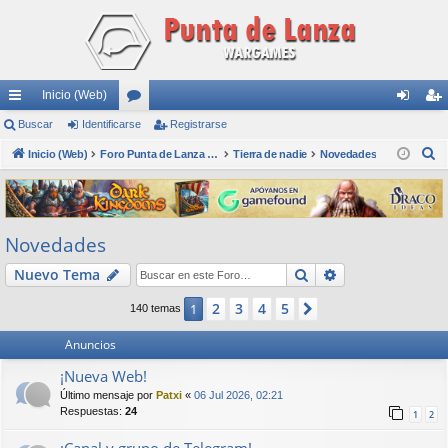
Inicio (Web)
nl
Buscar
Identificarse
or
Registrarse
de
eg
B
ac
Inicio (Web)
os
Foro Punta de Lanza Wargames
Tierra de nadie
Novedades
nti
ist
u
es
fic
ra
s
rá
ar
rs
c
Novedades
a
pi
se
e
r
Buscar
Búsqueda avan
Nuevo Tema
do
s
2
3
4
5
1
Siguiente
140 temas
Anuncios
¡Nueva Web!
Último mensaje por
Patxi
«
06 Jul 2026, 02:21
Respuestas:
24
1
2