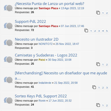
¿Necesita Punta de Lanza un portal web?
Último mensaje por
Santiago Plaza
«
13 Ago 2023, 12:19
Respuestas:
26
1
2
Support-PdL 2022
Último mensaje por
Santiago Plaza
«
07 Jun 2023, 17:46
Respuestas:
72
1
2
3
4
5
Necesito un ilustrador 2D
Último mensaje por
NONITO72
«
26 Nov 2022, 18:47
Respuestas:
3
Camisetas y Sudaderas - Logos 2022
Último mensaje por
Patxi
«
30 Sep 2022, 10:08
Respuestas:
25
1
2
[Merchandising] Necesito un diseñador que me ayude
a....
Último mensaje por
IndiaVerde
«
21 Sep 2022, 20:58
Respuestas:
41
1
2
3
Sorteo Keys PdL Support 2022
Último mensaje por
Ronin
«
17 Jun 2022, 20:32
Respuestas:
24
1
2