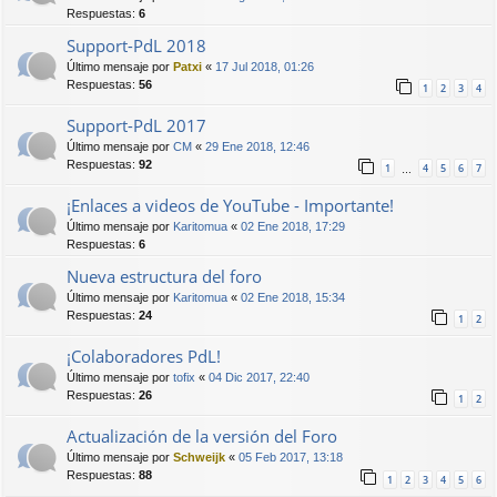
Respuestas:
6
Support-PdL 2018
Último mensaje por
Patxi
«
17 Jul 2018, 01:26
Respuestas:
56
1
2
3
4
Support-PdL 2017
Último mensaje por
CM
«
29 Ene 2018, 12:46
Respuestas:
92
1
4
5
6
7
…
¡Enlaces a videos de YouTube - Importante!
Último mensaje por
Karitomua
«
02 Ene 2018, 17:29
Respuestas:
6
Nueva estructura del foro
Último mensaje por
Karitomua
«
02 Ene 2018, 15:34
Respuestas:
24
1
2
¡Colaboradores PdL!
Último mensaje por
tofix
«
04 Dic 2017, 22:40
Respuestas:
26
1
2
Actualización de la versión del Foro
Último mensaje por
Schweijk
«
05 Feb 2017, 13:18
Respuestas:
88
1
2
3
4
5
6