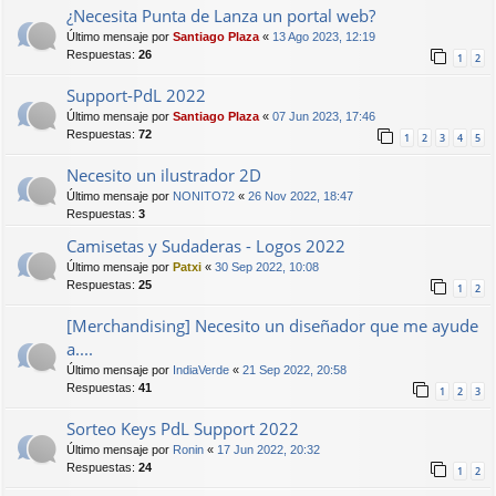
¿Necesita Punta de Lanza un portal web?
Último mensaje por
Santiago Plaza
«
13 Ago 2023, 12:19
Respuestas:
26
1
2
Support-PdL 2022
Último mensaje por
Santiago Plaza
«
07 Jun 2023, 17:46
Respuestas:
72
1
2
3
4
5
Necesito un ilustrador 2D
Último mensaje por
NONITO72
«
26 Nov 2022, 18:47
Respuestas:
3
Camisetas y Sudaderas - Logos 2022
Último mensaje por
Patxi
«
30 Sep 2022, 10:08
Respuestas:
25
1
2
[Merchandising] Necesito un diseñador que me ayude
a....
Último mensaje por
IndiaVerde
«
21 Sep 2022, 20:58
Respuestas:
41
1
2
3
Sorteo Keys PdL Support 2022
Último mensaje por
Ronin
«
17 Jun 2022, 20:32
Respuestas:
24
1
2