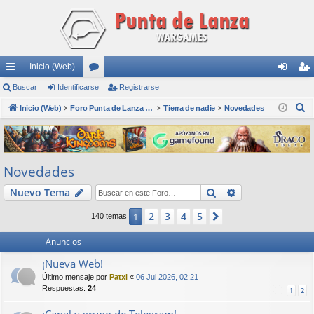
Inicio (Web)
nl
Buscar
Identificarse
or
Registrarse
de
eg
B
ac
Inicio (Web)
os
Foro Punta de Lanza Wargames
Tierra de nadie
Novedades
nti
ist
u
es
fic
ra
s
rá
ar
rs
c
Novedades
a
pi
se
e
r
Buscar
Búsqueda avan
Nuevo Tema
do
s
2
3
4
5
1
Siguiente
140 temas
Anuncios
¡Nueva Web!
Último mensaje por
Patxi
«
06 Jul 2026, 02:21
Respuestas:
24
1
2