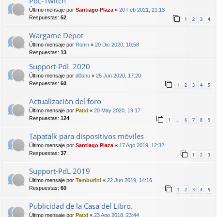
PdL-Twitch
Último mensaje por
Santiago Plaza
«
20 Feb 2021, 21:13
Respuestas:
52
1
2
3
4
Wargame Depot
Último mensaje por
Ronin
«
20 Dic 2020, 10:58
Respuestas:
13
Support-PdL 2020
Último mensaje por
d0snu
«
25 Jun 2020, 17:20
Respuestas:
60
1
2
3
4
5
Actualización del foro
Último mensaje por
Patxi
«
20 May 2020, 19:17
Respuestas:
124
1
6
7
8
9
…
Tapatalk para dispositivos móviles
Último mensaje por
Santiago Plaza
«
17 Ago 2019, 12:32
Respuestas:
37
1
2
3
Support-PdL 2019
Último mensaje por
Tamburini
«
22 Jun 2019, 14:16
Respuestas:
60
1
2
3
4
5
Publicidad de la Casa del Libro.
Último mensaje por
Patxi
«
23 Ago 2018, 23:44