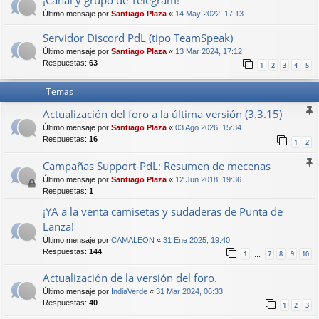
¡Canal y grupo de Telegram!
Último mensaje por
Santiago Plaza
«
14 May 2022, 17:13
Servidor Discord PdL (tipo TeamSpeak)
Último mensaje por
Santiago Plaza
«
13 Mar 2024, 17:12
Respuestas:
63
1
2
3
4
5
Temas
Actualización del foro a la última versión (3.3.15)
Último mensaje por
Santiago Plaza
«
03 Ago 2026, 15:34
Respuestas:
16
1
2
Campañas Support-PdL: Resumen de mecenas
Último mensaje por
Santiago Plaza
«
12 Jun 2018, 19:36
Respuestas:
1
¡YA a la venta camisetas y sudaderas de Punta de
Lanza!
Último mensaje por
CAMALEON
«
31 Ene 2025, 19:40
Respuestas:
144
1
7
8
9
10
…
Actualización de la versión del foro.
Último mensaje por
IndiaVerde
«
31 Mar 2024, 06:33
Respuestas:
40
1
2
3