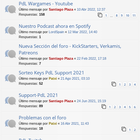
PdL Wargames - Youtube
Último mensaje por
Santiago Plaza
«
10 Abr 2022, 12:37
Respuestas:
158
1
8
9
10
11
…
Nuestro Podcast ahora en Spotify
Último mensaje por
LordSpain
«
12 Mar 2022, 14:40
Respuestas:
1
Nueva Sección del foro - KickStarters, Verkamis,
Patreons
Último mensaje por
Santiago Plaza
«
22 Feb 2022, 17:18
Respuestas:
7
Sorteo Keys PdL Support 2021
Último mensaje por
Patxi
«
21 Ago 2021, 03:10
Respuestas:
52
1
2
3
4
Support-PdL 2021
Último mensaje por
Santiago Plaza
«
24 Jun 2021, 15:19
Respuestas:
89
1
2
3
4
5
6
Problemas con el foro
Último mensaje por
Patxi
«
16 Abr 2021, 11:43
Respuestas:
18
1
2