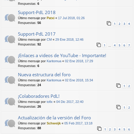
Respuestas:
6
Support-PdL 2018
Último mensaje por
Patxi
«
17 Jul 2018, 01:26
Respuestas:
56
1
2
3
4
Support-PdL 2017
Último mensaje por
CM
«
29 Ene 2018, 12:46
Respuestas:
92
1
4
5
6
7
…
¡Enlaces a videos de YouTube - Importante!
Último mensaje por
Karitomua
«
02 Ene 2018, 17:29
Respuestas:
6
Nueva estructura del foro
Último mensaje por
Karitomua
«
02 Ene 2018, 15:34
Respuestas:
24
1
2
¡Colaboradores PdL!
Último mensaje por
tofix
«
04 Dic 2017, 22:40
Respuestas:
26
1
2
Actualización de la versión del Foro
Último mensaje por
Schweijk
«
05 Feb 2017, 13:18
Respuestas:
88
1
2
3
4
5
6