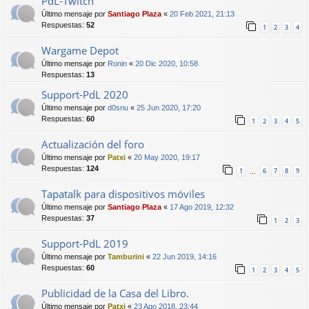
PdL-Twitch
Último mensaje por
Santiago Plaza
«
20 Feb 2021, 21:13
Respuestas:
52
1
2
3
4
Wargame Depot
Último mensaje por
Ronin
«
20 Dic 2020, 10:58
Respuestas:
13
Support-PdL 2020
Último mensaje por
d0snu
«
25 Jun 2020, 17:20
Respuestas:
60
1
2
3
4
5
Actualización del foro
Último mensaje por
Patxi
«
20 May 2020, 19:17
Respuestas:
124
1
6
7
8
9
…
Tapatalk para dispositivos móviles
Último mensaje por
Santiago Plaza
«
17 Ago 2019, 12:32
Respuestas:
37
1
2
3
Support-PdL 2019
Último mensaje por
Tamburini
«
22 Jun 2019, 14:16
Respuestas:
60
1
2
3
4
5
Publicidad de la Casa del Libro.
Último mensaje por
Patxi
«
23 Ago 2018, 23:44