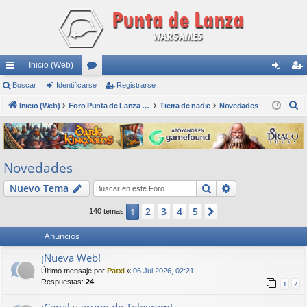
Inicio (Web)
nl
Buscar
Identificarse
or
Registrarse
de
eg
B
ac
Inicio (Web)
os
Foro Punta de Lanza Wargames
Tierra de nadie
Novedades
nti
ist
u
es
fic
ra
s
rá
ar
rs
c
Novedades
a
pi
se
e
r
Buscar
Búsqueda avan
Nuevo Tema
do
s
2
3
4
5
1
Siguiente
140 temas
Anuncios
¡Nueva Web!
Último mensaje por
Patxi
«
06 Jul 2026, 02:21
Respuestas:
24
1
2