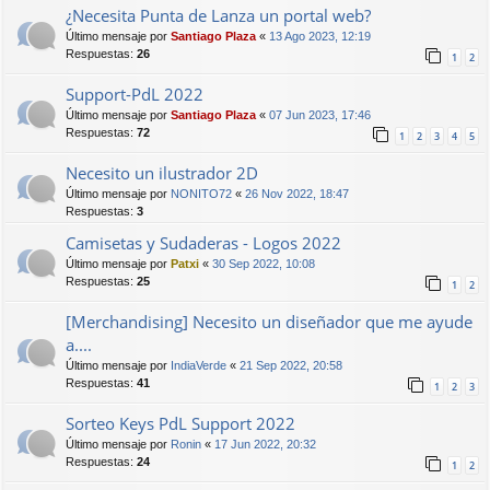
¿Necesita Punta de Lanza un portal web?
Último mensaje por
Santiago Plaza
«
13 Ago 2023, 12:19
Respuestas:
26
1
2
Support-PdL 2022
Último mensaje por
Santiago Plaza
«
07 Jun 2023, 17:46
Respuestas:
72
1
2
3
4
5
Necesito un ilustrador 2D
Último mensaje por
NONITO72
«
26 Nov 2022, 18:47
Respuestas:
3
Camisetas y Sudaderas - Logos 2022
Último mensaje por
Patxi
«
30 Sep 2022, 10:08
Respuestas:
25
1
2
[Merchandising] Necesito un diseñador que me ayude
a....
Último mensaje por
IndiaVerde
«
21 Sep 2022, 20:58
Respuestas:
41
1
2
3
Sorteo Keys PdL Support 2022
Último mensaje por
Ronin
«
17 Jun 2022, 20:32
Respuestas:
24
1
2