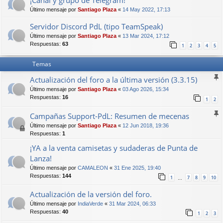
¡Canal y grupo de Telegram!
Último mensaje por
Santiago Plaza
«
14 May 2022, 17:13
Servidor Discord PdL (tipo TeamSpeak)
Último mensaje por
Santiago Plaza
«
13 Mar 2024, 17:12
Respuestas:
63
1
2
3
4
5
Temas
Actualización del foro a la última versión (3.3.15)
Último mensaje por
Santiago Plaza
«
03 Ago 2026, 15:34
Respuestas:
16
1
2
Campañas Support-PdL: Resumen de mecenas
Último mensaje por
Santiago Plaza
«
12 Jun 2018, 19:36
Respuestas:
1
¡YA a la venta camisetas y sudaderas de Punta de
Lanza!
Último mensaje por
CAMALEON
«
31 Ene 2025, 19:40
Respuestas:
144
1
7
8
9
10
…
Actualización de la versión del foro.
Último mensaje por
IndiaVerde
«
31 Mar 2024, 06:33
Respuestas:
40
1
2
3