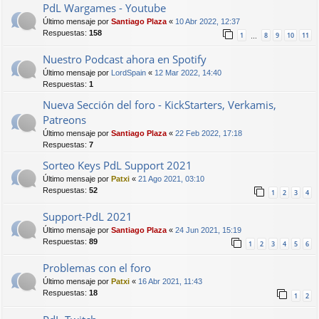
PdL Wargames - Youtube
Último mensaje por
Santiago Plaza
«
10 Abr 2022, 12:37
Respuestas:
158
1
8
9
10
11
…
Nuestro Podcast ahora en Spotify
Último mensaje por
LordSpain
«
12 Mar 2022, 14:40
Respuestas:
1
Nueva Sección del foro - KickStarters, Verkamis,
Patreons
Último mensaje por
Santiago Plaza
«
22 Feb 2022, 17:18
Respuestas:
7
Sorteo Keys PdL Support 2021
Último mensaje por
Patxi
«
21 Ago 2021, 03:10
Respuestas:
52
1
2
3
4
Support-PdL 2021
Último mensaje por
Santiago Plaza
«
24 Jun 2021, 15:19
Respuestas:
89
1
2
3
4
5
6
Problemas con el foro
Último mensaje por
Patxi
«
16 Abr 2021, 11:43
Respuestas:
18
1
2