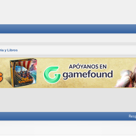
ria y Libros
 avanzada
Res