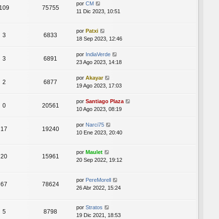
por
CM
109
75755
11 Dic 2023, 10:51
por
Patxi
3
6833
18 Sep 2023, 12:46
por
IndiaVerde
3
6891
23 Ago 2023, 14:18
por
Akayar
2
6877
19 Ago 2023, 17:03
por
Santiago Plaza
0
20561
10 Ago 2023, 08:19
por
Narci75
17
19240
10 Ene 2023, 20:40
por
Maulet
20
15961
20 Sep 2022, 19:12
por
PereMorell
67
78624
26 Abr 2022, 15:24
por
Stratos
5
8798
19 Dic 2021, 18:53