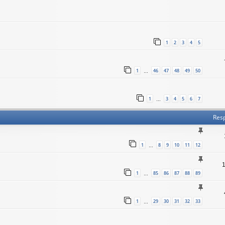
1
2
3
4
5
1
46
47
48
49
50
…
1
3
4
5
6
7
…
Res
1
8
9
10
11
12
…
1
85
86
87
88
89
…
1
29
30
31
32
33
…