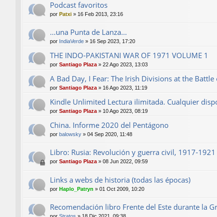
Podcast favoritos
por
Patxi
»
16 Feb 2013, 23:16
...una Punta de Lanza...
por
IndiaVerde
»
16 Sep 2023, 17:20
THE INDO-PAKISTANI WAR OF 1971 VOLUME 1
por
Santiago Plaza
»
22 Ago 2023, 13:03
A Bad Day, I Fear: The Irish Divisions at the Batt
por
Santiago Plaza
»
16 Ago 2023, 11:19
Kindle Unlimited Lectura ilimitada. Cualquier dispo
por
Santiago Plaza
»
10 Ago 2023, 08:19
China. Informe 2020 del Pentágono
por
balowsky
»
04 Sep 2020, 11:48
Libro: Rusia: Revolución y guerra civil, 1917-192
por
Santiago Plaza
»
08 Jun 2022, 09:59
Links a webs de historia (todas las épocas)
por
Haplo_Patryn
»
01 Oct 2009, 10:20
Recomendación libro Frente del Este durante la G
por
Stratos
»
18 Dic 2021, 09:38