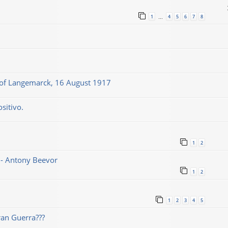
1
4
5
6
7
8
…
le of Langemarck, 16 August 1917
sitivo.
1
2
1 - Antony Beevor
1
2
1
2
3
4
5
ran Guerra???