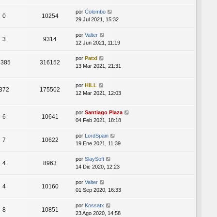
por
Colombo
0
10254
29 Jul 2021, 15:32
por
Valter
3
9314
12 Jun 2021, 11:19
por
Patxi
1385
316152
13 Mar 2021, 21:31
por
HILL
372
175502
12 Mar 2021, 12:03
por
Santiago Plaza
6
10641
04 Feb 2021, 18:18
por
LordSpain
7
10622
19 Ene 2021, 11:39
por
SlaySoft
4
8963
14 Dic 2020, 12:23
por
Valter
4
10160
01 Sep 2020, 16:33
por
Kossatx
8
10851
23 Ago 2020, 14:58