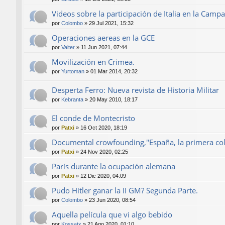
Videos sobre la participación de Italia en la Camp
por
Colombo
»
29 Jul 2021, 15:32
Operaciones aereas en la GCE
por
Valter
»
11 Jun 2021, 07:44
Movilización en Crimea.
por
Yurtoman
»
01 Mar 2014, 20:32
Desperta Ferro: Nueva revista de Historia Militar
por
Kebranta
»
20 May 2010, 18:17
El conde de Montecristo
por
Patxi
»
16 Oct 2020, 18:19
Documental crowfounding,"España, la primera col
por
Patxi
»
24 Nov 2020, 02:25
París durante la ocupación alemana
por
Patxi
»
12 Dic 2020, 04:09
Pudo Hitler ganar la II GM? Segunda Parte.
por
Colombo
»
23 Jun 2020, 08:54
Aquella película que vi algo bebido
por
Kossatx
»
21 Ago 2020, 01:10