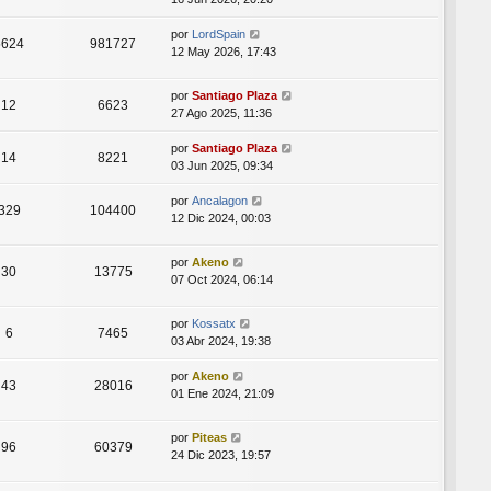
por
LordSpain
5624
981727
12 May 2026, 17:43
por
Santiago Plaza
12
6623
27 Ago 2025, 11:36
por
Santiago Plaza
14
8221
03 Jun 2025, 09:34
por
Ancalagon
329
104400
12 Dic 2024, 00:03
por
Akeno
30
13775
07 Oct 2024, 06:14
por
Kossatx
6
7465
03 Abr 2024, 19:38
por
Akeno
43
28016
01 Ene 2024, 21:09
por
Piteas
96
60379
24 Dic 2023, 19:57