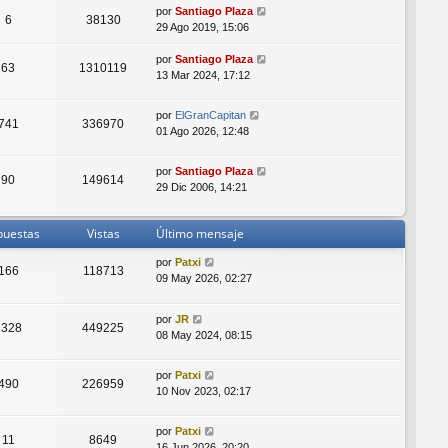
por
Santiago Plaza
6
38130
29 Ago 2019, 15:06
por
Santiago Plaza
63
1310119
13 Mar 2024, 17:12
por
ElGranCapitan
741
336970
01 Ago 2026, 12:48
por
Santiago Plaza
90
149614
29 Dic 2006, 14:21
puestas
Vistas
Último mensaje
por
Patxi
166
118713
09 May 2026, 02:27
por
JR
1328
449225
08 May 2024, 08:15
por
Patxi
490
226959
10 Nov 2023, 02:17
por
Patxi
11
8649
16 Jun 2026, 20:20