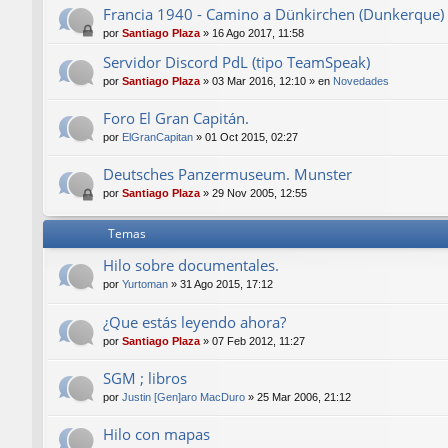
Francia 1940 - Camino a Dünkirchen (Dunkerque)
por
Santiago Plaza
»
16 Ago 2017, 11:58
Servidor Discord PdL (tipo TeamSpeak)
por
Santiago Plaza
»
03 Mar 2016, 12:10
» en
Novedades
Foro El Gran Capitán.
por
ElGranCapitan
»
01 Oct 2015, 02:27
Deutsches Panzermuseum. Munster
por
Santiago Plaza
»
29 Nov 2005, 12:55
Temas
Hilo sobre documentales.
por
Yurtoman
»
31 Ago 2015, 17:12
¿Que estás leyendo ahora?
por
Santiago Plaza
»
07 Feb 2012, 11:27
SGM ; libros
por
Justin [Gen]aro MacDuro
»
25 Mar 2006, 21:12
Hilo con mapas