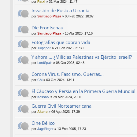
por
Patxi
»
31 Mar 2024, 11:47
Invasión de Rusia a Ucrania
por
Santiago Plaza
»
08 Feb 2022, 18:07
Die Frontschau
por
Santiago Plaza
»
15 Abr 2025, 17:16
Fotografias que cobran vida
por
Tiopepe2
»
21 Feb 2025, 21:39
Y ahora ... ¿Milicias Palestinas vs Ejército Israelí?
por
LordSpain
»
08 Oct 2023, 02:48
Corona Virus, Fascismo, Guerras...
por
CM
»
03 Oct 2024, 13:11
El Cáucaso y Persia en la Primera Guerra Mundial
por
Kossatx
»
29 Mar 2024, 20:11
Guerra Civil Norteamericana
por
Akeno
»
06 Ago 2023, 17:39
Cine Bélico
por
Jagdflieger
»
13 Ene 2005, 17:23