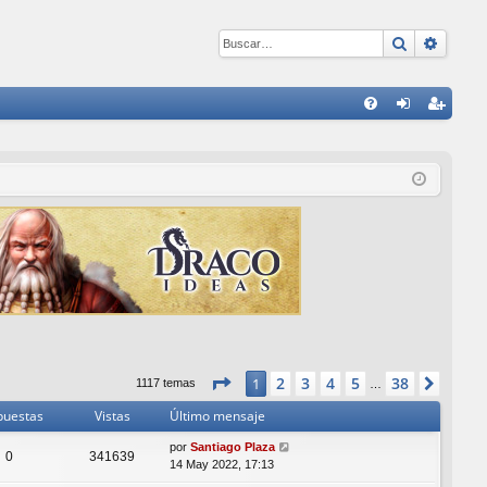
Buscar
Búsqu
E
FA
de
eg
Q
nti
ist
fic
ra
ar
rs
se
e
Página
1
de
38
2
3
4
5
38
1
Sigui
1117 temas
…
puestas
Vistas
Último mensaje
por
Santiago Plaza
0
341639
14 May 2022, 17:13