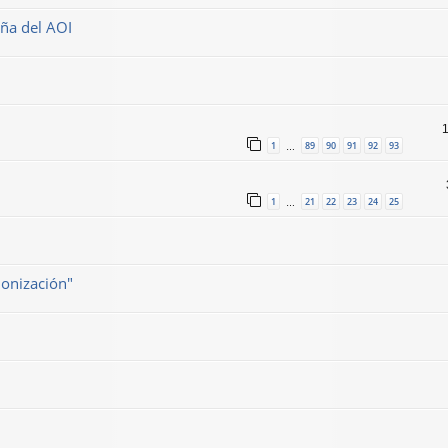
aña del AOI
1
89
90
91
92
93
…
1
21
22
23
24
25
…
onización"