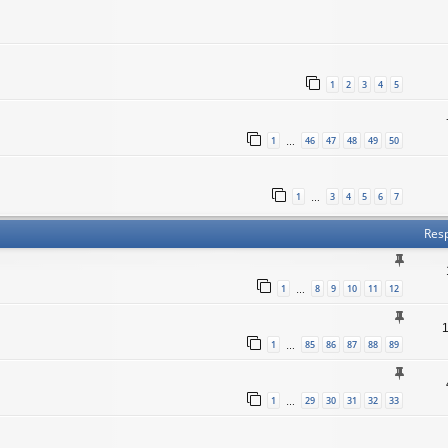
1
2
3
4
5
1
46
47
48
49
50
…
1
3
4
5
6
7
…
Res
1
8
9
10
11
12
…
1
85
86
87
88
89
…
1
29
30
31
32
33
…