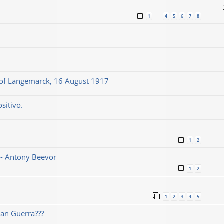
1
4
5
6
7
8
…
le of Langemarck, 16 August 1917
sitivo.
1
2
1 - Antony Beevor
1
2
1
2
3
4
5
ran Guerra???