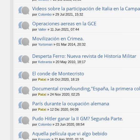
Videos sobre la participación de Italia en la Camp
por
Colombo
»
29 Jul 2021, 15:32
Operaciones aereas en la GCE
por
Valter
»
11 Jun 2021, 07:44
Movilización en Crimea.
por
Yurtoman
»
01 Mar 2014, 20:32
Desperta Ferro: Nueva revista de Historia Militar
por
Kebranta
»
20 May 2010, 18:17
El conde de Montecristo
por
Patxi
»
16 Oct 2020, 18:19
Documental crowfounding,"España, la primera col
por
Patxi
»
24 Nov 2020, 02:25
París durante la ocupación alemana
por
Patxi
»
12 Dic 2020, 04:09
Pudo Hitler ganar la II GM? Segunda Parte.
por
Colombo
»
23 Jun 2020, 08:54
Aquella película que vi algo bebido
por
Kossatx
»
21 Ago 2020, 01:10