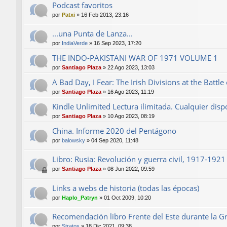
Podcast favoritos
por
Patxi
»
16 Feb 2013, 23:16
...una Punta de Lanza...
por
IndiaVerde
»
16 Sep 2023, 17:20
THE INDO-PAKISTANI WAR OF 1971 VOLUME 1
por
Santiago Plaza
»
22 Ago 2023, 13:03
A Bad Day, I Fear: The Irish Divisions at the Batt
por
Santiago Plaza
»
16 Ago 2023, 11:19
Kindle Unlimited Lectura ilimitada. Cualquier dispo
por
Santiago Plaza
»
10 Ago 2023, 08:19
China. Informe 2020 del Pentágono
por
balowsky
»
04 Sep 2020, 11:48
Libro: Rusia: Revolución y guerra civil, 1917-192
por
Santiago Plaza
»
08 Jun 2022, 09:59
Links a webs de historia (todas las épocas)
por
Haplo_Patryn
»
01 Oct 2009, 10:20
Recomendación libro Frente del Este durante la G
por
Stratos
»
18 Dic 2021, 09:38