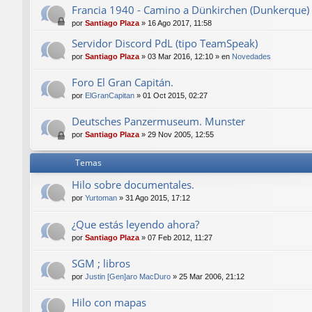
Francia 1940 - Camino a Dünkirchen (Dunkerque)
por
Santiago Plaza
»
16 Ago 2017, 11:58
Servidor Discord PdL (tipo TeamSpeak)
por
Santiago Plaza
»
03 Mar 2016, 12:10
» en
Novedades
Foro El Gran Capitán.
por
ElGranCapitan
»
01 Oct 2015, 02:27
Deutsches Panzermuseum. Munster
por
Santiago Plaza
»
29 Nov 2005, 12:55
Temas
Hilo sobre documentales.
por
Yurtoman
»
31 Ago 2015, 17:12
¿Que estás leyendo ahora?
por
Santiago Plaza
»
07 Feb 2012, 11:27
SGM ; libros
por
Justin [Gen]aro MacDuro
»
25 Mar 2006, 21:12
Hilo con mapas