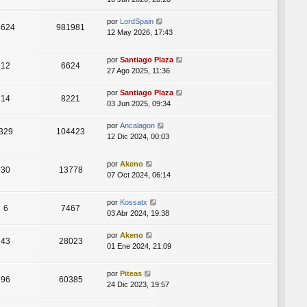
por
LordSpain
5624
981981
12 May 2026, 17:43
por
Santiago Plaza
12
6624
27 Ago 2025, 11:36
por
Santiago Plaza
14
8221
03 Jun 2025, 09:34
por
Ancalagon
329
104423
12 Dic 2024, 00:03
por
Akeno
30
13778
07 Oct 2024, 06:14
por
Kossatx
6
7467
03 Abr 2024, 19:38
por
Akeno
43
28023
01 Ene 2024, 21:09
por
Piteas
96
60385
24 Dic 2023, 19:57