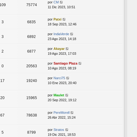
por
CM
109
75774
11 Dic 2023, 10:51
por
Patxi
3
6835
18 Sep 2023, 12:46
por
IndiaVerde
3
6892
23 Ago 2023, 14:18
por
Akayar
2
6877
19 Ago 2023, 17:03
por
Santiago Plaza
0
20563
10 Ago 2023, 08:19
por
Narci75
17
19240
10 Ene 2023, 20:40
por
Maulet
20
15965
20 Sep 2022, 19:12
por
PereMorell
67
78638
26 Abr 2022, 15:24
por
Stratos
5
8799
19 Dic 2021, 18:53