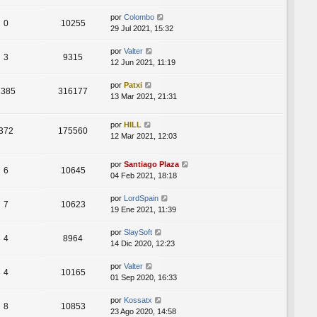
por
Colombo
0
10255
29 Jul 2021, 15:32
por
Valter
3
9315
12 Jun 2021, 11:19
por
Patxi
1385
316177
13 Mar 2021, 21:31
por
HILL
372
175560
12 Mar 2021, 12:03
por
Santiago Plaza
6
10645
04 Feb 2021, 18:18
por
LordSpain
7
10623
19 Ene 2021, 11:39
por
SlaySoft
4
8964
14 Dic 2020, 12:23
por
Valter
4
10165
01 Sep 2020, 16:33
por
Kossatx
8
10853
23 Ago 2020, 14:58