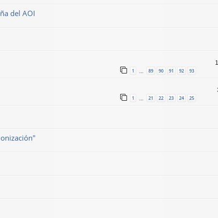
aña del AOI
1
89
90
91
92
93
…
1
21
22
23
24
25
…
onización"