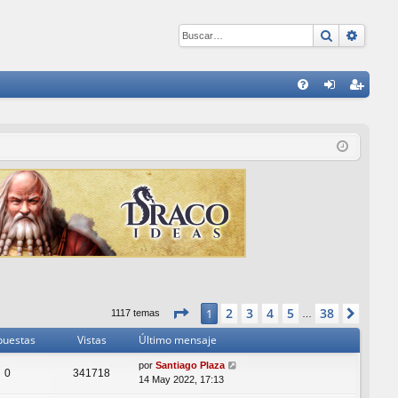
Buscar
Búsqu
E
FA
de
eg
Q
nti
ist
fic
ra
ar
rs
se
e
Página
1
de
38
2
3
4
5
38
1
Sigui
1117 temas
…
puestas
Vistas
Último mensaje
por
Santiago Plaza
0
341718
14 May 2022, 17:13