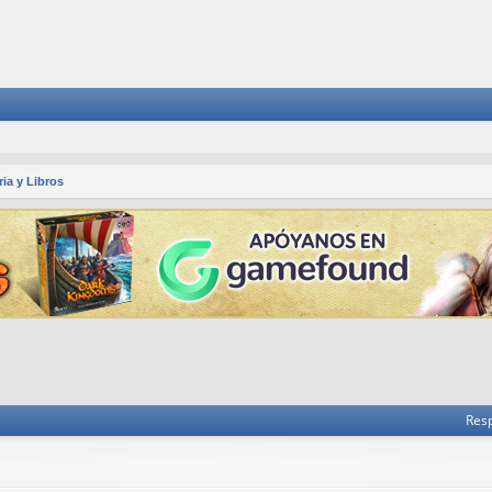
ria y Libros
 avanzada
Res