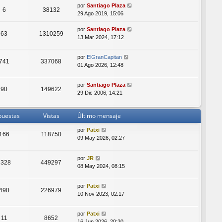
por
Santiago Plaza
6
38132
29 Ago 2019, 15:06
por
Santiago Plaza
63
1310259
13 Mar 2024, 17:12
por
ElGranCapitan
741
337068
01 Ago 2026, 12:48
por
Santiago Plaza
90
149622
29 Dic 2006, 14:21
puestas
Vistas
Último mensaje
por
Patxi
166
118750
09 May 2026, 02:27
por
JR
1328
449297
08 May 2024, 08:15
por
Patxi
490
226979
10 Nov 2023, 02:17
por
Patxi
11
8652
16 Jun 2026, 20:20