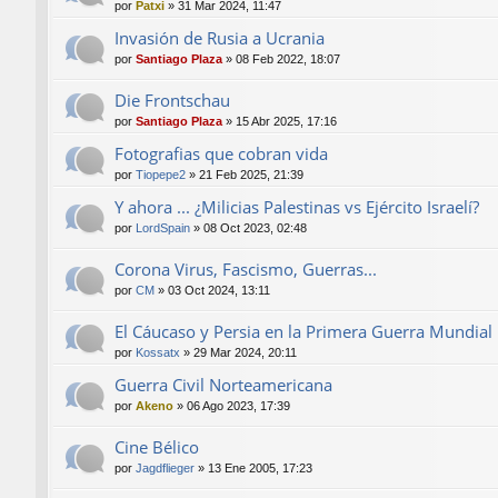
por
Patxi
»
31 Mar 2024, 11:47
Invasión de Rusia a Ucrania
por
Santiago Plaza
»
08 Feb 2022, 18:07
Die Frontschau
por
Santiago Plaza
»
15 Abr 2025, 17:16
Fotografias que cobran vida
por
Tiopepe2
»
21 Feb 2025, 21:39
Y ahora ... ¿Milicias Palestinas vs Ejército Israelí?
por
LordSpain
»
08 Oct 2023, 02:48
Corona Virus, Fascismo, Guerras...
por
CM
»
03 Oct 2024, 13:11
El Cáucaso y Persia en la Primera Guerra Mundial
por
Kossatx
»
29 Mar 2024, 20:11
Guerra Civil Norteamericana
por
Akeno
»
06 Ago 2023, 17:39
Cine Bélico
por
Jagdflieger
»
13 Ene 2005, 17:23