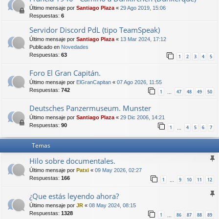
Último mensaje por
Santiago Plaza
«
29 Ago 2019, 15:06
Respuestas:
6
Servidor Discord PdL (tipo TeamSpeak)
Último mensaje por
Santiago Plaza
«
13 Mar 2024, 17:12
Publicado en
Novedades
Respuestas:
63
1
2
3
4
5
Foro El Gran Capitán.
Último mensaje por
ElGranCapitan
«
07 Ago 2026, 11:55
Respuestas:
742
1
47
48
49
50
…
Deutsches Panzermuseum. Munster
Último mensaje por
Santiago Plaza
«
29 Dic 2006, 14:21
Respuestas:
90
1
4
5
6
7
…
Temas
Hilo sobre documentales.
Último mensaje por
Patxi
«
09 May 2026, 02:27
Respuestas:
166
1
9
10
11
12
…
¿Que estás leyendo ahora?
Último mensaje por
JR
«
08 May 2024, 08:15
Respuestas:
1328
1
86
87
88
89
…