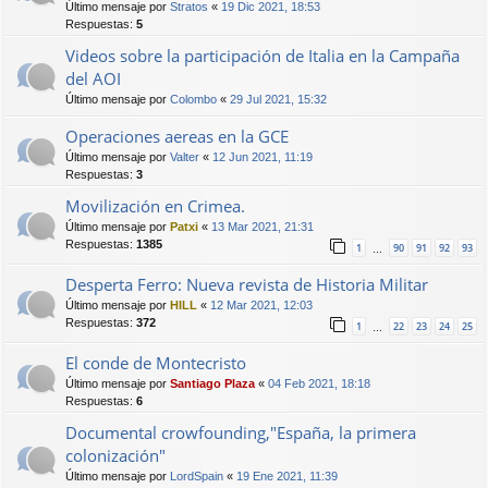
Último mensaje por
Stratos
«
19 Dic 2021, 18:53
Respuestas:
5
Videos sobre la participación de Italia en la Campaña
del AOI
Último mensaje por
Colombo
«
29 Jul 2021, 15:32
Operaciones aereas en la GCE
Último mensaje por
Valter
«
12 Jun 2021, 11:19
Respuestas:
3
Movilización en Crimea.
Último mensaje por
Patxi
«
13 Mar 2021, 21:31
Respuestas:
1385
1
90
91
92
93
…
Desperta Ferro: Nueva revista de Historia Militar
Último mensaje por
HILL
«
12 Mar 2021, 12:03
Respuestas:
372
1
22
23
24
25
…
El conde de Montecristo
Último mensaje por
Santiago Plaza
«
04 Feb 2021, 18:18
Respuestas:
6
Documental crowfounding,"España, la primera
colonización"
Último mensaje por
LordSpain
«
19 Ene 2021, 11:39