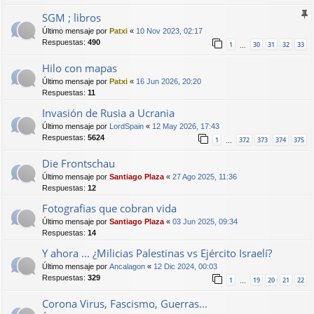
SGM ; libros
Último mensaje por
Patxi
«
10 Nov 2023, 02:17
Respuestas:
490
1
30
31
32
33
…
Hilo con mapas
Último mensaje por
Patxi
«
16 Jun 2026, 20:20
Respuestas:
11
Invasión de Rusia a Ucrania
Último mensaje por
LordSpain
«
12 May 2026, 17:43
Respuestas:
5624
1
372
373
374
375
…
Die Frontschau
Último mensaje por
Santiago Plaza
«
27 Ago 2025, 11:36
Respuestas:
12
Fotografias que cobran vida
Último mensaje por
Santiago Plaza
«
03 Jun 2025, 09:34
Respuestas:
14
Y ahora ... ¿Milicias Palestinas vs Ejército Israelí?
Último mensaje por
Ancalagon
«
12 Dic 2024, 00:03
Respuestas:
329
1
19
20
21
22
…
Corona Virus, Fascismo, Guerras...