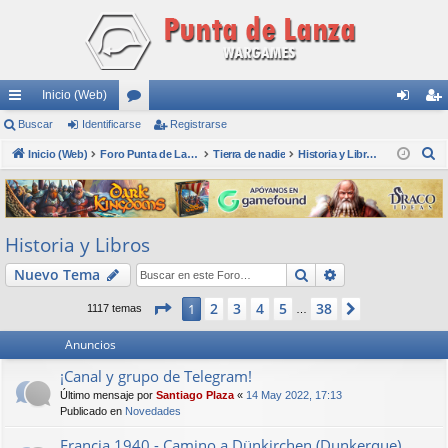
Inicio (Web)
nl
Buscar
Identificarse
or
Registrarse
de
eg
B
ac
Inicio (Web)
os
Foro Punta de Lanza Wargames
Tierra de nadie
Historia y Libros
nti
ist
u
es
fic
ra
s
rá
ar
rs
c
Historia y Libros
a
pi
se
e
r
Buscar
Búsqueda avan
Nuevo Tema
do
s
Página
1
de
38
2
3
4
5
38
1
Siguiente
1117 temas
…
Anuncios
¡Canal y grupo de Telegram!
Último mensaje por
Santiago Plaza
«
14 May 2022, 17:13
Publicado en
Novedades
Francia 1940 - Camino a Dünkirchen (Dunkerque)