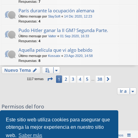
Respuestas:
7
París durante la ocupación alemana
Último mensaje por
SlaySoft
«
14 Dic 2020, 12:23
Respuestas:
4
Pudo Hitler ganar la II GM? Segunda Parte.
Último mensaje por
Valter
«
01 Sep 2020, 16:33
Respuestas:
4
Aquella película que vi algo bebido
Último mensaje por
Kossatx
«
23 Ago 2020, 14:58
Respuestas:
8
Nuevo Tema
Página
1
de
38
2
3
4
5
38
1
Siguiente
1117 temas
…
Ir a
Permisos del foro
No puede
abrir nuevos temas en este Foro
No puede
responder a temas en este Foro
Este sitio web utiliza cookies para asegurar que
No puede
editar sus mensajes en este Foro
obtenga la mejor experiencia en nuestro sitio
No puede
borrar sus mensajes en este Foro
web.
Saber más
Inicio (Web)
Foro Punta de Lanza Wargames
Contáctenos