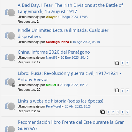
A Bad Day, I Fear: The Irish Divisions at the Battle of
Langemarck, 16 August 1917
Último mensaje por
Akayar
«
19 Ago 2023, 17:03
Respuestas:
2
Kindle Unlimited Lectura ilimitada. Cualquier
dispositivo.
Último mensaje por
Santiago Plaza
«
10 Ago 2023, 08:19
China. Informe 2020 del Pentágono
Último mensaje por
Narci75
«
10 Ene 2023, 20:40
Respuestas:
17
1
2
Libro: Rusia: Revolución y guerra civil, 1917-1921 -
Antony Beevor
Último mensaje por
Maulet
«
20 Sep 2022, 19:12
Respuestas:
20
1
2
Links a webs de historia (todas las épocas)
Último mensaje por
PereMorell
«
26 Abr 2022, 15:24
Respuestas:
67
1
2
3
4
5
Recomendación libro Frente del Este durante la Gran
Guerra???