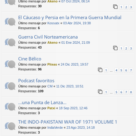
Último mensaje por
Akeno
«
07 Oct 2024, 06:14
Respuestas:
30
1
2
3
El Cáucaso y Persia en la Primera Guerra Mundial
Último mensaje por
Kossatx
«
03 Abr 2024, 19:38
Respuestas:
6
Guerra Civil Norteamericana
Último mensaje por
Akeno
«
01 Ene 2024, 21:09
Respuestas:
43
1
2
3
Cine Bélico
Último mensaje por
Piteas
«
24 Dic 2023, 19:57
Respuestas:
96
1
4
5
6
7
…
Podcast favoritos
Último mensaje por
CM
«
11 Dic 2023, 10:51
Respuestas:
109
1
5
6
7
8
…
...una Punta de Lanza...
Último mensaje por
Patxi
«
18 Sep 2023, 12:46
Respuestas:
3
THE INDO-PAKISTANI WAR OF 1971 VOLUME 1
Último mensaje por
IndiaVerde
«
23 Ago 2023, 14:18
Respuestas:
3