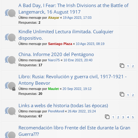
A Bad Day, I Fear: The Irish Divisions at the Battle of
Langemarck, 16 August 1917
Último mensaje por
Akayar
«
19 Ago 2023, 17:03
Respuestas:
2
Kindle Unlimited Lectura ilimitada. Cualquier
dispositivo.
Último mensaje por
Santiago Plaza
«
10 Ago 2023, 08:19
China. Informe 2020 del Pentágono
Último mensaje por
Narci75
«
10 Ene 2023, 20:40
Respuestas:
17
1
2
Libro: Rusia: Revolución y guerra civil, 1917-1921 -
Antony Beevor
Último mensaje por
Maulet
«
20 Sep 2022, 19:12
Respuestas:
20
1
2
Links a webs de historia (todas las épocas)
Último mensaje por
PereMorell
«
26 Abr 2022, 15:24
Respuestas:
67
1
2
3
4
5
Recomendación libro Frente del Este durante la Gran
Guerra???