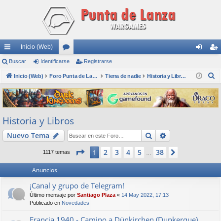
Inicio (Web)
nl
Buscar
Identificarse
or
Registrarse
de
eg
B
ac
Inicio (Web)
os
Foro Punta de Lanza Wargames
Tierra de nadie
Historia y Libros
nti
ist
u
es
fic
ra
s
rá
ar
rs
c
Historia y Libros
a
pi
se
e
r
Buscar
Búsqueda avan
Nuevo Tema
do
s
Página
1
de
38
2
3
4
5
38
1
Siguiente
1117 temas
…
Anuncios
¡Canal y grupo de Telegram!
Último mensaje por
Santiago Plaza
«
14 May 2022, 17:13
Publicado en
Novedades
Francia 1940 - Camino a Dünkirchen (Dunkerque)