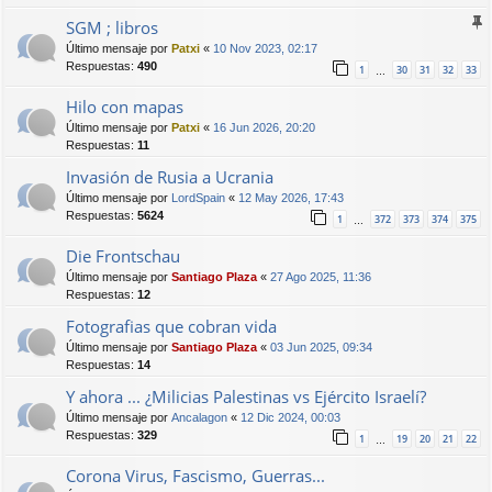
SGM ; libros
Último mensaje por
Patxi
«
10 Nov 2023, 02:17
Respuestas:
490
1
30
31
32
33
…
Hilo con mapas
Último mensaje por
Patxi
«
16 Jun 2026, 20:20
Respuestas:
11
Invasión de Rusia a Ucrania
Último mensaje por
LordSpain
«
12 May 2026, 17:43
Respuestas:
5624
1
372
373
374
375
…
Die Frontschau
Último mensaje por
Santiago Plaza
«
27 Ago 2025, 11:36
Respuestas:
12
Fotografias que cobran vida
Último mensaje por
Santiago Plaza
«
03 Jun 2025, 09:34
Respuestas:
14
Y ahora ... ¿Milicias Palestinas vs Ejército Israelí?
Último mensaje por
Ancalagon
«
12 Dic 2024, 00:03
Respuestas:
329
1
19
20
21
22
…
Corona Virus, Fascismo, Guerras...