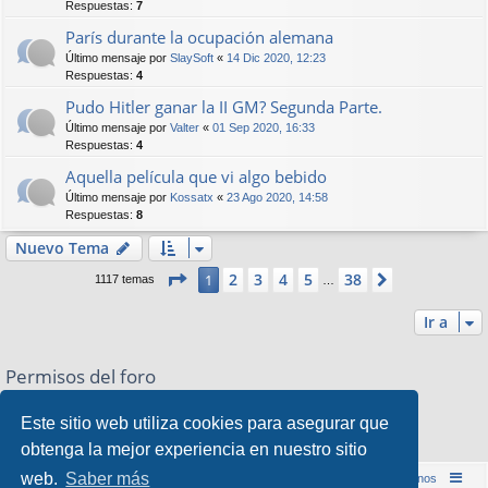
Respuestas:
7
París durante la ocupación alemana
Último mensaje por
SlaySoft
«
14 Dic 2020, 12:23
Respuestas:
4
Pudo Hitler ganar la II GM? Segunda Parte.
Último mensaje por
Valter
«
01 Sep 2020, 16:33
Respuestas:
4
Aquella película que vi algo bebido
Último mensaje por
Kossatx
«
23 Ago 2020, 14:58
Respuestas:
8
Nuevo Tema
Página
1
de
38
2
3
4
5
38
1
Siguiente
1117 temas
…
Ir a
Permisos del foro
No puede
abrir nuevos temas en este Foro
No puede
responder a temas en este Foro
Este sitio web utiliza cookies para asegurar que
No puede
editar sus mensajes en este Foro
obtenga la mejor experiencia en nuestro sitio
No puede
borrar sus mensajes en este Foro
web.
Saber más
Inicio (Web)
Foro Punta de Lanza Wargames
Contáctenos