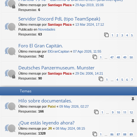
Último mensaje por
Santiago Plaza
«
29 Ago 2019, 15:06
Respuestas:
6
Servidor Discord PdL (tipo TeamSpeak)
Último mensaje por
Santiago Plaza
«
13 Mar 2024, 17:12
Publicado en
Novedades
Respuestas:
63
1
2
3
4
5
Foro El Gran Capitán.
Último mensaje por
ElGranCapitan
«
07 Ago 2026, 11:55
Respuestas:
742
1
47
48
49
50
…
Deutsches Panzermuseum. Munster
Último mensaje por
Santiago Plaza
«
29 Dic 2006, 14:21
Respuestas:
90
1
4
5
6
7
…
Temas
Hilo sobre documentales.
Último mensaje por
Patxi
«
09 May 2026, 02:27
Respuestas:
166
1
9
10
11
12
…
¿Que estás leyendo ahora?
Último mensaje por
JR
«
08 May 2024, 08:15
Respuestas:
1328
1
86
87
88
89
…