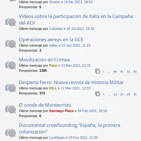
Último mensaje por
Stratos
«
19 Dic 2021, 18:53
Respuestas:
5
Videos sobre la participación de Italia en la Campaña
del AOI
Último mensaje por
Colombo
«
29 Jul 2021, 15:32
Operaciones aereas en la GCE
Último mensaje por
Valter
«
12 Jun 2021, 11:19
Respuestas:
3
Movilización en Crimea.
Último mensaje por
Patxi
«
13 Mar 2021, 21:31
Respuestas:
1385
1
90
91
92
93
…
Desperta Ferro: Nueva revista de Historia Militar
Último mensaje por
HILL
«
12 Mar 2021, 12:03
Respuestas:
372
1
22
23
24
25
…
El conde de Montecristo
Último mensaje por
Santiago Plaza
«
04 Feb 2021, 18:18
Respuestas:
6
Documental crowfounding,"España, la primera
colonización"
Último mensaje por
LordSpain
«
19 Ene 2021, 11:39