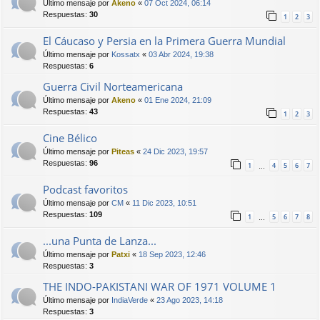
Último mensaje por
Akeno
«
07 Oct 2024, 06:14
Respuestas:
30
1
2
3
El Cáucaso y Persia en la Primera Guerra Mundial
Último mensaje por
Kossatx
«
03 Abr 2024, 19:38
Respuestas:
6
Guerra Civil Norteamericana
Último mensaje por
Akeno
«
01 Ene 2024, 21:09
Respuestas:
43
1
2
3
Cine Bélico
Último mensaje por
Piteas
«
24 Dic 2023, 19:57
Respuestas:
96
1
4
5
6
7
…
Podcast favoritos
Último mensaje por
CM
«
11 Dic 2023, 10:51
Respuestas:
109
1
5
6
7
8
…
...una Punta de Lanza...
Último mensaje por
Patxi
«
18 Sep 2023, 12:46
Respuestas:
3
THE INDO-PAKISTANI WAR OF 1971 VOLUME 1
Último mensaje por
IndiaVerde
«
23 Ago 2023, 14:18
Respuestas:
3