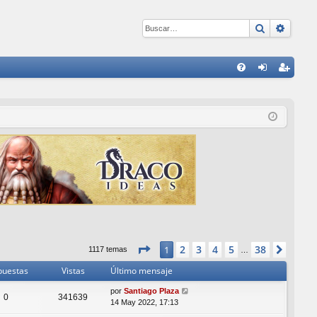
Buscar
Búsqu
E
FA
de
eg
Q
nti
ist
fic
ra
ar
rs
se
e
Página
1
de
38
2
3
4
5
38
1
Sigui
1117 temas
…
puestas
Vistas
Último mensaje
por
Santiago Plaza
0
341639
14 May 2022, 17:13