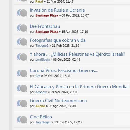
por
Patxi
»
31 Mar 2024, 11:47
Invasión de Rusia a Ucrania
por
Santiago Plaza
»
08 Feb 2022, 18:07
Die Frontschau
por
Santiago Plaza
»
15 Abr 2025, 17:16
Fotografias que cobran vida
por
Tiopepe2
»
21 Feb 2025, 21:39
Y ahora ... ¿Milicias Palestinas vs Ejército Israelí?
por
LordSpain
»
08 Oct 2023, 02:48
Corona Virus, Fascismo, Guerras...
por
CM
»
03 Oct 2024, 13:11
El Cáucaso y Persia en la Primera Guerra Mundial
por
Kossatx
»
29 Mar 2024, 20:11
Guerra Civil Norteamericana
por
Akeno
»
06 Ago 2023, 17:39
Cine Bélico
por
Jagdflieger
»
13 Ene 2005, 17:23