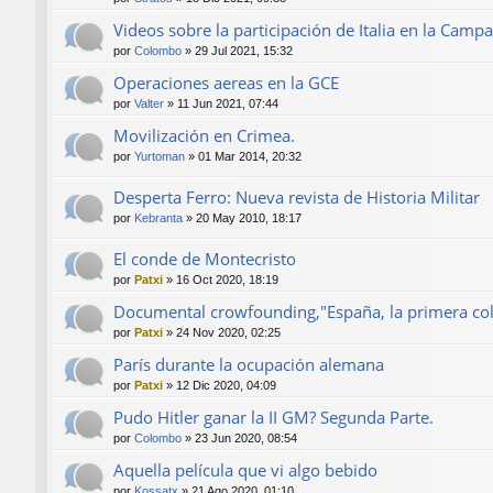
Videos sobre la participación de Italia en la Camp
por
Colombo
»
29 Jul 2021, 15:32
Operaciones aereas en la GCE
por
Valter
»
11 Jun 2021, 07:44
Movilización en Crimea.
por
Yurtoman
»
01 Mar 2014, 20:32
Desperta Ferro: Nueva revista de Historia Militar
por
Kebranta
»
20 May 2010, 18:17
El conde de Montecristo
por
Patxi
»
16 Oct 2020, 18:19
Documental crowfounding,"España, la primera col
por
Patxi
»
24 Nov 2020, 02:25
París durante la ocupación alemana
por
Patxi
»
12 Dic 2020, 04:09
Pudo Hitler ganar la II GM? Segunda Parte.
por
Colombo
»
23 Jun 2020, 08:54
Aquella película que vi algo bebido
por
Kossatx
»
21 Ago 2020, 01:10