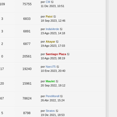
por
CM
109
75755
11 Dic 2023, 10:51
por
Patxi
3
6833
18 Sep 2023, 12:46
por
IndiaVerde
3
6891
23 Ago 2023, 14:18
por
Akayar
2
6877
19 Ago 2023, 17:03
por
Santiago Plaza
0
20561
10 Ago 2023, 08:19
por
Narci75
17
19240
10 Ene 2023, 20:40
por
Maulet
20
15961
20 Sep 2022, 19:12
por
PereMorell
67
78624
26 Abr 2022, 15:24
por
Stratos
5
8798
19 Dic 2021, 18:53