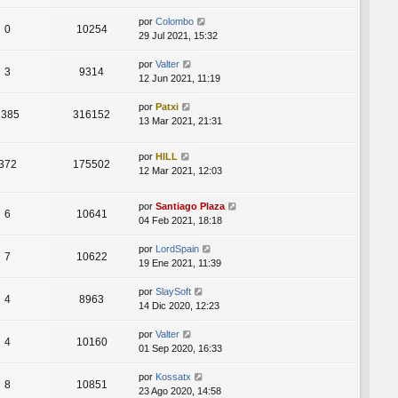
por
Colombo
0
10254
29 Jul 2021, 15:32
por
Valter
3
9314
12 Jun 2021, 11:19
por
Patxi
1385
316152
13 Mar 2021, 21:31
por
HILL
372
175502
12 Mar 2021, 12:03
por
Santiago Plaza
6
10641
04 Feb 2021, 18:18
por
LordSpain
7
10622
19 Ene 2021, 11:39
por
SlaySoft
4
8963
14 Dic 2020, 12:23
por
Valter
4
10160
01 Sep 2020, 16:33
por
Kossatx
8
10851
23 Ago 2020, 14:58