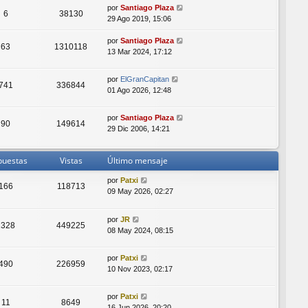
por
Santiago Plaza
6
38130
29 Ago 2019, 15:06
por
Santiago Plaza
63
1310118
13 Mar 2024, 17:12
por
ElGranCapitan
741
336844
01 Ago 2026, 12:48
por
Santiago Plaza
90
149614
29 Dic 2006, 14:21
puestas
Vistas
Último mensaje
por
Patxi
166
118713
09 May 2026, 02:27
por
JR
1328
449225
08 May 2024, 08:15
por
Patxi
490
226959
10 Nov 2023, 02:17
por
Patxi
11
8649
16 Jun 2026, 20:20