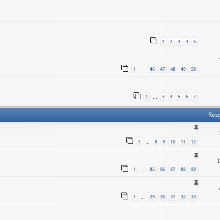
1
2
3
4
5
1
46
47
48
49
50
…
1
3
4
5
6
7
…
Res
1
8
9
10
11
12
…
1
85
86
87
88
89
…
1
29
30
31
32
33
…