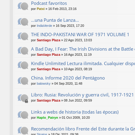
Podcast favoritos
por
Patxi
»
16 Feb 2013, 23:16
...una Punta de Lanza...
por
IndiaVerde
»
16 Sep 2023, 17:20
THE INDO-PAKISTANI WAR OF 1971 VOLUME 1
por
Santiago Plaza
»
22 Ago 2023, 13:03
A Bad Day, I Fear: The Irish Divisions at the Batt
por
Santiago Plaza
»
16 Ago 2023, 11:19
Kindle Unlimited Lectura ilimitada. Cualquier dispo
por
Santiago Plaza
»
10 Ago 2023, 08:19
China. Informe 2020 del Pentágono
por
balowsky
»
04 Sep 2020, 11:48
Libro: Rusia: Revolución y guerra civil, 1917-192
por
Santiago Plaza
»
08 Jun 2022, 09:59
Links a webs de historia (todas las épocas)
por
Haplo_Patryn
»
01 Oct 2009, 10:20
Recomendación libro Frente del Este durante la G
por
Stratos
»
18 Dic 2021, 09:38