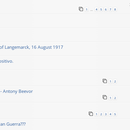
1
4
5
6
7
8
…
le of Langemarck, 16 August 1917
sitivo.
1
2
1 - Antony Beevor
1
2
1
2
3
4
5
ran Guerra???