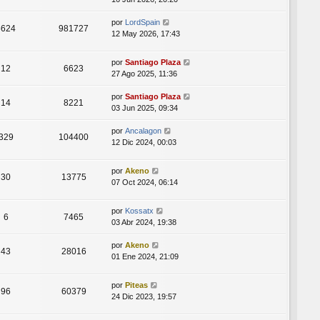
por
LordSpain
5624
981727
12 May 2026, 17:43
por
Santiago Plaza
12
6623
27 Ago 2025, 11:36
por
Santiago Plaza
14
8221
03 Jun 2025, 09:34
por
Ancalagon
329
104400
12 Dic 2024, 00:03
por
Akeno
30
13775
07 Oct 2024, 06:14
por
Kossatx
6
7465
03 Abr 2024, 19:38
por
Akeno
43
28016
01 Ene 2024, 21:09
por
Piteas
96
60379
24 Dic 2023, 19:57