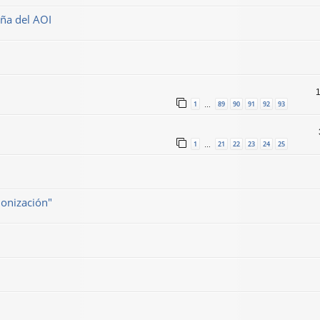
aña del AOI
1
89
90
91
92
93
…
1
21
22
23
24
25
…
onización"