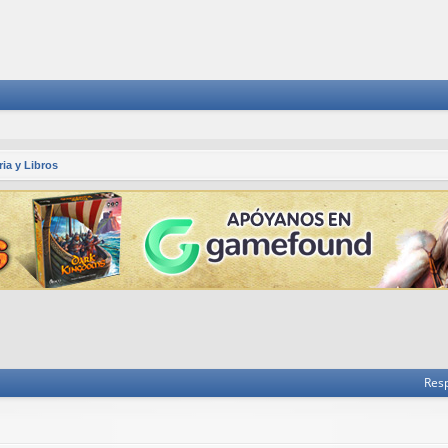
ria y Libros
 avanzada
Res