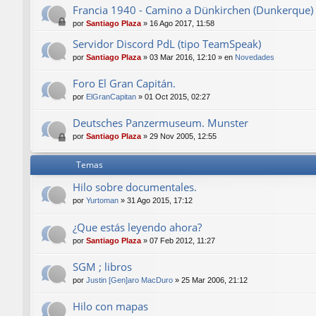
Francia 1940 - Camino a Dünkirchen (Dunkerque)
por
Santiago Plaza
»
16 Ago 2017, 11:58
Servidor Discord PdL (tipo TeamSpeak)
por
Santiago Plaza
»
03 Mar 2016, 12:10
» en
Novedades
Foro El Gran Capitán.
por
ElGranCapitan
»
01 Oct 2015, 02:27
Deutsches Panzermuseum. Munster
por
Santiago Plaza
»
29 Nov 2005, 12:55
Temas
Hilo sobre documentales.
por
Yurtoman
»
31 Ago 2015, 17:12
¿Que estás leyendo ahora?
por
Santiago Plaza
»
07 Feb 2012, 11:27
SGM ; libros
por
Justin [Gen]aro MacDuro
»
25 Mar 2006, 21:12
Hilo con mapas