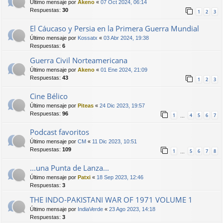
Último mensaje por
Akeno
«
07 Oct 2024, 06:14
Respuestas:
30
1
2
3
El Cáucaso y Persia en la Primera Guerra Mundial
Último mensaje por
Kossatx
«
03 Abr 2024, 19:38
Respuestas:
6
Guerra Civil Norteamericana
Último mensaje por
Akeno
«
01 Ene 2024, 21:09
Respuestas:
43
1
2
3
Cine Bélico
Último mensaje por
Piteas
«
24 Dic 2023, 19:57
Respuestas:
96
1
4
5
6
7
…
Podcast favoritos
Último mensaje por
CM
«
11 Dic 2023, 10:51
Respuestas:
109
1
5
6
7
8
…
...una Punta de Lanza...
Último mensaje por
Patxi
«
18 Sep 2023, 12:46
Respuestas:
3
THE INDO-PAKISTANI WAR OF 1971 VOLUME 1
Último mensaje por
IndiaVerde
«
23 Ago 2023, 14:18
Respuestas:
3