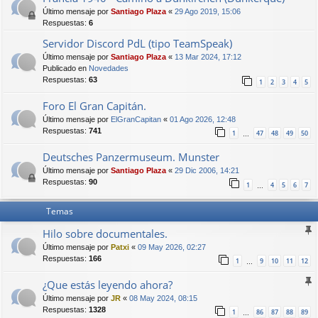
Último mensaje por
Santiago Plaza
«
29 Ago 2019, 15:06
Respuestas:
6
Servidor Discord PdL (tipo TeamSpeak)
Último mensaje por
Santiago Plaza
«
13 Mar 2024, 17:12
Publicado en
Novedades
Respuestas:
63
1
2
3
4
5
Foro El Gran Capitán.
Último mensaje por
ElGranCapitan
«
01 Ago 2026, 12:48
Respuestas:
741
1
47
48
49
50
…
Deutsches Panzermuseum. Munster
Último mensaje por
Santiago Plaza
«
29 Dic 2006, 14:21
Respuestas:
90
1
4
5
6
7
…
Temas
Hilo sobre documentales.
Último mensaje por
Patxi
«
09 May 2026, 02:27
Respuestas:
166
1
9
10
11
12
…
¿Que estás leyendo ahora?
Último mensaje por
JR
«
08 May 2024, 08:15
Respuestas:
1328
1
86
87
88
89
…