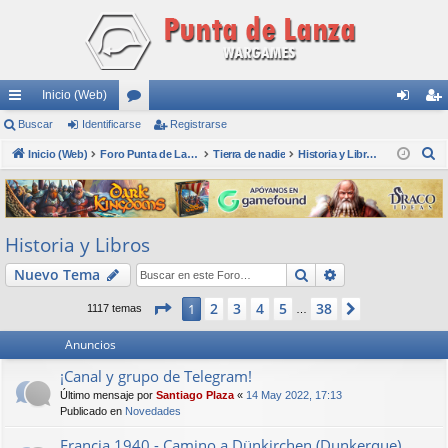
Inicio (Web)
nl
Buscar
Identificarse
or
Registrarse
de
eg
B
ac
Inicio (Web)
os
Foro Punta de Lanza Wargames
Tierra de nadie
Historia y Libros
nti
ist
u
es
fic
ra
s
rá
ar
rs
c
Historia y Libros
a
pi
se
e
r
Buscar
Búsqueda avan
Nuevo Tema
do
s
Página
1
de
38
2
3
4
5
38
1
Siguiente
1117 temas
…
Anuncios
¡Canal y grupo de Telegram!
Último mensaje por
Santiago Plaza
«
14 May 2022, 17:13
Publicado en
Novedades
Francia 1940 - Camino a Dünkirchen (Dunkerque)