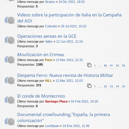
Último mensaje por
Stratos
«
19 Dic 2021, 18:53
Respuestas:
5
Videos sobre la participación de Italia en la Campaña
del AOI
Último mensaje por
Colombo
«
29 Jul 2021, 15:32
Operaciones aereas en la GCE
Último mensaje por
Valter
«
12 Jun 2021, 11:19
Respuestas:
3
Movilización en Crimea.
Último mensaje por
Patxi
«
13 Mar 2021, 21:31
Respuestas:
1385
1
90
91
92
93
…
Desperta Ferro: Nueva revista de Historia Militar
Último mensaje por
HILL
«
12 Mar 2021, 12:03
Respuestas:
372
1
22
23
24
25
…
El conde de Montecristo
Último mensaje por
Santiago Plaza
«
04 Feb 2021, 18:18
Respuestas:
6
Documental crowfounding,"España, la primera
colonización"
Último mensaje por
LordSpain
«
19 Ene 2021, 11:39