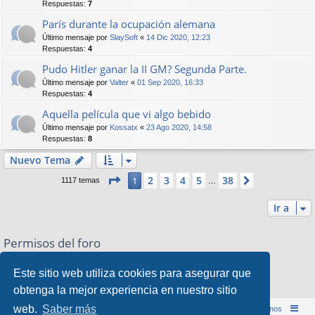
Respuestas:
7
París durante la ocupación alemana
Último mensaje por
SlaySoft
«
14 Dic 2020, 12:23
Respuestas:
4
Pudo Hitler ganar la II GM? Segunda Parte.
Último mensaje por
Valter
«
01 Sep 2020, 16:33
Respuestas:
4
Aquella película que vi algo bebido
Último mensaje por
Kossatx
«
23 Ago 2020, 14:58
Respuestas:
8
Nuevo Tema
Página
1
de
38
2
3
4
5
38
1
Siguiente
1117 temas
…
Ir a
Permisos del foro
No puede
abrir nuevos temas en este Foro
No puede
responder a temas en este Foro
Este sitio web utiliza cookies para asegurar que
No puede
editar sus mensajes en este Foro
obtenga la mejor experiencia en nuestro sitio
No puede
borrar sus mensajes en este Foro
web.
Saber más
Inicio (Web)
Foro Punta de Lanza Wargames
Contáctenos