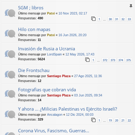
SGM ; libros
Último mensaje por
Patxi
«
10 Nov 2023, 02:17
Respuestas:
490
1
30
31
32
33
…
Hilo con mapas
Último mensaje por
Patxi
«
16 Jun 2026, 20:20
Respuestas:
11
Invasión de Rusia a Ucrania
Último mensaje por
LordSpain
«
12 May 2026, 17:43
Respuestas:
5624
1
372
373
374
375
…
Die Frontschau
Último mensaje por
Santiago Plaza
«
27 Ago 2025, 11:36
Respuestas:
12
Fotografias que cobran vida
Último mensaje por
Santiago Plaza
«
03 Jun 2025, 09:34
Respuestas:
14
Y ahora ... ¿Milicias Palestinas vs Ejército Israelí?
Último mensaje por
Ancalagon
«
12 Dic 2024, 00:03
Respuestas:
329
1
19
20
21
22
…
Corona Virus, Fascismo, Guerras...