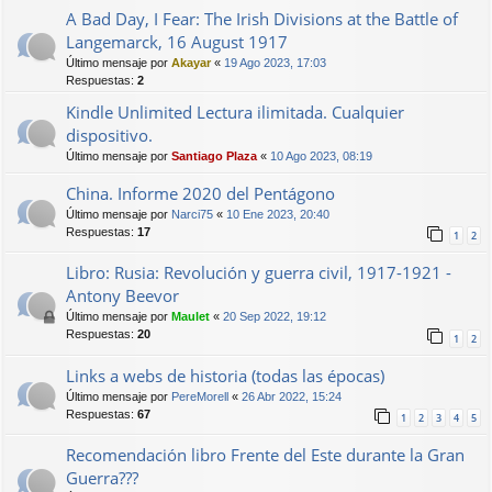
A Bad Day, I Fear: The Irish Divisions at the Battle of
Langemarck, 16 August 1917
Último mensaje por
Akayar
«
19 Ago 2023, 17:03
Respuestas:
2
Kindle Unlimited Lectura ilimitada. Cualquier
dispositivo.
Último mensaje por
Santiago Plaza
«
10 Ago 2023, 08:19
China. Informe 2020 del Pentágono
Último mensaje por
Narci75
«
10 Ene 2023, 20:40
Respuestas:
17
1
2
Libro: Rusia: Revolución y guerra civil, 1917-1921 -
Antony Beevor
Último mensaje por
Maulet
«
20 Sep 2022, 19:12
Respuestas:
20
1
2
Links a webs de historia (todas las épocas)
Último mensaje por
PereMorell
«
26 Abr 2022, 15:24
Respuestas:
67
1
2
3
4
5
Recomendación libro Frente del Este durante la Gran
Guerra???