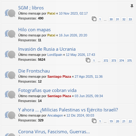
SGM ; libros
Último mensaje por
Patxi
«
10 Nov 2023, 02:17
Respuestas:
490
1
30
31
32
33
…
Hilo con mapas
Último mensaje por
Patxi
«
16 Jun 2026, 20:20
Respuestas:
11
Invasión de Rusia a Ucrania
Último mensaje por
LordSpain
«
12 May 2026, 17:43
Respuestas:
5624
1
372
373
374
375
…
Die Frontschau
Último mensaje por
Santiago Plaza
«
27 Ago 2025, 11:36
Respuestas:
12
Fotografias que cobran vida
Último mensaje por
Santiago Plaza
«
03 Jun 2025, 09:34
Respuestas:
14
Y ahora ... ¿Milicias Palestinas vs Ejército Israelí?
Último mensaje por
Ancalagon
«
12 Dic 2024, 00:03
Respuestas:
329
1
19
20
21
22
…
Corona Virus, Fascismo, Guerras...