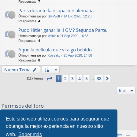
Respuestas:
7
París durante la ocupación alemana
Último mensaje por
SlaySoft
«
14 Dic 2020, 12:23
Respuestas:
4
Pudo Hitler ganar la II GM? Segunda Parte.
Último mensaje por
Valter
«
01 Sep 2020, 16:33
Respuestas:
4
Aquella película que vi algo bebido
Último mensaje por
Kossatx
«
23 Ago 2020, 14:58
Respuestas:
8
Nuevo Tema
Página
1
de
38
2
3
4
5
38
1
Siguiente
1117 temas
…
Ir a
Permisos del foro
No puede
abrir nuevos temas en este Foro
No puede
responder a temas en este Foro
Este sitio web utiliza cookies para asegurar que
No puede
editar sus mensajes en este Foro
obtenga la mejor experiencia en nuestro sitio
No puede
borrar sus mensajes en este Foro
web.
Saber más
Inicio (Web)
Foro Punta de Lanza Wargames
Contáctenos