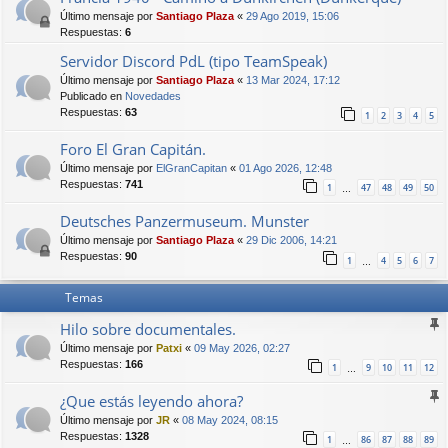
Último mensaje por
Santiago Plaza
«
29 Ago 2019, 15:06
Respuestas:
6
Servidor Discord PdL (tipo TeamSpeak)
Último mensaje por
Santiago Plaza
«
13 Mar 2024, 17:12
Publicado en
Novedades
Respuestas:
63
1
2
3
4
5
Foro El Gran Capitán.
Último mensaje por
ElGranCapitan
«
01 Ago 2026, 12:48
Respuestas:
741
1
47
48
49
50
…
Deutsches Panzermuseum. Munster
Último mensaje por
Santiago Plaza
«
29 Dic 2006, 14:21
Respuestas:
90
1
4
5
6
7
…
Temas
Hilo sobre documentales.
Último mensaje por
Patxi
«
09 May 2026, 02:27
Respuestas:
166
1
9
10
11
12
…
¿Que estás leyendo ahora?
Último mensaje por
JR
«
08 May 2024, 08:15
Respuestas:
1328
1
86
87
88
89
…