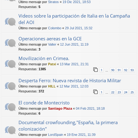
Último mensaje por
Stratos
«
19 Dic 2021, 18:53
Respuestas:
5
Videos sobre la participación de Italia en la Campaña
del AOI
Último mensaje por
Colombo
«
29 Jul 2021, 15:32
Operaciones aereas en la GCE
Último mensaje por
Valter
«
12 Jun 2021, 11:19
Respuestas:
3
Movilización en Crimea.
Último mensaje por
Patxi
«
13 Mar 2021, 21:31
Respuestas:
1385
1
90
91
92
93
…
Desperta Ferro: Nueva revista de Historia Militar
Último mensaje por
HILL
«
12 Mar 2021, 12:03
Respuestas:
372
1
22
23
24
25
…
El conde de Montecristo
Último mensaje por
Santiago Plaza
«
04 Feb 2021, 18:18
Respuestas:
6
Documental crowfounding,"España, la primera
colonización"
Último mensaje por
LordSpain
«
19 Ene 2021, 11:39