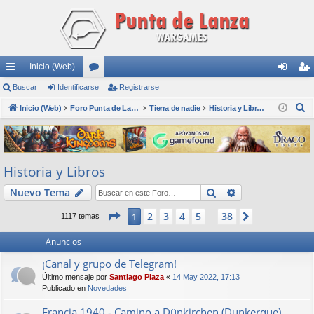
Inicio (Web)
nl
Buscar
Identificarse
or
Registrarse
de
eg
B
ac
Inicio (Web)
os
Foro Punta de Lanza Wargames
Tierra de nadie
Historia y Libros
nti
ist
u
es
fic
ra
s
rá
ar
rs
c
Historia y Libros
a
pi
se
e
r
Buscar
Búsqueda avan
Nuevo Tema
do
s
Página
1
de
38
2
3
4
5
38
1
Siguiente
1117 temas
…
Anuncios
¡Canal y grupo de Telegram!
Último mensaje por
Santiago Plaza
«
14 May 2022, 17:13
Publicado en
Novedades
Francia 1940 - Camino a Dünkirchen (Dunkerque)