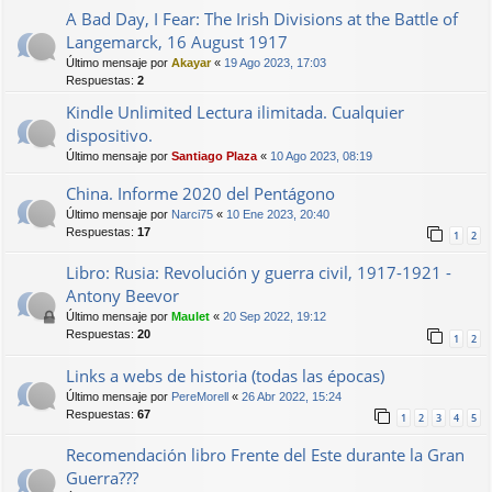
A Bad Day, I Fear: The Irish Divisions at the Battle of
Langemarck, 16 August 1917
Último mensaje por
Akayar
«
19 Ago 2023, 17:03
Respuestas:
2
Kindle Unlimited Lectura ilimitada. Cualquier
dispositivo.
Último mensaje por
Santiago Plaza
«
10 Ago 2023, 08:19
China. Informe 2020 del Pentágono
Último mensaje por
Narci75
«
10 Ene 2023, 20:40
Respuestas:
17
1
2
Libro: Rusia: Revolución y guerra civil, 1917-1921 -
Antony Beevor
Último mensaje por
Maulet
«
20 Sep 2022, 19:12
Respuestas:
20
1
2
Links a webs de historia (todas las épocas)
Último mensaje por
PereMorell
«
26 Abr 2022, 15:24
Respuestas:
67
1
2
3
4
5
Recomendación libro Frente del Este durante la Gran
Guerra???