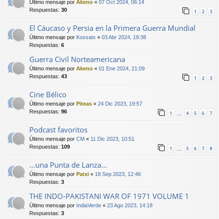
Último mensaje por
Akeno
«
07 Oct 2024, 06:14
Respuestas:
30
1
2
3
El Cáucaso y Persia en la Primera Guerra Mundial
Último mensaje por
Kossatx
«
03 Abr 2024, 19:38
Respuestas:
6
Guerra Civil Norteamericana
Último mensaje por
Akeno
«
01 Ene 2024, 21:09
Respuestas:
43
1
2
3
Cine Bélico
Último mensaje por
Piteas
«
24 Dic 2023, 19:57
Respuestas:
96
1
4
5
6
7
…
Podcast favoritos
Último mensaje por
CM
«
11 Dic 2023, 10:51
Respuestas:
109
1
5
6
7
8
…
...una Punta de Lanza...
Último mensaje por
Patxi
«
18 Sep 2023, 12:46
Respuestas:
3
THE INDO-PAKISTANI WAR OF 1971 VOLUME 1
Último mensaje por
IndiaVerde
«
23 Ago 2023, 14:18
Respuestas:
3