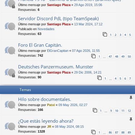
Último mensaje por
Santiago Plaza
«
29 Ago 2019, 15:06
Respuestas:
6
Servidor Discord PdL (tipo TeamSpeak)
Último mensaje por
Santiago Plaza
«
13 Mar 2024, 17:12
Publicado en
Novedades
Respuestas:
63
1
2
3
4
5
Foro El Gran Capitán.
Último mensaje por
ElGranCapitan
«
07 Ago 2026, 11:55
Respuestas:
742
1
47
48
49
50
…
Deutsches Panzermuseum. Munster
Último mensaje por
Santiago Plaza
«
29 Dic 2006, 14:21
Respuestas:
90
1
4
5
6
7
…
Temas
Hilo sobre documentales.
Último mensaje por
Patxi
«
09 May 2026, 02:27
Respuestas:
166
1
9
10
11
12
…
¿Que estás leyendo ahora?
Último mensaje por
JR
«
08 May 2024, 08:15
Respuestas:
1328
1
86
87
88
89
…