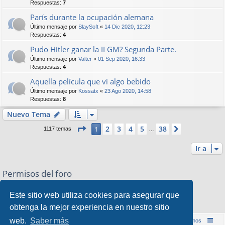
Respuestas:
7
París durante la ocupación alemana
Último mensaje por
SlaySoft
«
14 Dic 2020, 12:23
Respuestas:
4
Pudo Hitler ganar la II GM? Segunda Parte.
Último mensaje por
Valter
«
01 Sep 2020, 16:33
Respuestas:
4
Aquella película que vi algo bebido
Último mensaje por
Kossatx
«
23 Ago 2020, 14:58
Respuestas:
8
Nuevo Tema
Página
1
de
38
2
3
4
5
38
1
Siguiente
1117 temas
…
Ir a
Permisos del foro
No puede
abrir nuevos temas en este Foro
No puede
responder a temas en este Foro
Este sitio web utiliza cookies para asegurar que
No puede
editar sus mensajes en este Foro
obtenga la mejor experiencia en nuestro sitio
No puede
borrar sus mensajes en este Foro
web.
Saber más
Inicio (Web)
Foro Punta de Lanza Wargames
Contáctenos