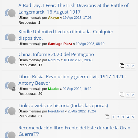
A Bad Day, I Fear: The Irish Divisions at the Battle of
Langemarck, 16 August 1917
Último mensaje por
Akayar
«
19 Ago 2023, 17:03
Respuestas:
2
Kindle Unlimited Lectura ilimitada. Cualquier
dispositivo.
Último mensaje por
Santiago Plaza
«
10 Ago 2023, 08:19
China. Informe 2020 del Pentágono
Último mensaje por
Narci75
«
10 Ene 2023, 20:40
Respuestas:
17
1
2
Libro: Rusia: Revolución y guerra civil, 1917-1921 -
Antony Beevor
Último mensaje por
Maulet
«
20 Sep 2022, 19:12
Respuestas:
20
1
2
Links a webs de historia (todas las épocas)
Último mensaje por
PereMorell
«
26 Abr 2022, 15:24
Respuestas:
67
1
2
3
4
5
Recomendación libro Frente del Este durante la Gran
Guerra???