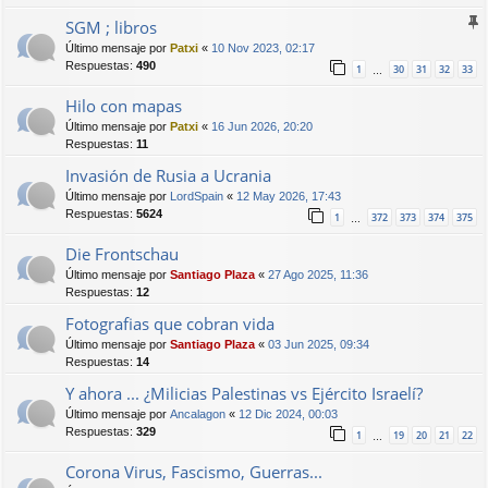
SGM ; libros
Último mensaje por
Patxi
«
10 Nov 2023, 02:17
Respuestas:
490
1
30
31
32
33
…
Hilo con mapas
Último mensaje por
Patxi
«
16 Jun 2026, 20:20
Respuestas:
11
Invasión de Rusia a Ucrania
Último mensaje por
LordSpain
«
12 May 2026, 17:43
Respuestas:
5624
1
372
373
374
375
…
Die Frontschau
Último mensaje por
Santiago Plaza
«
27 Ago 2025, 11:36
Respuestas:
12
Fotografias que cobran vida
Último mensaje por
Santiago Plaza
«
03 Jun 2025, 09:34
Respuestas:
14
Y ahora ... ¿Milicias Palestinas vs Ejército Israelí?
Último mensaje por
Ancalagon
«
12 Dic 2024, 00:03
Respuestas:
329
1
19
20
21
22
…
Corona Virus, Fascismo, Guerras...