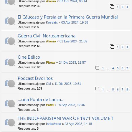
Último mensaje por
Akeno
«
07 Oct 2024, 06:14
Respuestas:
30
1
2
3
El Cáucaso y Persia en la Primera Guerra Mundial
Último mensaje por
Kossatx
«
03 Abr 2024, 19:38
Respuestas:
6
Guerra Civil Norteamericana
Último mensaje por
Akeno
«
01 Ene 2024, 21:09
Respuestas:
43
1
2
3
Cine Bélico
Último mensaje por
Piteas
«
24 Dic 2023, 19:57
Respuestas:
96
1
4
5
6
7
…
Podcast favoritos
Último mensaje por
CM
«
11 Dic 2023, 10:51
Respuestas:
109
1
5
6
7
8
…
...una Punta de Lanza...
Último mensaje por
Patxi
«
18 Sep 2023, 12:46
Respuestas:
3
THE INDO-PAKISTANI WAR OF 1971 VOLUME 1
Último mensaje por
IndiaVerde
«
23 Ago 2023, 14:18
Respuestas:
3