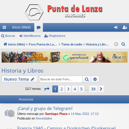
Inicio (Web)
nl
Buscar
Identificarse
or
Registrarse
de
eg
B
ac
Inicio (Web)
os
Foro Punta de Lanza Wargames
Tierra de nadie
Historia y Libros
nti
ist
u
es
fic
ra
s
rá
ar
rs
c
Historia y Libros
a
pi
se
e
r
Buscar
Búsqueda avan
Nuevo Tema
do
s
Página
1
de
38
2
3
4
5
38
1
Siguiente
1117 temas
…
Anuncios
¡Canal y grupo de Telegram!
Último mensaje por
Santiago Plaza
«
14 May 2022, 17:13
Publicado en
Novedades
Francia 1940 - Camino a Dünkirchen (Dunkerque)