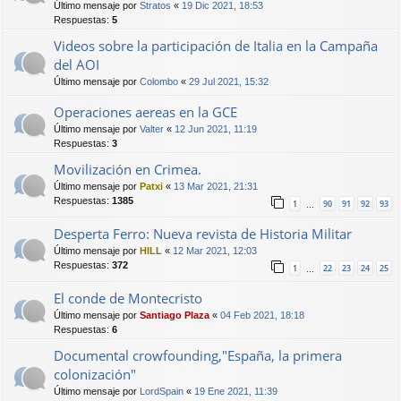
Último mensaje por
Stratos
«
19 Dic 2021, 18:53
Respuestas:
5
Videos sobre la participación de Italia en la Campaña
del AOI
Último mensaje por
Colombo
«
29 Jul 2021, 15:32
Operaciones aereas en la GCE
Último mensaje por
Valter
«
12 Jun 2021, 11:19
Respuestas:
3
Movilización en Crimea.
Último mensaje por
Patxi
«
13 Mar 2021, 21:31
Respuestas:
1385
1
90
91
92
93
…
Desperta Ferro: Nueva revista de Historia Militar
Último mensaje por
HILL
«
12 Mar 2021, 12:03
Respuestas:
372
1
22
23
24
25
…
El conde de Montecristo
Último mensaje por
Santiago Plaza
«
04 Feb 2021, 18:18
Respuestas:
6
Documental crowfounding,"España, la primera
colonización"
Último mensaje por
LordSpain
«
19 Ene 2021, 11:39