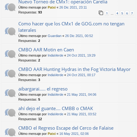
Nuevo Torneo de CMx1: operación Carelia
Último mensaje por
Patxi
«
26 Dic 2021, 23:11
Respuestas:
93
1
4
5
6
7
…
Como hacer que los CMx1 de GOG.com no tengan
laterales
Último mensaje por
Guardian
«
26 Dic 2021, 00:52
Respuestas:
2
CMBO AAR Motin en Caen
Último mensaje por
IndiaVerde
«
24 Oct 2021, 19:29
Respuestas:
2
CMBO AAR Hunting Hydras in the Fog Victoria Mayor
Último mensaje por
IndiaVerde
«
24 Oct 2021, 00:17
Respuestas:
3
aibargarai..... el regreso
Último mensaje por
IndiaVerde
«
21 May 2021, 04:06
Respuestas:
5
ahí dejo el guante.... CMBB o CMAK
Último mensaje por
IndiaVerde
«
21 May 2021, 03:52
Respuestas:
12
CMBO el Regreso Escape del Cerco de Falaise
Último mensaje por
Patxi
«
16 May 2021, 02:06