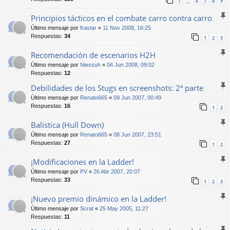
1
6
7
8
9
…
Principios tácticos en el combate carro contra carro
Último mensaje por
frastar
«
11 Nov 2008, 16:25
Respuestas:
34
1
2
3
Recomendación de escenarios H2H
Último mensaje por
Niessuh
«
04 Jun 2008, 09:02
Respuestas:
12
Debilidades de los Stugs en screenshots: 2ª parte
Último mensaje por
Renato665
«
09 Jun 2007, 00:49
Respuestas:
16
1
2
Balistica (Hull Down)
Último mensaje por
Renato665
«
08 Jun 2007, 23:51
Respuestas:
27
1
2
¡Modificaciones en la Ladder!
Último mensaje por
PV
«
26 Abr 2007, 20:07
Respuestas:
33
1
2
3
¡Nuevo premio dinámico en la Ladder!
Último mensaje por
Scrat
«
25 May 2005, 11:27
Respuestas:
11