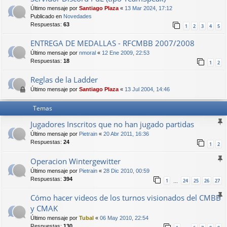
Último mensaje por
Santiago Plaza
«
13 Mar 2024, 17:12
Publicado en
Novedades
Respuestas:
63
1
2
3
4
5
ENTREGA DE MEDALLAS - RFCMBB 2007/2008
Último mensaje por
nmoral
«
12 Ene 2009, 22:53
Respuestas:
18
1
2
Reglas de la Ladder
Último mensaje por
Santiago Plaza
«
13 Jul 2004, 14:46
Temas
Jugadores Inscritos que no han jugado partidas
Último mensaje por
Pietrain
«
20 Abr 2011, 16:36
Respuestas:
24
1
2
Operacion Wintergewitter
Último mensaje por
Pietrain
«
28 Dic 2010, 00:59
Respuestas:
394
1
24
25
26
27
…
Cómo hacer videos de los turnos visionados del CMBB
y CMAK
Último mensaje por
Tubal
«
06 May 2010, 22:54
Respuestas:
130