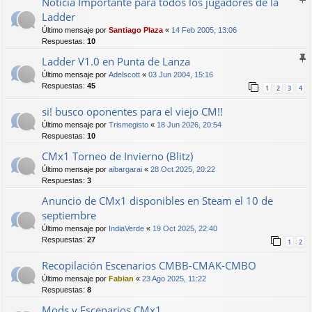
Noticia Importante para todos los jugadores de la
Ladder
Último mensaje por
Santiago Plaza
«
14 Feb 2005, 13:06
Respuestas:
10
Ladder V1.0 en Punta de Lanza
Último mensaje por
Adelscott
«
03 Jun 2004, 15:16
Respuestas:
45
1
2
3
4
si! busco oponentes para el viejo CM!!
Último mensaje por
Trismegisto
«
18 Jun 2026, 20:54
Respuestas:
10
CMx1 Torneo de Invierno (Blitz)
Último mensaje por
aibargarai
«
28 Oct 2025, 20:22
Respuestas:
3
Anuncio de CMx1 disponibles en Steam el 10 de
septiembre
Último mensaje por
IndiaVerde
«
19 Oct 2025, 22:40
Respuestas:
27
1
2
Recopilación Escenarios CMBB-CMAK-CMBO
Último mensaje por
Fabian
«
23 Ago 2025, 11:22
Respuestas:
8
Mods y Escenarios CMx1