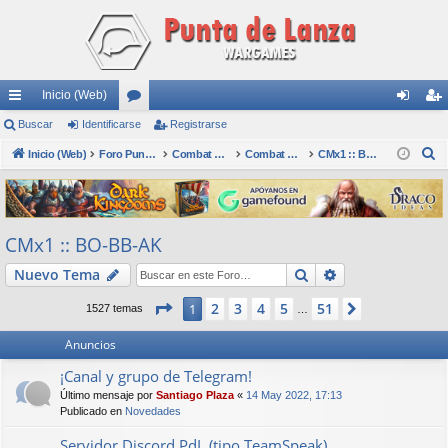
Inicio (Web)
nl
Buscar
Identificarse
or
Registrarse
de
eg
B
ac
Inicio (Web)
os
Foro Punta de Lanza Wargames
Combat Mission
Combat Mission (CMx2)
CMx1 :: BO-BB-AK
nti
ist
u
es
fic
ra
s
rá
ar
rs
c
CMx1 :: BO-BB-AK
a
pi
se
e
r
Buscar
Búsqueda avan
Nuevo Tema
do
s
Página
1
de
51
2
3
4
5
51
1
Siguiente
1527 temas
…
Anuncios
¡Canal y grupo de Telegram!
Último mensaje por
Santiago Plaza
«
14 May 2022, 17:13
Publicado en
Novedades
Servidor Discord PdL (tipo TeamSpeak)