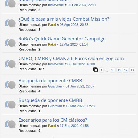
Último mensaje por
IndiaVerde
«
25 Feb 2024, 22:11
Respuestas:
5
¿Qué le pasa a mis viejos Combat Mission?
Último mensaje por
Patxi
«
08 Ago 2023, 20:53
Respuestas:
8
RoBo's Quick Game Generator Campaign
Último mensaje por
Patxi
«
12 Abr 2023, 01:14
Respuestas:
2
CMBO, CMBB y CMAK a 6 Euros cada en gog.com
Último mensaje por
IndiaVerde
«
06 Jul 2022, 18:00
Respuestas:
187
1
10
11
12
13
…
Búsqueda de oponente CMBB
Último mensaje por
Guardian
«
01 Jun 2022, 22:07
Respuestas:
4
Busqueda de oponente CMBB
Último mensaje por
Guardian
«
12 Mar 2022, 17:28
Respuestas:
11
Escenarios para los CM clásicos?
Último mensaje por
Patxi
«
17 Ene 2022, 01:58
Respuestas:
9