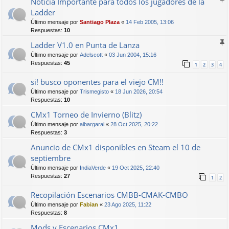
Noticia Importante para todos los jugadores de la
Ladder
Último mensaje por
Santiago Plaza
«
14 Feb 2005, 13:06
Respuestas:
10
Ladder V1.0 en Punta de Lanza
Último mensaje por
Adelscott
«
03 Jun 2004, 15:16
Respuestas:
45
1
2
3
4
si! busco oponentes para el viejo CM!!
Último mensaje por
Trismegisto
«
18 Jun 2026, 20:54
Respuestas:
10
CMx1 Torneo de Invierno (Blitz)
Último mensaje por
aibargarai
«
28 Oct 2025, 20:22
Respuestas:
3
Anuncio de CMx1 disponibles en Steam el 10 de
septiembre
Último mensaje por
IndiaVerde
«
19 Oct 2025, 22:40
Respuestas:
27
1
2
Recopilación Escenarios CMBB-CMAK-CMBO
Último mensaje por
Fabian
«
23 Ago 2025, 11:22
Respuestas:
8
Mods y Escenarios CMx1