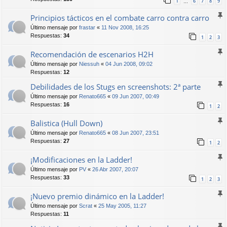
1
6
7
8
9
…
Principios tácticos en el combate carro contra carro
Último mensaje por
frastar
«
11 Nov 2008, 16:25
Respuestas:
34
1
2
3
Recomendación de escenarios H2H
Último mensaje por
Niessuh
«
04 Jun 2008, 09:02
Respuestas:
12
Debilidades de los Stugs en screenshots: 2ª parte
Último mensaje por
Renato665
«
09 Jun 2007, 00:49
Respuestas:
16
1
2
Balistica (Hull Down)
Último mensaje por
Renato665
«
08 Jun 2007, 23:51
Respuestas:
27
1
2
¡Modificaciones en la Ladder!
Último mensaje por
PV
«
26 Abr 2007, 20:07
Respuestas:
33
1
2
3
¡Nuevo premio dinámico en la Ladder!
Último mensaje por
Scrat
«
25 May 2005, 11:27
Respuestas:
11