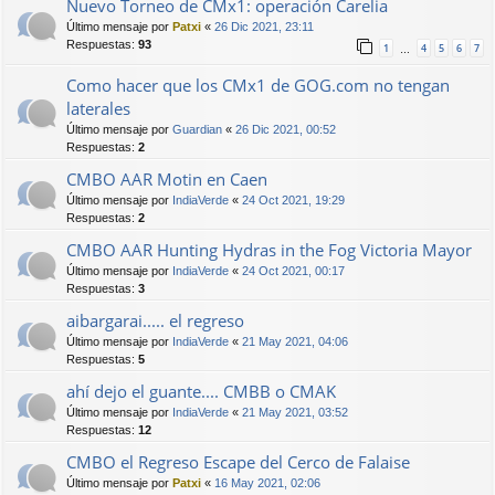
Nuevo Torneo de CMx1: operación Carelia
Último mensaje por
Patxi
«
26 Dic 2021, 23:11
Respuestas:
93
1
4
5
6
7
…
Como hacer que los CMx1 de GOG.com no tengan
laterales
Último mensaje por
Guardian
«
26 Dic 2021, 00:52
Respuestas:
2
CMBO AAR Motin en Caen
Último mensaje por
IndiaVerde
«
24 Oct 2021, 19:29
Respuestas:
2
CMBO AAR Hunting Hydras in the Fog Victoria Mayor
Último mensaje por
IndiaVerde
«
24 Oct 2021, 00:17
Respuestas:
3
aibargarai..... el regreso
Último mensaje por
IndiaVerde
«
21 May 2021, 04:06
Respuestas:
5
ahí dejo el guante.... CMBB o CMAK
Último mensaje por
IndiaVerde
«
21 May 2021, 03:52
Respuestas:
12
CMBO el Regreso Escape del Cerco de Falaise
Último mensaje por
Patxi
«
16 May 2021, 02:06