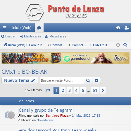
Inicio (Web)
nl
Buscar
Identificarse
or
Registrarse
de
eg
B
ac
Inicio (Web)
os
Foro Punta de Lanza Wargames
Combat Mission
Combat Mission (CMx2)
CMx1 :: BO-BB-AK
nti
ist
u
es
fic
ra
s
rá
ar
rs
c
CMx1 :: BO-BB-AK
a
pi
se
e
r
Buscar
Búsqueda avan
Nuevo Tema
do
s
Página
1
de
51
2
3
4
5
51
1
Siguiente
1527 temas
…
Anuncios
¡Canal y grupo de Telegram!
Último mensaje por
Santiago Plaza
«
14 May 2022, 17:13
Publicado en
Novedades
Servidor Discord PdL (tipo TeamSpeak)