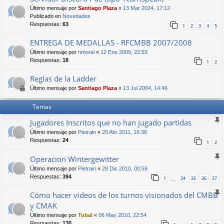
Último mensaje por
Santiago Plaza
«
13 Mar 2024, 17:12
Publicado en
Novedades
Respuestas:
63
1
2
3
4
5
ENTREGA DE MEDALLAS - RFCMBB 2007/2008
Último mensaje por
nmoral
«
12 Ene 2009, 22:53
Respuestas:
18
1
2
Reglas de la Ladder
Último mensaje por
Santiago Plaza
«
13 Jul 2004, 14:46
Temas
Jugadores Inscritos que no han jugado partidas
Último mensaje por
Pietrain
«
20 Abr 2011, 16:36
Respuestas:
24
1
2
Operacion Wintergewitter
Último mensaje por
Pietrain
«
28 Dic 2010, 00:59
Respuestas:
394
1
24
25
26
27
…
Cómo hacer videos de los turnos visionados del CMBB
y CMAK
Último mensaje por
Tubal
«
06 May 2010, 22:54
Respuestas:
130