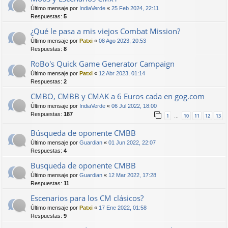
Último mensaje por
IndiaVerde
«
25 Feb 2024, 22:11
Respuestas:
5
¿Qué le pasa a mis viejos Combat Mission?
Último mensaje por
Patxi
«
08 Ago 2023, 20:53
Respuestas:
8
RoBo's Quick Game Generator Campaign
Último mensaje por
Patxi
«
12 Abr 2023, 01:14
Respuestas:
2
CMBO, CMBB y CMAK a 6 Euros cada en gog.com
Último mensaje por
IndiaVerde
«
06 Jul 2022, 18:00
Respuestas:
187
1
10
11
12
13
…
Búsqueda de oponente CMBB
Último mensaje por
Guardian
«
01 Jun 2022, 22:07
Respuestas:
4
Busqueda de oponente CMBB
Último mensaje por
Guardian
«
12 Mar 2022, 17:28
Respuestas:
11
Escenarios para los CM clásicos?
Último mensaje por
Patxi
«
17 Ene 2022, 01:58
Respuestas:
9