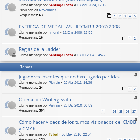
Último mensaje por
Santiago Plaza
«
13 Mar 2024, 17:12
Publicado en
Novedades
Respuestas:
63
1
2
3
4
5
ENTREGA DE MEDALLAS - RFCMBB 2007/2008
Último mensaje por
nmoral
«
12 Ene 2009, 22:53
Respuestas:
18
1
2
Reglas de la Ladder
Último mensaje por
Santiago Plaza
«
13 Jul 2004, 14:46
Temas
Jugadores Inscritos que no han jugado partidas
Último mensaje por
Pietrain
«
20 Abr 2011, 16:36
Respuestas:
24
1
2
Operacion Wintergewitter
Último mensaje por
Pietrain
«
28 Dic 2010, 00:59
Respuestas:
394
1
24
25
26
27
…
Cómo hacer videos de los turnos visionados del CMBB
y CMAK
Último mensaje por
Tubal
«
06 May 2010, 22:54
Respuestas:
130