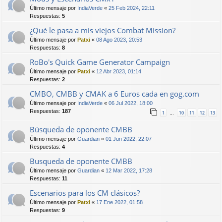
Último mensaje por
IndiaVerde
«
25 Feb 2024, 22:11
Respuestas:
5
¿Qué le pasa a mis viejos Combat Mission?
Último mensaje por
Patxi
«
08 Ago 2023, 20:53
Respuestas:
8
RoBo's Quick Game Generator Campaign
Último mensaje por
Patxi
«
12 Abr 2023, 01:14
Respuestas:
2
CMBO, CMBB y CMAK a 6 Euros cada en gog.com
Último mensaje por
IndiaVerde
«
06 Jul 2022, 18:00
Respuestas:
187
1
10
11
12
13
…
Búsqueda de oponente CMBB
Último mensaje por
Guardian
«
01 Jun 2022, 22:07
Respuestas:
4
Busqueda de oponente CMBB
Último mensaje por
Guardian
«
12 Mar 2022, 17:28
Respuestas:
11
Escenarios para los CM clásicos?
Último mensaje por
Patxi
«
17 Ene 2022, 01:58
Respuestas:
9