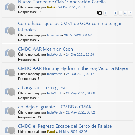
Nuevo Torneo de CMx1: operación Carelia
Último mensaje por
Patxi
«
26 Dic 2021, 23:11
Respuestas:
93
1
4
5
6
7
…
Como hacer que los CMx1 de GOG.com no tengan
laterales
Último mensaje por
Guardian
«
26 Dic 2021, 00:52
Respuestas:
2
CMBO AAR Motin en Caen
Último mensaje por
IndiaVerde
«
24 Oct 2021, 19:29
Respuestas:
2
CMBO AAR Hunting Hydras in the Fog Victoria Mayor
Último mensaje por
IndiaVerde
«
24 Oct 2021, 00:17
Respuestas:
3
aibargarai..... el regreso
Último mensaje por
IndiaVerde
«
21 May 2021, 04:06
Respuestas:
5
ahí dejo el guante.... CMBB o CMAK
Último mensaje por
IndiaVerde
«
21 May 2021, 03:52
Respuestas:
12
CMBO el Regreso Escape del Cerco de Falaise
Último mensaje por
Patxi
«
16 May 2021, 02:06