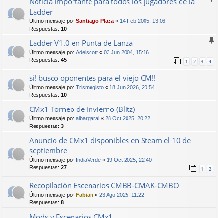
Noticia Importante para todos los jugadores de la
Ladder
Último mensaje por
Santiago Plaza
«
14 Feb 2005, 13:06
Respuestas:
10
Ladder V1.0 en Punta de Lanza
Último mensaje por
Adelscott
«
03 Jun 2004, 15:16
Respuestas:
45
1
2
3
4
si! busco oponentes para el viejo CM!!
Último mensaje por
Trismegisto
«
18 Jun 2026, 20:54
Respuestas:
10
CMx1 Torneo de Invierno (Blitz)
Último mensaje por
aibargarai
«
28 Oct 2025, 20:22
Respuestas:
3
Anuncio de CMx1 disponibles en Steam el 10 de
septiembre
Último mensaje por
IndiaVerde
«
19 Oct 2025, 22:40
Respuestas:
27
1
2
Recopilación Escenarios CMBB-CMAK-CMBO
Último mensaje por
Fabian
«
23 Ago 2025, 11:22
Respuestas:
8
Mods y Escenarios CMx1