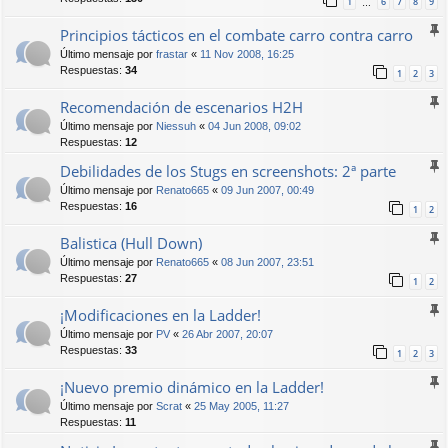
1
6
7
8
9
…
Principios tácticos en el combate carro contra carro
Último mensaje por
frastar
«
11 Nov 2008, 16:25
Respuestas:
34
1
2
3
Recomendación de escenarios H2H
Último mensaje por
Niessuh
«
04 Jun 2008, 09:02
Respuestas:
12
Debilidades de los Stugs en screenshots: 2ª parte
Último mensaje por
Renato665
«
09 Jun 2007, 00:49
Respuestas:
16
1
2
Balistica (Hull Down)
Último mensaje por
Renato665
«
08 Jun 2007, 23:51
Respuestas:
27
1
2
¡Modificaciones en la Ladder!
Último mensaje por
PV
«
26 Abr 2007, 20:07
Respuestas:
33
1
2
3
¡Nuevo premio dinámico en la Ladder!
Último mensaje por
Scrat
«
25 May 2005, 11:27
Respuestas:
11