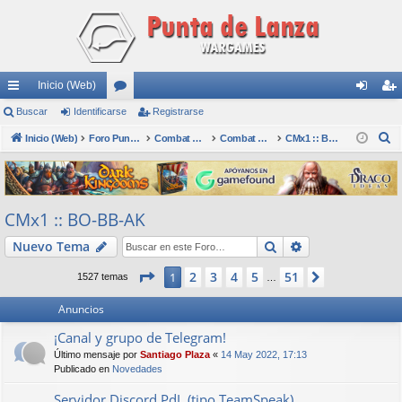
Inicio (Web)
nl
Buscar
Identificarse
or
Registrarse
de
eg
B
ac
Inicio (Web)
os
Foro Punta de Lanza Wargames
Combat Mission
Combat Mission (CMx2)
CMx1 :: BO-BB-AK
nti
ist
u
es
fic
ra
s
rá
ar
rs
c
CMx1 :: BO-BB-AK
a
pi
se
e
r
Buscar
Búsqueda avan
Nuevo Tema
do
s
Página
1
de
51
2
3
4
5
51
1
Siguiente
1527 temas
…
Anuncios
¡Canal y grupo de Telegram!
Último mensaje por
Santiago Plaza
«
14 May 2022, 17:13
Publicado en
Novedades
Servidor Discord PdL (tipo TeamSpeak)