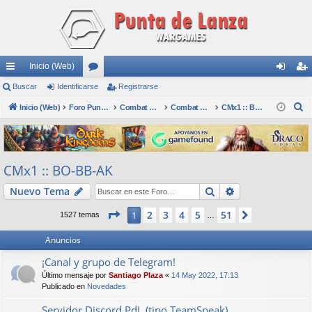
Inicio (Web)
nl
Buscar
Identificarse
or
Registrarse
de
eg
B
ac
Inicio (Web)
os
Foro Punta de Lanza Wargames
Combat Mission
Combat Mission (CMx2)
CMx1 :: BO-BB-AK
nti
ist
u
es
fic
ra
s
rá
ar
rs
c
CMx1 :: BO-BB-AK
a
pi
se
e
r
Buscar
Búsqueda avan
Nuevo Tema
do
s
Página
1
de
51
2
3
4
5
51
1
Siguiente
1527 temas
…
Anuncios
¡Canal y grupo de Telegram!
Último mensaje por
Santiago Plaza
«
14 May 2022, 17:13
Publicado en
Novedades
Servidor Discord PdL (tipo TeamSpeak)