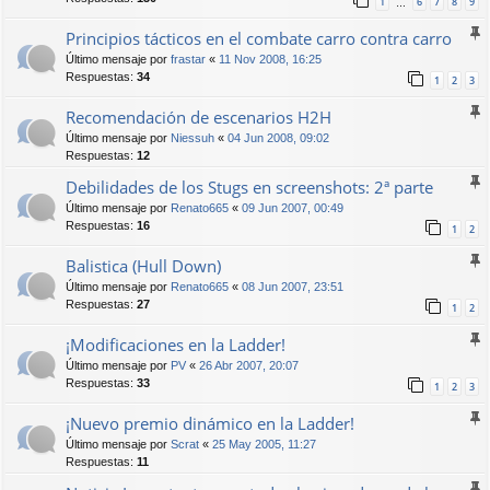
1
6
7
8
9
…
Principios tácticos en el combate carro contra carro
Último mensaje por
frastar
«
11 Nov 2008, 16:25
Respuestas:
34
1
2
3
Recomendación de escenarios H2H
Último mensaje por
Niessuh
«
04 Jun 2008, 09:02
Respuestas:
12
Debilidades de los Stugs en screenshots: 2ª parte
Último mensaje por
Renato665
«
09 Jun 2007, 00:49
Respuestas:
16
1
2
Balistica (Hull Down)
Último mensaje por
Renato665
«
08 Jun 2007, 23:51
Respuestas:
27
1
2
¡Modificaciones en la Ladder!
Último mensaje por
PV
«
26 Abr 2007, 20:07
Respuestas:
33
1
2
3
¡Nuevo premio dinámico en la Ladder!
Último mensaje por
Scrat
«
25 May 2005, 11:27
Respuestas:
11