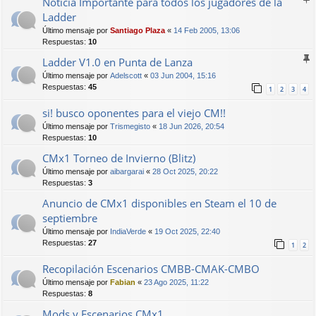
Noticia Importante para todos los jugadores de la
Ladder
Último mensaje por
Santiago Plaza
«
14 Feb 2005, 13:06
Respuestas:
10
Ladder V1.0 en Punta de Lanza
Último mensaje por
Adelscott
«
03 Jun 2004, 15:16
Respuestas:
45
1
2
3
4
si! busco oponentes para el viejo CM!!
Último mensaje por
Trismegisto
«
18 Jun 2026, 20:54
Respuestas:
10
CMx1 Torneo de Invierno (Blitz)
Último mensaje por
aibargarai
«
28 Oct 2025, 20:22
Respuestas:
3
Anuncio de CMx1 disponibles en Steam el 10 de
septiembre
Último mensaje por
IndiaVerde
«
19 Oct 2025, 22:40
Respuestas:
27
1
2
Recopilación Escenarios CMBB-CMAK-CMBO
Último mensaje por
Fabian
«
23 Ago 2025, 11:22
Respuestas:
8
Mods y Escenarios CMx1