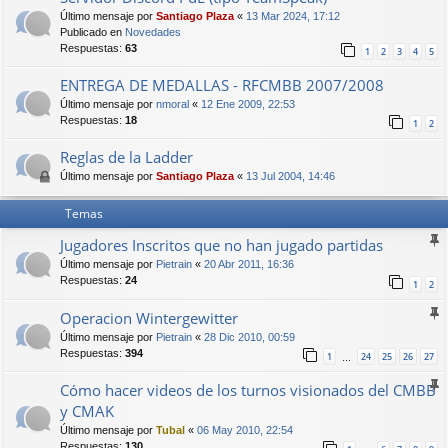
Último mensaje por
Santiago Plaza
«
13 Mar 2024, 17:12
Publicado en
Novedades
Respuestas:
63
1
2
3
4
5
ENTREGA DE MEDALLAS - RFCMBB 2007/2008
Último mensaje por
nmoral
«
12 Ene 2009, 22:53
Respuestas:
18
1
2
Reglas de la Ladder
Último mensaje por
Santiago Plaza
«
13 Jul 2004, 14:46
Temas
Jugadores Inscritos que no han jugado partidas
Último mensaje por
Pietrain
«
20 Abr 2011, 16:36
Respuestas:
24
1
2
Operacion Wintergewitter
Último mensaje por
Pietrain
«
28 Dic 2010, 00:59
Respuestas:
394
1
24
25
26
27
…
Cómo hacer videos de los turnos visionados del CMBB
y CMAK
Último mensaje por
Tubal
«
06 May 2010, 22:54
Respuestas:
130