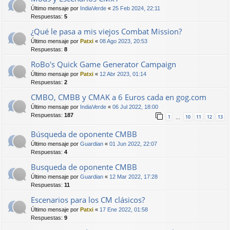
Último mensaje por
IndiaVerde
«
25 Feb 2024, 22:11
Respuestas:
5
¿Qué le pasa a mis viejos Combat Mission?
Último mensaje por
Patxi
«
08 Ago 2023, 20:53
Respuestas:
8
RoBo's Quick Game Generator Campaign
Último mensaje por
Patxi
«
12 Abr 2023, 01:14
Respuestas:
2
CMBO, CMBB y CMAK a 6 Euros cada en gog.com
Último mensaje por
IndiaVerde
«
06 Jul 2022, 18:00
Respuestas:
187
1
10
11
12
13
…
Búsqueda de oponente CMBB
Último mensaje por
Guardian
«
01 Jun 2022, 22:07
Respuestas:
4
Busqueda de oponente CMBB
Último mensaje por
Guardian
«
12 Mar 2022, 17:28
Respuestas:
11
Escenarios para los CM clásicos?
Último mensaje por
Patxi
«
17 Ene 2022, 01:58
Respuestas:
9