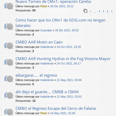
Nuevo Torneo de CMx1: operación Carelia
Último mensaje por
Patxi
«
26 Dic 2021, 23:11
Respuestas:
93
1
4
5
6
7
…
Como hacer que los CMx1 de GOG.com no tengan
laterales
Último mensaje por
Guardian
«
26 Dic 2021, 00:52
Respuestas:
2
CMBO AAR Motin en Caen
Último mensaje por
IndiaVerde
«
24 Oct 2021, 19:29
Respuestas:
2
CMBO AAR Hunting Hydras in the Fog Victoria Mayor
Último mensaje por
IndiaVerde
«
24 Oct 2021, 00:17
Respuestas:
3
aibargarai..... el regreso
Último mensaje por
IndiaVerde
«
21 May 2021, 04:06
Respuestas:
5
ahí dejo el guante.... CMBB o CMAK
Último mensaje por
IndiaVerde
«
21 May 2021, 03:52
Respuestas:
12
CMBO el Regreso Escape del Cerco de Falaise
Último mensaje por
Patxi
«
16 May 2021, 02:06