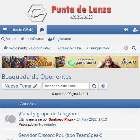
Inicio (Web)
nl
Buscar
Identificarse
or
Registrarse
de
eg
B
ac
Inicio (Web)
os
Foro Punta de Lanza Wargames
Campo de batalla
Busqueda de Oponentes
nti
ist
u
es
fic
ra
s
rá
ar
rs
c
Busqueda de Oponentes
a
pi
se
e
r
Buscar
Búsqueda avan
Nuevo Tema
do
0 temas • Página
1
de
1
s
Anuncios
¡Canal y grupo de Telegram!
Último mensaje por
Santiago Plaza
«
14 May 2022, 17:13
Publicado en
Novedades
Servidor Discord PdL (tipo TeamSpeak)