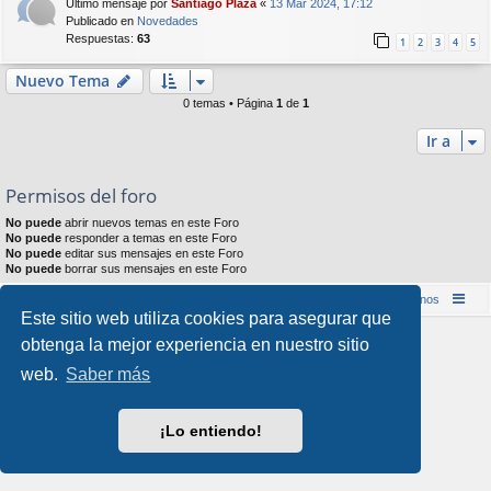
Último mensaje por
Santiago Plaza
«
13 Mar 2024, 17:12
Publicado en
Novedades
Respuestas:
63
1
2
3
4
5
Nuevo Tema
0 temas • Página
1
de
1
Ir a
Permisos del foro
No puede
abrir nuevos temas en este Foro
No puede
responder a temas en este Foro
No puede
editar sus mensajes en este Foro
No puede
borrar sus mensajes en este Foro
Inicio (Web)
Foro Punta de Lanza Wargames
Contáctenos
Este sitio web utiliza cookies para asegurar que
Desarrollado por
phpBB
® Forum Software © phpBB Limited
obtenga la mejor experiencia en nuestro sitio
Style por
Arty
&
halilesen
web.
Saber más
Traducción al español por
phpBB España
Privacidad
|
Condiciones
¡Lo entiendo!