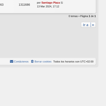
por
Santiago Plaza
63
1311686
13 Mar 2024, 17:12
0 temas • Página
1
de
1
Ir a
Contáctenos
Borrar cookies
Todos los horarios son
UTC+02:00