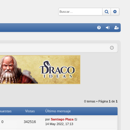
Buscar
Búsqu
E
FA
de
eg
Q
nti
ist
fic
ra
ar
rs
se
e
0 temas • Página
1
de
1
puestas
Vistas
Último mensaje
por
Santiago Plaza
0
342516
14 May 2022, 17:13