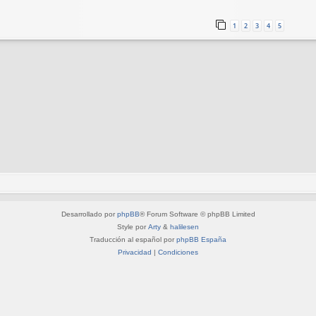
1
2
3
4
5
Desarrollado por
phpBB
® Forum Software © phpBB Limited
Style por
Arty
&
halilesen
Traducción al español por
phpBB España
Privacidad
|
Condiciones