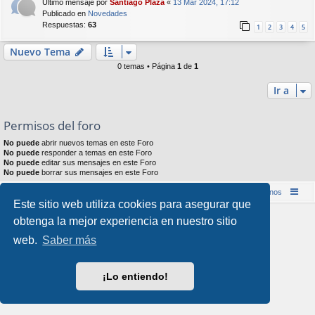
Último mensaje por
Santiago Plaza
«
13 Mar 2024, 17:12
Publicado en
Novedades
Respuestas:
63
1
2
3
4
5
Nuevo Tema
0 temas • Página
1
de
1
Ir a
Permisos del foro
No puede
abrir nuevos temas en este Foro
No puede
responder a temas en este Foro
No puede
editar sus mensajes en este Foro
No puede
borrar sus mensajes en este Foro
Inicio (Web)
Foro Punta de Lanza Wargames
Contáctenos
Este sitio web utiliza cookies para asegurar que
Desarrollado por
phpBB
® Forum Software © phpBB Limited
obtenga la mejor experiencia en nuestro sitio
Style por
Arty
&
halilesen
web.
Saber más
Traducción al español por
phpBB España
Privacidad
|
Condiciones
¡Lo entiendo!