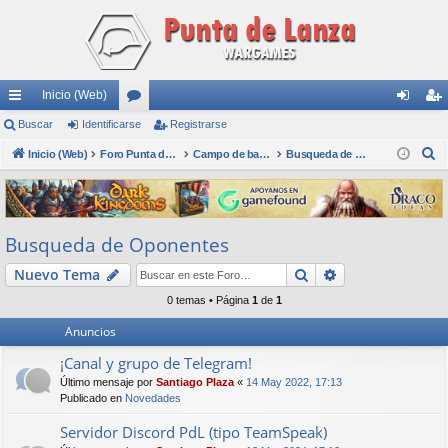
Inicio (Web)
nl
Buscar
Identificarse
or
Registrarse
de
eg
B
ac
Inicio (Web)
os
Foro Punta de Lanza Wargames
Campo de batalla
Busqueda de Oponentes
nti
ist
u
es
fic
ra
s
rá
ar
rs
c
Busqueda de Oponentes
a
pi
se
e
r
Buscar
Búsqueda avan
Nuevo Tema
do
0 temas • Página
1
de
1
s
Anuncios
¡Canal y grupo de Telegram!
Último mensaje por
Santiago Plaza
«
14 May 2022, 17:13
Publicado en
Novedades
Servidor Discord PdL (tipo TeamSpeak)